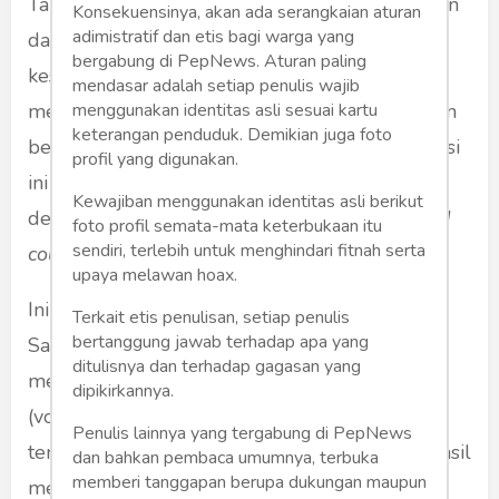
Tanpa bermaksud mendahului kehendak Tuhan
Konsekuensinya, akan ada serangkaian aturan
adimistratif dan etis bagi warga yang
dan tidak bermaksud menambah beban
bergabung di PepNews. Aturan paling
kesedihan keluarga Ridwan Kamil, saya ingin
mendasar adalah setiap penulis wajib
menggunakan identitas asli sesuai kartu
menyampaikan sebuah informasi yang mungkin
keterangan penduduk. Demikian juga foto
bermanfaat bagi Bapak Ridwan Kamil. Informasi
profil yang digunakan.
ini saya baca di media online The Guardian
Kewajiban menggunakan identitas asli berikut
dengan judul "
Bring up the bodies: The retired
foto profil semata-mata keterbukaan itu
sendiri, terlebih untuk menghindari fitnah serta
couple who find drowning victims
".
upaya melawan hoax.
Ini adalah kisah sepasang suami istri, Gene dan
Terkait etis penulisan, setiap penulis
bertanggung jawab terhadap apa yang
Sandy Ralston yang sudah 20 tahun
ditulisnya dan terhadap gagasan yang
membaktikan diri menjadi sukarelawan
dipikirkannya.
(volunteers) menemukan jenazah korban
Penulis lainnya yang tergabung di PepNews
tenggelam. Selama dua dekade, mereka berhasil
dan bahkan pembaca umumnya, terbuka
memberi tanggapan berupa dukungan maupun
menemukan 120 korban tenggelam di danau