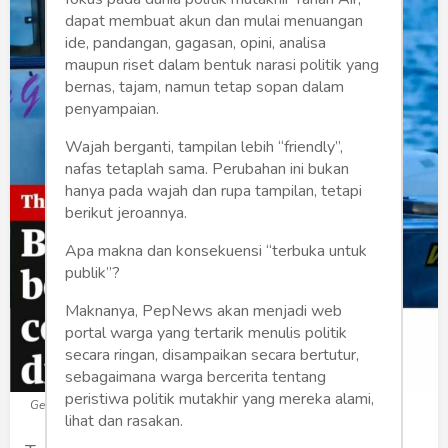
dapat membuat akun dan mulai menuangan
ide, pandangan, gagasan, opini, analisa
maupun riset dalam bentuk narasi politik yang
bernas, tajam, namun tetap sopan dalam
penyampaian.
Wajah berganti, tampilan lebih “friendly”,
nafas tetaplah sama. Perubahan ini bukan
hanya pada wajah dan rupa tampilan, tetapi
berikut jeroannya.
Apa makna dan konsekuensi “terbuka untuk
publik”?
Maknanya, PepNews akan menjadi web
portal warga yang tertarik menulis politik
secara ringan, disampaikan secara bertutur,
sebagaimana warga bercerita tentang
peristiwa politik mutakhir yang mereka alami,
Gene dan Ralston (Foto: The Guardian)
lihat dan rasakan.