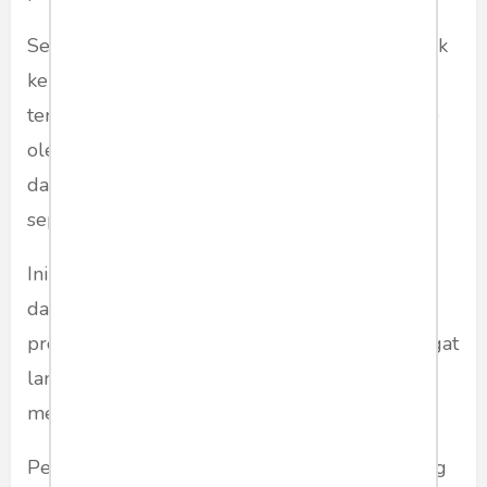
Secara umum, tubuh yang tenggelam akan naik
ke permukaan setelah dua atau tiga hari. Ini
terjadi karena terjadi putrefikasi (pembusukan)
oleh bakteri sehingga menghasilkan gas di
dalam rongga badan sehingga menggembung
seperti balon dan naik ke permukaan.
Ini untuk sungai di daerah tropis dan yang
dangkal. Untuk sungai yang sangat dingin,
proses dekomposasi oleh bakteri berjalan sangat
lambat dan bahkan tubuh tidak pernah
mengambang ke permukaan.
Pengalaman penemuan tubuh tenggelam yang