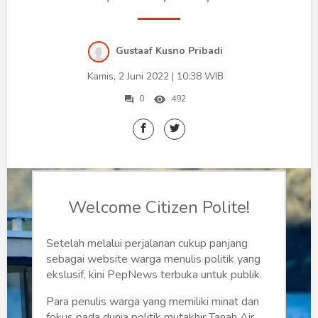
Humaniora
Sketsa
Gustaaf Kusno Pribadi
Tekno
Kamis, 2 Juni 2022 | 10:38 WIB
Gaya
0
492
Wisata
Wanita
Welcome Citizen Polite!
Setelah melalui perjalanan cukup panjang
sebagai website warga menulis politik yang
ekslusif, kini PepNews terbuka untuk publik.
Para penulis warga yang memiliki minat dan
fokus pada dunia politik mutakhir Tanah Air,