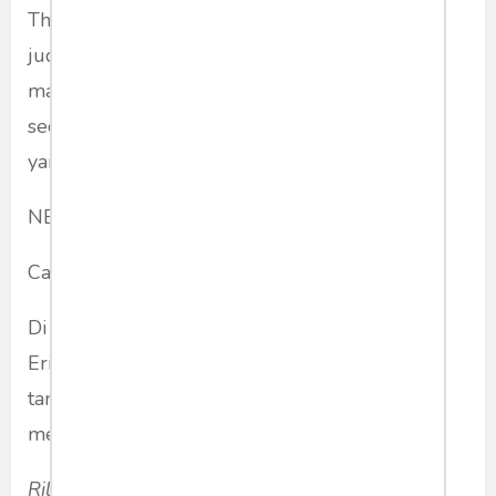
The Guardian yang menuliskan artikel dengan
judul di atas. Mudah-mudahan bisa ada
manfaatnya bagi Bapak Ridwan Kamil yang
sedang berjuang untuk menemukan putranya
yang hilang di Sungai Aare, Swiss.
NB:
Catatan Redaksi
Di media sosial beredar curhat Atalia, ibunda
Eril, disertai foto keluarga yang mendapat
tanggapan netizen karena dianggap sangat
menyentuh perasaan.
Ril… mamah pulang dulu ke Indonesia, ya..