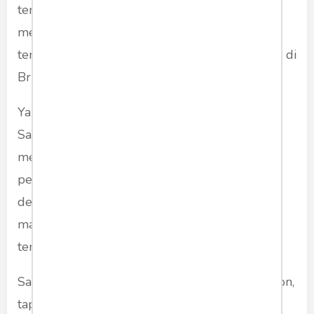
terdalam mereka capai adalah sedalam 174
meter. Yaitu pada pria yang sudah hilang
tenggelam selama 29 tahun di Danau Francois di
British Columbia, Kanada.
Yang menarik, pasangan suami istri Gene dan
Sandy Ralston melakukan pekerjaan tanpa
menarik bayaran, mereka hanya minta ongkos
perjalanan (travel expenses). Bandingkan
dengan tim SAR komersial yang men-charge
mahal sekali untuk mencari tubuh yang
tenggelam ini.
Saya tidak tahu nomor kontak suami istri Ralston,
tapi mungkin bisa ditanyakan ke media online