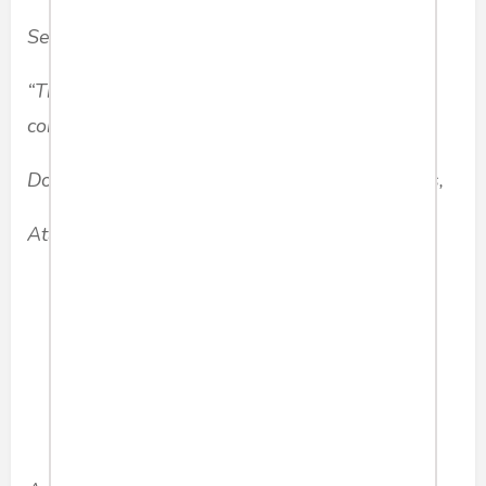
Seperti yang pak walikota sampaikan,
“The city of Bern will forever be deeply
connected to us…”
Doa terbaik mamah dalam setiap helaan nafas,
Atalia