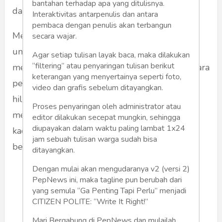
bantahan terhadap apa yang ditulisnya.
dan bendungan (reservoir) di AS dan Kanada.
Interaktivitas antarpenulis dan antara
pembaca dengan penulis akan terbangun
Mereka menggunakan perlengkapan sonar
secara wajar.
untuk mendeteksi korban tenggelam dan
Agar setiap tulisan layak baca, maka dilakukan
“filtering” atau penyaringan tulisan berikut
menjalankan boat yang menarik alat sonar secara
keterangan yang menyertainya seperti foto,
pelan-pelan (lebih lambat dari berjalan kaki)
video dan grafis sebelum ditayangkan.
hilir mudik di area sungai/danau yang dicurigai
Proses penyaringan oleh administrator atau
menjadi lokasi tenggelamnya korban. Kadang-
editor dilakukan secepat mungkin, sehingga
diupayakan dalam waktu paling lambat 1x24
kadang pekerjaan yang membosankan ini bisa
jam sebuah tulisan warga sudah bisa
berlangsung berminggu-minggu.
ditayangkan.
Dengan mulai akan mengudaranya v2 (versi 2)
Pernah mereka berhasil
PepNews ini, maka tagline pun berubah dari
yang semula “Ga Penting Tapi Perlu” menjadi
menemukan jenazah korban
CITIZEN POLITE: “Write It Right!”
tenggelam yang tergeletak di
Mari Bergabung di PepNews dan mulailah