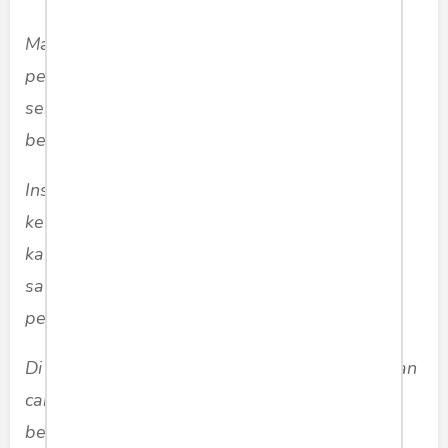
Mamah titipkan kamu dalam penjagaan dan
perlindungan terbaik dari pemilikmu yang
sebenarnya, Allah swt, dimana pun kamu
berada…
Insya Allah kamu tidak akan kedinginan,
kelaparan atau kekurangan apapun. Bahkan
kamu akan mendapatkan limpahan kasih
sayang, karunia dan kebahagiaan yang tak
pernah putus.
Di sini, di sungai Aare yang luar biasa indah dan
cantik ini, mamah lepaskan kamu, untuk kita
bertemu lagi cepat atau lambat.