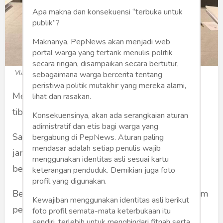
Apa makna dan konsekuensi “terbuka untuk
publik”?
Maknanya, PepNews akan menjadi web
portal warga yang tertarik menulis politik
secara ringan, disampaikan secara bertutur,
Vladimir Makei (Foto: Facebook)
sebagaimana warga bercerita tentang
peristiwa politik mutakhir yang mereka alami,
Menteri luar negeri Belarusia Vladimir Makro
lihat dan rasakan.
tiba tiba meninggal dunia.
Konsekuensinya, akan ada serangkaian aturan
adimistratif dan etis bagi warga yang
Sang menteri kemungkinan terkena serangan
bergabung di PepNews. Aturan paling
mendasar adalah setiap penulis wajib
jantung. Dia meninggal hanya dua hari setelah
menggunakan identitas asli sesuai kartu
bertemu menteri luar negeri Rusia Lavrov.
keterangan penduduk. Demikian juga foto
profil yang digunakan.
Belarusia saat ini secara langsung terlibat dalam
Kewajiban menggunakan identitas asli berikut
perang di Ukraina sesuai dengan arahan Putin.
foto profil semata-mata keterbukaan itu
sendiri, terlebih untuk menghindari fitnah serta