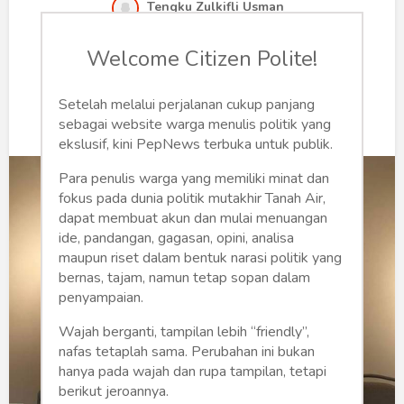
Humaniora
Tengku Zulkifli Usman
Minggu, 4 Desember 2022 | 07:32 WIB
Sketsa
Welcome Citizen Polite!
0
273
Tekno
Setelah melalui perjalanan cukup panjang
sebagai website warga menulis politik yang
Gaya
ekslusif, kini PepNews terbuka untuk publik.
Wisata
Para penulis warga yang memiliki minat dan
fokus pada dunia politik mutakhir Tanah Air,
Wanita
dapat membuat akun dan mulai menuangan
ide, pandangan, gagasan, opini, analisa
maupun riset dalam bentuk narasi politik yang
bernas, tajam, namun tetap sopan dalam
penyampaian.
Wajah berganti, tampilan lebih “friendly”,
nafas tetaplah sama. Perubahan ini bukan
hanya pada wajah dan rupa tampilan, tetapi
berikut jeroannya.