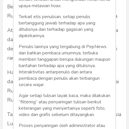
upaya melawan hoax.
Belarusia mengizinkan semua senjata canggih
Rusia termasuk nuklir untuk parkir di Belarusia.
Terkait etis penulisan, setiap penulis
bertanggung jawab terhadap apa yang
ditulisnya dan terhadap gagasan yang
Atas kejadian meninggalnya sang Menlu secara
dipikirkannya.
dadakan, NATO lalu memanfaatkan kasus ini
Penulis lainnya yang tergabung di PepNews
dengan memfitnah Rusia bahwa sang Menlu di
dan bahkan pembaca umumnya, terbuka
racun oleh Rusia.
memberi tanggapan berupa dukungan maupun
bantahan terhadap apa yang ditulisnya.
Interaktivitas antarpenulis dan antara
Hal ini untuk membenturkan antara Belarusia
pembaca dengan penulis akan terbangun
dan Rusia. Tujuannya agar Belarusia mencurigai
secara wajar.
Rusia lalu mengambil sikap melarang senjata
Agar setiap tulisan layak baca, maka dilakukan
Rusia di Belarusia.
“filtering” atau penyaringan tulisan berikut
keterangan yang menyertainya seperti foto,
Tapi NATO salah hitung, sang Presiden Belarusia
video dan grafis sebelum ditayangkan.
Lukashenko sama sekali tidak bisa dibenturkan
Proses penyaringan oleh administrator atau