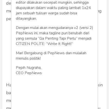
editor dilakukan secepat mungkin, sehingga
dengan Rusia. Lukashenko dengan Putin tetap
diupayakan dalam waktu paling lambat 1x24
melanjutkan semua jenis kerjasama mendukung
jam sebuah tulisan warga sudah bisa
ditayangkan.
perang Rusia di Ukraina.
Dengan mulai akan mengudaranya v2 (versi 2)
PepNews ini, maka tagline pun berubah dari
Segala cara dilakukan NATO
yang semula “Ga Penting Tapi Perlu” menjadi
dan AS agar barisan
CITIZEN POLITE: “Write It Right!”
pendukung Rusia lemah dan
Mari Bergabung di PepNews dan mulailah
akhirnya diharapkan mampu
menulis politik!
melemahkan Rusia.
Pepih Nugraha,
CEO PepNews
Hal ini kerena fakta di lapangan. Ukraina semakin
babak belur dan NATO semakin hari semakin
merugi di Ukraina karena senjata pasokan
mereka ke Ukraina sama sekali tidak membantu