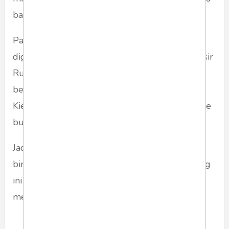
banyak.
Padahal, puluhan miliar dolar sudah
digelontorkan NATO ke Ukraina untuk mengusir
Rusia. Tapi fakta di lapangan, Ukraina sudah
berubah menjadi kota mati termasuk ibukota
Kiev yang penduduknya sudah pada ngungsi ke
bunker masing-masing.
Jadi, pada dasarnya, NATO dkk saat ini sedang
bingung bagaimana cara memenangkan perang
ini melawan Rusia. Yang setiap hari NATO
merugi ratusan juta dolar disana.