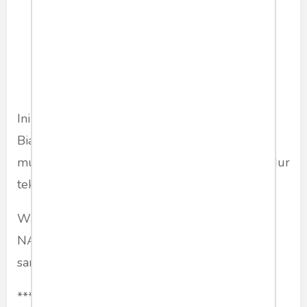
Ini namanya, biar tekor yang penting kesohor.
Biar tetap terlihat gagah, NATO malu mau
mundur dari Ukraina. Mundur malu, gak mundur
tekor.
Wajar kalau Presiden Joe Biden dan Sekjend
NATO Stoltenberg dalam bulan ini terlihat
sangat planga plongo.
***