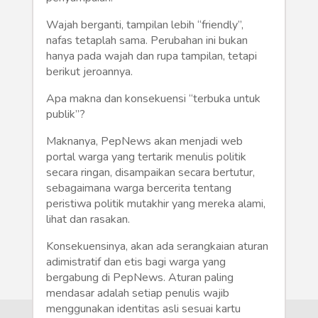
Humaniora
Wajah berganti, tampilan lebih “friendly”,
Sketsa
nafas tetaplah sama. Perubahan ini bukan
hanya pada wajah dan rupa tampilan, tetapi
Tekno
berikut jeroannya.
Apa makna dan konsekuensi “terbuka untuk
Gaya
publik”?
Wisata
Maknanya, PepNews akan menjadi web
portal warga yang tertarik menulis politik
Wanita
secara ringan, disampaikan secara bertutur,
sebagaimana warga bercerita tentang
peristiwa politik mutakhir yang mereka alami,
lihat dan rasakan.
Konsekuensinya, akan ada serangkaian aturan
adimistratif dan etis bagi warga yang
bergabung di PepNews. Aturan paling
mendasar adalah setiap penulis wajib
menggunakan identitas asli sesuai kartu