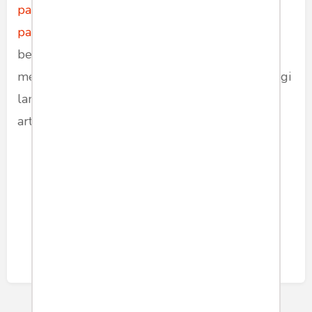
panelprograms.blogspot.com
. Website
panelprograms.blogspot.com
ini memiliki
berbagai artikel yang bisa Anda baca untuk
menambah pengetahuan Anda. Segera kunjungi
laman
panelprograms.blogspot.com
dan baca
artikel yang menarik untuk Anda!
politik
bisnis
tekno
Share article: