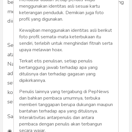
berinvestasi saham, perlu dilakukan analisis yang
menggunakan identitas asli sesuai kartu
mendalam terhadap perusahaan yang akan
keterangan penduduk. Demikian juga foto
profil yang digunakan.
diinvestasikan.
Kewajiban menggunakan identitas asli berikut
foto profil semata-mata keterbukaan itu
sendiri, terlebih untuk menghindari fitnah serta
Setelah mempertimbangkan faktor-faktor di
upaya melawan hoax.
atas, Anda dapat mulai berinvestasi saham.
Terkait etis penulisan, setiap penulis
Namun, perlu diingat bahwa investasi saham
bertanggung jawab terhadap apa yang
adalah aktivitas yang berisiko. Oleh karena itu,
ditulisnya dan terhadap gagasan yang
dipikirkannya.
selalu lakukan analisis yang mendalam dan
Penulis lainnya yang tergabung di PepNews
konsultasikan dengan penasihat keuangan
dan bahkan pembaca umumnya, terbuka
sebelum berinvestasi saha
memberi tanggapan berupa dukungan maupun
bantahan terhadap apa yang ditulisnya.
Saham digolongkan menjadi dua jenis, yaitu:
Interaktivitas antarpenulis dan antara
pembaca dengan penulis akan terbangun
secara wajar.
◉ Saham biasa: Saham biasa memberikan hak