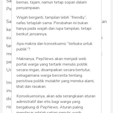
Saham
bernas, tajam, namun tetap sopan dalam
penyampaian.
Pengertian Saham menurut
panelprograms
Wajah berganti, tampilan lebih “friendly”,
Saham adalah surat berharga yang menunjukkan
nafas tetaplah sama. Perubahan ini bukan
hanya pada wajah dan rupa tampilan, tetapi
kepemilikan seseorang atau badan usaha atas
berikut jeroannya.
suatu perusahaan. Saham juga disebut sebagai
Apa makna dan konsekuensi “terbuka untuk
tanda penyertaan modal. Pemegang saham
publik”?
memiliki hak atas pendapatan perusahaan, aset
Maknanya, PepNews akan menjadi web
perusahaan, dan berhak hadir dalam Rapat
portal warga yang tertarik menulis politik
Umum Pemegang Saham (RUPS).
secara ringan, disampaikan secara bertutur,
sebagaimana warga bercerita tentang
peristiwa politik mutakhir yang mereka alami,
Investasi saham adalah salah satu instrumen
lihat dan rasakan.
investasi yang paling populer. Namun, perlu
Konsekuensinya, akan ada serangkaian aturan
diingat bahwa investasi saham juga memiliki
adimistratif dan etis bagi warga yang
risiko yang tinggi. Oleh karena itu, sebelum
bergabung di PepNews. Aturan paling
mendasar adalah setiap penulis wajib