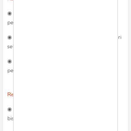
◉ Investor dapat mendapatkan dividen dari
perusahaan yang sahamnya mereka beli.
◉ Investor dapat mendapatkan keuntungan dari
selisih harga jual dan harga beli saham.
◉ Investor dapat memiliki kepemilikan di
perusahaan yang sahamnya mereka beli.
Risiko dari investasi saham
adalah:
◉ Harga saham bisa turun, sehingga investor
bisa mengalami kerugian.