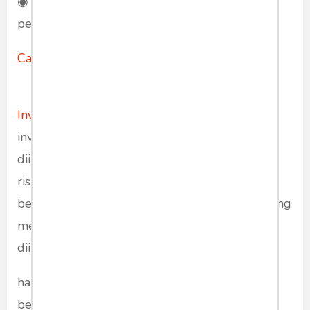
◉ Investasi saham membutuhkan waktu dan
pengetahuan yang cukup.
Cara Investasi Saham dengan benar
Investasi saham
adalah salah satu instrumen
investasi yang paling populer. Namun, perlu
diingat bahwa investasi saham juga memiliki
risiko yang tinggi. Oleh karena itu, sebelum
berinvestasi saham, perlu dilakukan analisis yang
mendalam terhadap perusahaan yang akan
diinvestasikan.
hal yang perlu dipertimbangkan sebelum
berinvestasi saham: