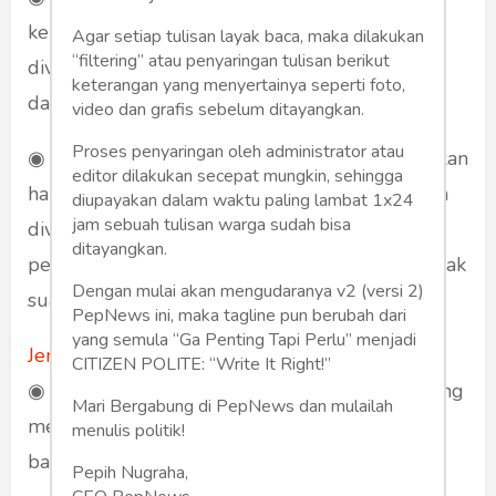
kepada pemegangnya untuk mendapatkan
Agar setiap tulisan layak baca, maka dilakukan
“filtering” atau penyaringan tulisan berikut
dividen (bagian dari keuntungan perusahaan)
keterangan yang menyertainya seperti foto,
dan hak suara dalam RUPS.
video dan grafis sebelum ditayangkan.
Proses penyaringan oleh administrator atau
◉ Saham preferen: Saham preferen memberikan
editor dilakukan secepat mungkin, sehingga
hak kepada pemegangnya untuk mendapatkan
diupayakan dalam waktu paling lambat 1x24
jam sebuah tulisan warga sudah bisa
dividen dengan prioritas lebih tinggi daripada
ditayangkan.
pemegang saham biasa, tetapi tidak memiliki hak
Dengan mulai akan mengudaranya v2 (versi 2)
suara dalam RUPS.
PepNews ini, maka tagline pun berubah dari
yang semula “Ga Penting Tapi Perlu” menjadi
Jenis- Jenis Saham
CITIZEN POLITE: “Write It Right!”
◉ Blue chip stocks: Saham dari perusahaan yang
Mari Bergabung di PepNews dan mulailah
memiliki reputasi dan kinerja keuangan yang
menulis politik!
baik.
Pepih Nugraha,