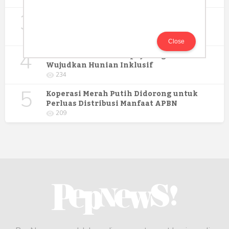
3
Digitalisasi Koperasi Merah Putih Buka
Peluang Ekonomi Baru di Desa
257
Close
4
Rumah Subsidi dan Upaya Negara
Wujudkan Hunian Inklusif
234
5
Koperasi Merah Putih Didorong untuk
Perluas Distribusi Manfaat APBN
209