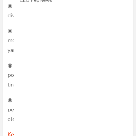
CEO PepNews
◉ Income stocks: Saham yang memberikan
dividen yang stabil dan tinggi.
◉ Growth stocks: Saham dari perusahaan yang
memiliki pertumbuhan pendapatan dan laba
yang tinggi.
◉ Speculative stocks: Saham yang memiliki
potensi untuk memberikan keuntungan yang
tinggi, tetapi juga memiliki risiko yang tinggi.
◉ Counter cyclical stocks: Saham dari
perusahaan yang kinerjanya tidak terpengaruh
oleh kondisi ekonomi yang buruk.
Keuntungan dari investasi saham
: