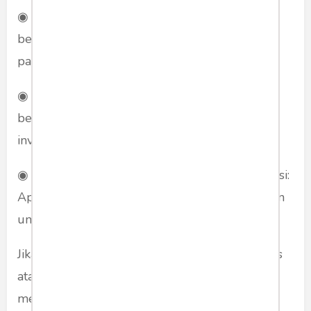
◉ Tujuan investasi: Apakah Anda ingin
berinvestasi untuk jangka pendek atau jangka
panjang?
◉ Risiko yang dapat Anda toleransi: Seberapa
besar risiko yang Anda dapat terima dalam
investasi saham?
◉ Kemampuan Anda untuk memantau investasi:
Apakah Anda memiliki waktu dan pengetahuan
untuk memantau investasi saham Anda?
Jika Anda tertarik dengan Artikel seputar bisnis
ataupun ide bisnis yang menarik, Anda bisa
mengunjungi laman website dari