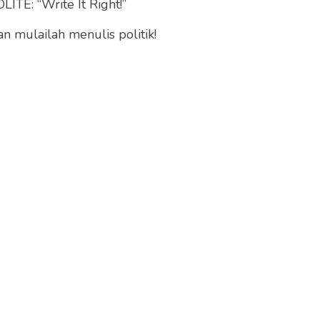
ITE: “Write It Right!”
 mulailah menulis politik!
yang menyiratkan keinginan atau kemungkinan
Demokrasi Indonesia Perjuangan (PDIP) seumur
rhana: bagaimana mungkin partai yang mengusung
enganut prinsip kepemimpinan yang bersifat
ajam—antara semboyan dan tindakan, antara nama dan