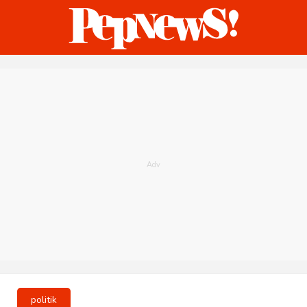
ternasional
Bisnis
Humaniora
Sketsa
politik