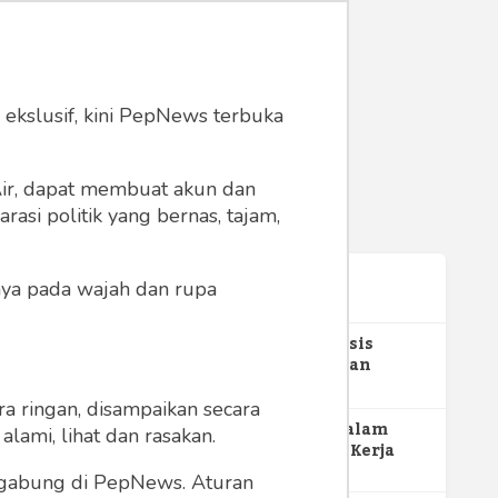
 ekslusif, kini PepNews terbuka
 Air, dapat membuat akun dan
asi politik yang bernas, tajam,
anya pada wajah dan rupa
Terpopuler
1
Gerakan Sehat Berbasis
Pesantren: Pengabdian
Masyarakat Prodi Spesialis
348
Keperawatan Medikal Bedah
a ringan, disampaikan secara
UNIMUS di Pondok Pesantren
2
MBG dan Perannya dalam
lami, lihat dan rasakan.
Putra UNIMUS Semarang
Perluasan Lapangan Kerja
271
ergabung di PepNews. Aturan