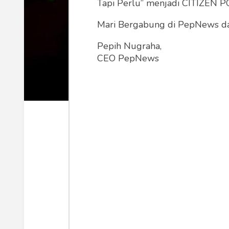
Tapi Perlu” menjadi CITIZEN POL
Mari Bergabung di PepNews dan
Pepih Nugraha,
CEO PepNews
Megawati Soekarnoputri (Foto: kompas.id)
Pernyataan Megawati Soekarnoputri 
dirinya menjadi Ketua Umum Partai 
hidup mengundang pertanyaan sede
"demokrasi" dalam namanya justru m
absolut dan tak terbatas waktu?
Di sinilah letak ironi yang paling t