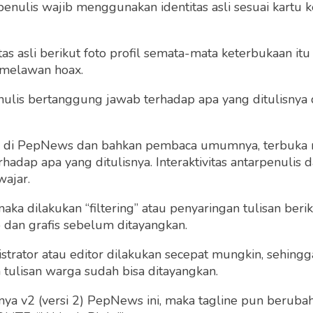
penulis wajib menggunakan identitas asli sesuai kartu
 asli berikut foto profil semata-mata keterbukaan itu s
 melawan hoax.
 penulis bertanggung jawab terhadap apa yang ditulisny
ng di PepNews dan bahkan pembaca umumnya, terbuka
dap apa yang ditulisnya. Interaktivitas antarpenulis
wajar.
 maka dilakukan “filtering” atau penyaringan tulisan ber
o dan grafis sebelum ditayangkan.
strator atau editor dilakukan secepat mungkin, sehin
tulisan warga sudah bisa ditayangkan.
a v2 (versi 2) PepNews ini, maka tagline pun berubah