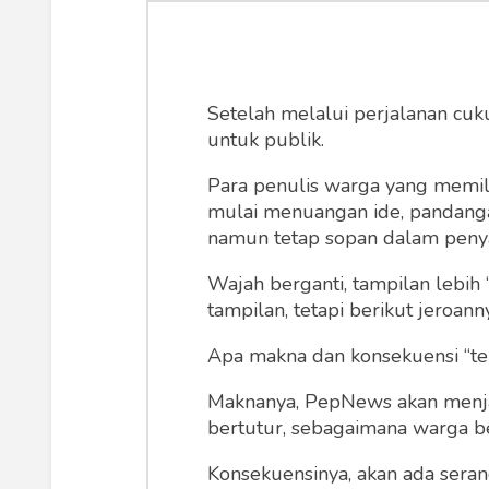
Ironi Demok
bayang Kep
Setelah melalui perjalanan cuk
Hidu
untuk publik.
Para penulis warga yang memili
mulai menuangan ide, pandangan,
Keinginan menjadi ketua umum pa
namun tetap sopan dalam peny
pengingkaran terhadap prinsip 
Wajah berganti, tampilan lebih 
yang bersifat sementara, bukan w
tampilan, tetapi berikut jeroann
Apa makna dan konsekuensi “te
Pepih Nugraha
Sabt
Maknanya, PepNews akan menjadi
bertutur, sebagaimana warga ber
Konsekuensinya, akan ada seran