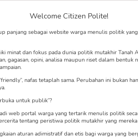
rasi dalam Bayang-
Welcome Citizen Polite!
emimpinan Seumur
up panjang sebagai website warga menulis politik yang
p Megawati
ki minat dan fokus pada dunia politik mutakhir Tanah
 gagasan, opini, analisa maupun riset dalam bentuk nar
rtai seumur hidup, pada akhirnya, adalah bentuk
ampaian.
dasar demokrasi, bahwa kekuasaan adalah amanah
“friendly”, nafas tetaplah sama. Perubahan ini bukan h
arisan yang diturunkan atau dipertahankan tanpa
ya.
batas.
rbuka untuk publik”?
u, 17 Mei 2025 | 07:11 WIB
0
185
 web portal warga yang tertarik menulis politik secar
cerita tentang peristiwa politik mutakhir yang mereka a
gkaian aturan adimistratif dan etis bagi warga yang b