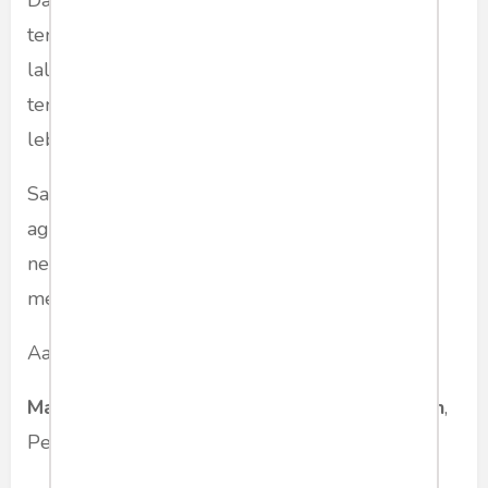
terkendali, Aamiin. Dari pengalaman masa
lalu, sebagai narsumTV dalam kasus-kasus
terorisme, cuaca terang bisa mendadak hujan
lebat.
Saran, kasus Kerawang sebaiknya diselesaikan
agar tidak melebar, itu bukti ada yang mulai
nekat... statusnya radikal fanatis. Semoga Allah
melindungi bangsa Indonesia.
Aamiin....
Marsda Pur Prayitno Wongsodidjojo Ramelan
,
Pengamat Intelijen.