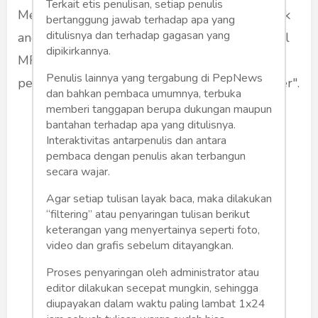
Terkait etis penulisan, setiap penulis
Mengingat terjadinya kasus tembak menembak
bertanggung jawab terhadap apa yang
ditulisnya dan terhadap gagasan yang
anggota Polri dengan Laskar Khusus pengawal
dipikirkannya.
MRS, pilkada bisa jadi momentum para
Penulis lainnya yang tergabung di PepNews
pembonceng memanfaatkan untuk "bikin geger".
dan bahkan pembaca umumnya, terbuka
memberi tanggapan berupa dukungan maupun
bantahan terhadap apa yang ditulisnya.
Interaktivitas antarpenulis dan antara
pembaca dengan penulis akan terbangun
secara wajar.
Agar setiap tulisan layak baca, maka dilakukan
“filtering” atau penyaringan tulisan berikut
keterangan yang menyertainya seperti foto,
video dan grafis sebelum ditayangkan.
Proses penyaringan oleh administrator atau
editor dilakukan secepat mungkin, sehingga
diupayakan dalam waktu paling lambat 1x24