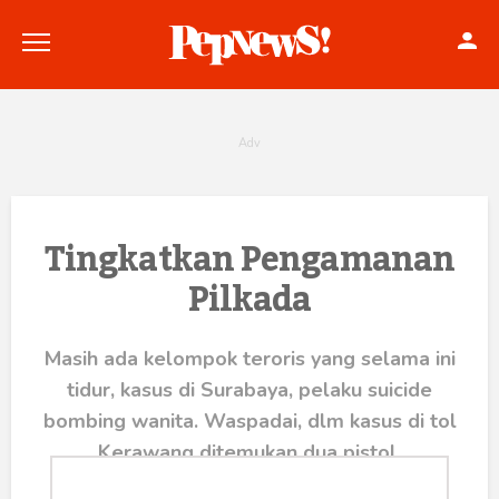
Politik
Tingkatkan Pengamanan
Pilkada
Konstitusi
Hankam
Masih ada kelompok teroris yang selama ini
tidur, kasus di Surabaya, pelaku suicide
Internasional
bombing wanita. Waspadai, dlm kasus di tol
Bisnis
Kerawang ditemukan dua pistol.