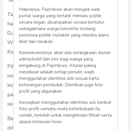
Barang bukti penyerangan terhadap polisi (Foto: kendalku.com)
Maknanya, PepNews akan menjadi web
Tanggal 9 Desember 2020 ditetapkan sebagai
portal warga yang tertarik menulis politik
secara ringan, disampaikan secara bertutur,
hari libur nasional dalam rangka pemilihan
sebagaimana warga bercerita tentang
Gubernur dan Wakil Gubernur, Bupati dan
peristiwa politik mutakhir yang mereka alami,
lihat dan rasakan.
Wakil Bupati, serta Walikota dan Wakil Wali
Kota secara serentak.
Konsekuensinya, akan ada serangkaian aturan
adimistratif dan etis bagi warga yang
bergabung di PepNews. Aturan paling
Pilkada akan dilaksanakan di 270 daerah di
mendasar adalah setiap penulis wajib
Indonesia dengan rincian sembilan provinsi, 37
menggunakan identitas asli sesuai kartu
kota, dan 224 kabupaten. Sebanyak 715
keterangan penduduk. Demikian juga foto
profil yang digunakan.
pasangan calon siap meramaikan Pilkada
Kewajiban menggunakan identitas asli berikut
serentak ini.
foto profil semata-mata keterbukaan itu
sendiri, terlebih untuk menghindari fitnah serta
Berarti ada 270 titik yang pasti sudah
upaya melawan hoax.
direncanakan pengamanannya dengan matang.