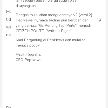
jam sebuah tulisan warga sudah bisa
ditayangkan.
Masih ada kelompok teroris yang selama ini
Dengan mulai akan mengudaranya v2 (versi 2)
tidur, kasus di Surabaya, pelaku
suicide bombing
PepNews ini, maka tagline pun berubah dari
yang semula “Ga Penting Tapi Perlu” menjadi
wanita. Waspadai, dlm kasus di tol Kerawang
CITIZEN POLITE: “Write It Right!”
ditemukan dua pistol.
Mari Bergabung di PepNews dan mulailah
menulis politik!
Kelebihan teroris, mereka
Pepih Nugraha,
pegang inisiatif, kita bisa saja
CEO PepNews
kecolongan, dan bila mereka
menyerang, FPI bisa jadi
kambing hitam, makin
dibenturkan dengan Polri.
Dari sumber komunitas terpercaya, info ; masih