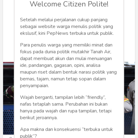
Humaniora
Welcome Citizen Polite!
Prayitno Ramelan
Sketsa
Setelah melalui perjalanan cukup panjang
Selasa, 8 Desember 2020 | 07:26 WIB
sebagai website warga menulis politik yang
Tekno
0
243
ekslusif, kini PepNews terbuka untuk publik.
Gaya
Para penulis warga yang memiliki minat dan
fokus pada dunia politik mutakhir Tanah Air,
Wisata
dapat membuat akun dan mulai menuangan
ide, pandangan, gagasan, opini, analisa
maupun riset dalam bentuk narasi politik yang
Wanita
bernas, tajam, namun tetap sopan dalam
penyampaian.
Wajah berganti, tampilan lebih “friendly”,
nafas tetaplah sama. Perubahan ini bukan
hanya pada wajah dan rupa tampilan, tetapi
berikut jeroannya.
Apa makna dan konsekuensi “terbuka untuk
publik”?