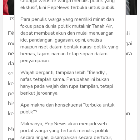
sebagai website warga menulis politik yang
ekslusif, kini PepNews terbuka untuk publik.
Para penulis warga yang memiliki minat dan
TKA China (Foto: kendaripos.co.id)
fokus pada dunia politik mutakhir Tanah Air,
dapat membuat akun dan mulai menuangan
Dituduh rasis karena menolak China, Rizal Ramli
ide, pandangan, gagasan, opini, analisa
menjelaskan kalau yang ditolak itu China sebagai
maupun riset dalam bentuk narasi politik yang
negara bukan etnis Tionghoa. Rizal benar, negara
bernas, tajam, namun tetap sopan dalam
penyampaian.
dan etnik itu berbeda. Namun satu hal yang
Wajah berganti, tampilan lebih “friendly”,
seharusnya juga sadari banyak orang kalau
nafas tetaplah sama. Perubahan ini bukan
kedekatan pemerintah Indonesia dengan
hanya pada wajah dan rupa tampilan, tetapi
berikut jeroannya.
pemerintah China didasari karena hubungan
bisnis, bukan karena pertimbangan etnis atau
Apa makna dan konsekuensi “terbuka untuk
publik”?
kedekatan idiologi tertentu kedua pemerintahan.
Maknanya, PepNews akan menjadi web
Meminjam logika Rizal Ramli, yang difasilitasi
portal warga yang tertarik menulis politik
secara ringan, disampaikan secara bertutur,
pemerintah Indonesia bukan etnis Tionghoa