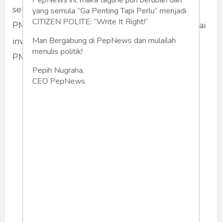
sebesar USD 2,89 miliar atau 10,2% dari total
yang semula “Ga Penting Tapi Perlu” menjadi
CITIZEN POLITE: “Write It Right!”
PMA dan Belanda di urutan kelima dengan nilai
Mari Bergabung di PepNews dan mulailah
investasi USD 2,59 miliar atau 9,2% dari total
menulis politik!
PMA.
Pepih Nugraha,
CEO PepNews
Berbeda dengan investasi
Singapura di sektor
manufaktur yang berharap
dan diuntungkan dengan
ketersediaan tenaga kerja
yang melimpah di Indonesia,
China sebaliknya
memanfaatkan warga
negaranya dalam mengelola