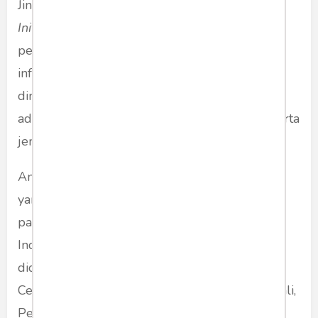
Jinping yang disebut "
The Belt and Road
Initiative
". Jinping berambisi memperluas jalur
perdagangan globalnya dengan membangun
infrastruktur rel kereta api dan jalan raya yang
dimulai dari China, Asia, Turki dan Eropa,
belt
adalah jalur laut, pembangunan pelabuhan serta
jembatan.
Ambisi Jinping bertemu dengan mimpi Jokowi
yang ingin mempercepat proyek infrastruktur
pada periode kedua masa jabatannya. Di
Indonesia proyek infrastruktur strategis yang
didanai China meliputi proyek seperti, Kereta
Cepat Jakarta-Bandung, pabrik baja di Morowali,
Pembangkit Listrik Tenaga Air di Kalimantan