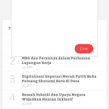
Terpopuler
1
Gerakan Sehat Berbasis Pesantren:
Pengabdian Masyarakat Prodi Spesialis
Keperawatan Medikal Bedah UNIMUS di
Close
352
Pondok Pesantren Putra UNIMUS
2
Semarang
MBG dan Perannya dalam Perluasan
Lapangan Kerja
274
3
Digitalisasi Koperasi Merah Putih Buka
Peluang Ekonomi Baru di Desa
257
4
Rumah Subsidi dan Upaya Negara
Wujudkan Hunian Inklusif
240