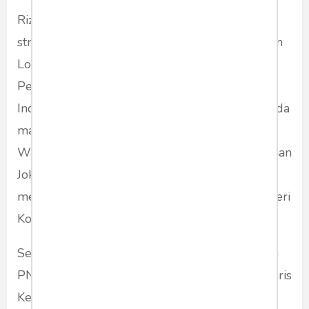
Rizal sendiri beberapa kali menempati jabatan
strategis dipemerintahan, Kepala Badan Urusan
Logistik (Bulog), Menteri Koordinator bidang
Perekonomian, serta Menteri Keuangan
Indonesia pada Kabinet Persatuan Nasional pada
masa pemerintahan Presiden Abdurrahman
Wahid. Bahkan di periode pertama pemerintahan
Joko Widodo, Rizal Ramli diberi kewenangan
mengurus masalah kemaritiman sebagai Menteri
Koordinator Maritim.
Sementara Said Didu yang meniti karir sebagai
PNS dan beruntung menjabat sebagai Sekretaris
Kementerian BUMN di 2005 dengan posisi