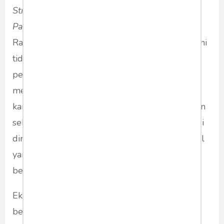
Strenghtening Comprehensive Strategic
Partnership
di 2015. Sementara bagi Zulfikar
Rakhmat, Peneliti Associate INDEF fenomena ini
tidak mengherankan. Alasan mengapa
pemerintah China lebih cenderung
menggunakan pekerja dari negara asalnya
karena akan lebih mudah bekerja dengan rekan
sebangsa sehingga level manajerial dan direksi
direkrut langsung dari Negeri Tirai Bambu. Hal
yang sama akan dilakukan Indonesia andai
berada di posisi China.
Ekspansi China dalam perdagangan global
berawal dari proyek ambisius Presiden Xi