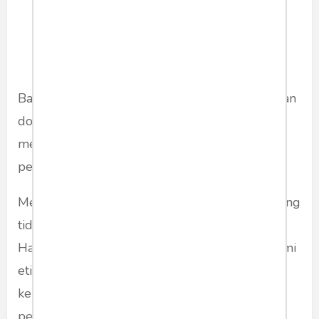
Bagi penganut strategi
tricle down efect
dengan
dorongan kuat (
big push
) Jokowi dipandang
memiliki pencapaian tertinggi dibanding rezim
pemerintahan sebelumnya pasca Soeharto.
Menjadi kritis terhadap rezim penguasa memang
tidak berarti harus beroposisi terhadap negara.
Hanya saja sebagai elit terdidik yang memahami
etika serta pernah menjadi bagian dari
kekuasaan yang dikritiknya dengan paradigma
pembangunan yang sama, seharusnya saat