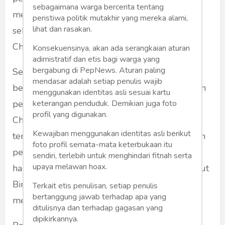
sebagaimana warga bercerita tentang
melainkan investasi yang datang dari China
peristiwa politik mutakhir yang mereka alami,
lihat dan rasakan.
sebagai negara. Hanya saja dalam berinvestasi
China selalu memboyong tenaga kerja sendiri.
Konsekuensinya, akan ada serangkaian aturan
adimistratif dan etis bagi warga yang
bergabung di PepNews. Aturan paling
Serangan terhadap pemerintah seringkali
mendasar adalah setiap penulis wajib
bersifat
prejudice
yang menganggap kedekatan
menggunakan identitas asli sesuai kartu
keterangan penduduk. Demikian juga foto
pemerintah Indonesia dengan rezim Komunis
profil yang digunakan.
China karena hubungan idiologis. Beragam isu
Kewajiban menggunakan identitas asli berikut
terkait kedekatan idiologi antara Jokowi dengan
foto profil semata-mata keterbukaan itu
pemerintah komunis China terus digoreng,
sendiri, terlebih untuk menghindari fitnah serta
upaya melawan hoax.
halnya dengan serangan terhadap pribadi Luhut
Binsar Panjaitan karena dianggap
Terkait etis penulisan, setiap penulis
bertanggung jawab terhadap apa yang
memprioritaskan tenaga kerja China.
ditulisnya dan terhadap gagasan yang
dipikirkannya.