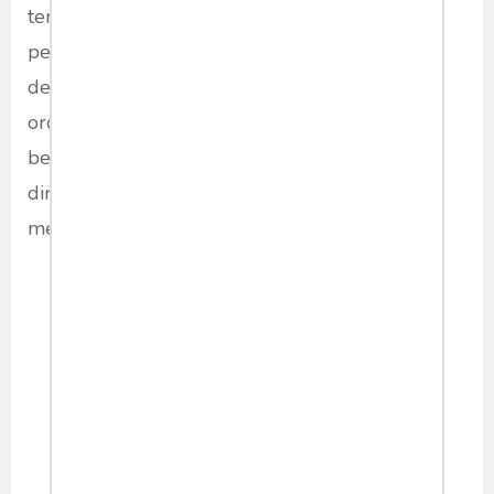
terakhir sebagai staf khusus Menteri ESDM di
periode pertama Jokowi. Berbeda misalnya
dengan Arief Budiman yang sejak orde lama,
orde baru hingga reformasi memilih tetap
berada di luar kekuasaan dan mendedikasikan
diri sebagai oposan terhadap kekuasaan yang
mengagungkan developmentalisme.