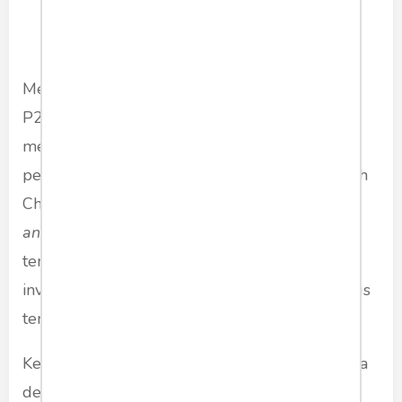
investasinya.
Menurut Devi Asiati, Peneliti Ketenagakerjaan
P2K LIPI, keterlibatan tenaga kerja China
mengerjakan sendiri investasinya karena,
pertama disebabkan oleh kebijakan pemerintah
China mengenai
law of the control of the exit
and entry citizen
pada 1986 yang mendorong
tenaga kerja ke luar negeri seiring dengan
investasinya karena di negaranya terjadi surplus
tenaga kerja.
Kedua, hubungan kerjasama investasi Indonesia
dengan China melalui
Joint Statement on