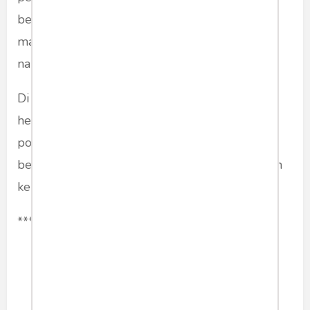
berada dalam kekuasaan mereka bisa bekerja
maksimal melakukan perubahan dari dalam,
namun nyatanya sulit.
Di tengah kondisi ekonomi yang mengalami
hempasan akibat pandemi tak seharusnya elit
politik memantik percikan api rasisme yang
berpotensi membakar rumput kering di tengah
kemarau.
***