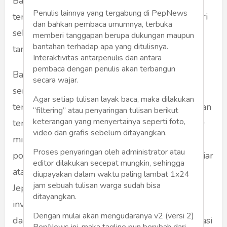
Bahkan ekonom sekelas Faisal Basri tiba-tiba
Penulis lainnya yang tergabung di PepNews
terserang demensia, tidak bisa memosisikan diri
dan bahkan pembaca umumnya, terbuka
sebagai pengamat yang bisa melihat masalah
memberi tanggapan berupa dukungan maupun
bantahan terhadap apa yang ditulisnya.
tanpa harus menyerang pribadi orang lain.
Interaktivitas antarpenulis dan antara
pembaca dengan penulis akan terbangun
Badan Koordinasi Penanaman Modal (BKPM)
secara wajar.
sendiri mencatat 5 negara dengan investasi
Agar setiap tulisan layak baca, maka dilakukan
terbesar di Indonesia. Singapura masih di urutan
“filtering” atau penyaringan tulisan berikut
keterangan yang menyertainya seperti foto,
teratas dengan nilai investas sebesar USD 6,50
video dan grafis sebelum ditayangkan.
miliar atau sekitar 23,1% dari total PMA. Di
Proses penyaringan oleh administrator atau
posisi kedua ditempati Tiongkok USD 4,74 miliar
editor dilakukan secepat mungkin, sehingga
atau sekitar 16,8% dari total PMA, sementara
diupayakan dalam waktu paling lambat 1x24
jam sebuah tulisan warga sudah bisa
Jepang menempati posisi ketiga dengan nilai
ditayangkan.
investasi sebesar USD 4,31 miliar atau 15,3%
Dengan mulai akan mengudaranya v2 (versi 2)
dari total PMA. Hongkong, RRT dengan investasi
PepNews ini, maka tagline pun berubah dari