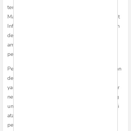
termasuk proyek Kawasan Ekonomi Khusus
Mandalika yang didanai lewat Asian Investment
Infrastructure Bank (AIIB). Tidak ada yang salah
dengan mimpi seorang pemimpin yang punya
ambisi mempercepat pertumbuhan serta
pemerataan untuk mensejahtrakan rakyatnya.
Perdebatan menyangkut strategi pembangunan
dengan prioritas pembangunan infrastruktur
yang bertumpuh pada investasi dalam dan luar
negeri ini merupakan debat lama. Mereka yang
umumnya bersuara lantang seperti Rizal Ramli
atau Said Didu pernah terlibat di bawah rezim
pembangunanisme ini.