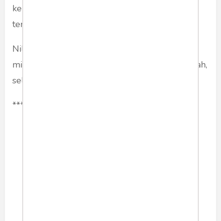
kepala daerah, tapi anggota dewan “yang
terhormat”.
Nilainya fantastis! Konon, mencapai Rp 700
miliar. Karena, kalau main, dia tidak pernah kalah,
selalu menang. Siapa beliau?
***
politik
kasino
cuciuang
kepaladaerah
politisi
Share article: