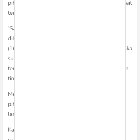
pihaknya sudah menerima laporan PPATK terkait
temuan dugaan pencucian uang tersebut.
“Saya harus cek dulu ya,” kata Saut saat
dihubungi
CNNIndonesia.com
,Senin
(16/12/2019). Pihaknya akan menindaklanjuti jika
sudah menerima hasil temuan itu dari PPATK,
terutama untuk mengusut ada tidaknya dugaan
tindak pidana korupsi di dalamnya.
Menurut dia, sesuai dengan kewenangan KPK,
pihaknya masih bergantung pada langkah
lanjutan dari PPATK.
Karena informasi itu merupakan milik PPATK
yang punya wewenang sebagai Financial