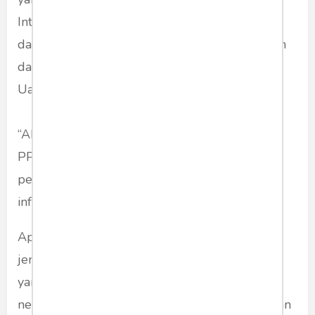
Intelligence Unit (FIU) sebagaimana diatur
dalam UU Nomor 8/2010 tentang Pencegahan
dan Pemberantasan Tindak Pidana Pencucian
Uang.
“Akan didalami seperti apa informasi intelijen
PPATK itu bisa dikembangkan dan mencari
pelaku tipikornya sesuai kewenangan KPK. Itu
informasi intelijen (PPATK),” kata Saut.
Apa yang diungkap PPATK itu bukan isapan
jempol. Bahkan, tak hanya kepala daerah saja
yang “bermain” dan cuci uang di kasino di luar
negeri, seperti Macau. Menariknya, kali ini bukan