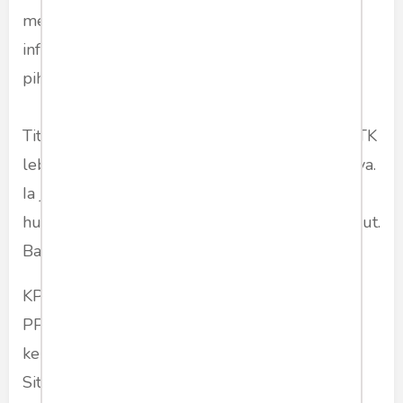
menemui PPATK untuk mengkonfirmasi
informasi terkait temuan itu. Minggu depan
pihaknya akan koordinasikan ke PPATK.
Tito mengaku, akan mendalami informasi PPATK
lebih lanjut untuk mengetahui validitas faktanya.
Ia juga mempersilakan lembaga penegak
hukum untuk ikut menyelidiki informasi tersebut.
Bagaimana dengan KPK?
KPK masih menunggu langkah lanjutan dari
PPATK terkait pencucian uang yang dilakukan
kepala daerah tersebut. Wakil Ketua KPK Saut
Situmorang belum bisa memastikan apakah