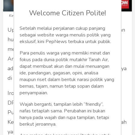
Welcome Citizen Polite!
Ketua DPR RI Puan Maharani. (Foto: CNNIndonesia.com)
Setelah melalui perjalanan cukup panjang
Upaya Presiden Joko Widodo dalam penegakan
sebagai website warga menulis politik yang
hukum tampaknya bakal mengalami kendala,
ekslusif, kini PepNews terbuka untuk publik.
menyusul kabar yang dirilis Pusat Pelaporan
Para penulis warga yang memiliki minat dan
Analisis Transaksi Keuangan (PPATK) perihal
fokus pada dunia politik mutakhir Tanah Air,
dapat membuat akun dan mulai menuangan
adanya kepala daerah yang menyimpan uangnya
ide, pandangan, gagasan, opini, analisa
di kasino luar negeri.
maupun riset dalam bentuk narasi politik yang
bernas, tajam, namun tetap sopan dalam
Ironisnya, kendala itu justru datang dari Ketua
penyampaian.
DPR Puan Maharani yang juga politisi PDIP.
Wajah berganti, tampilan lebih “friendly”,
nafas tetaplah sama. Perubahan ini bukan
Puan minta kepada pihak PPATK dan
hanya pada wajah dan rupa tampilan, tetapi
Kemendagri tak mengumbar para kepala daerah
berikut jeroannya.
yang memiliki rekening di kasino, tempat