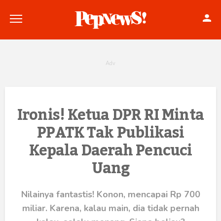
Politik
Ironis! Ketua DPR RI Minta
PPATK Tak Publikasi
Konstitusi
Kepala Daerah Pencuci
Hankam
Uang
Internasional
Nilainya fantastis! Konon, mencapai Rp 700
Bisnis
miliar. Karena, kalau main, dia tidak pernah