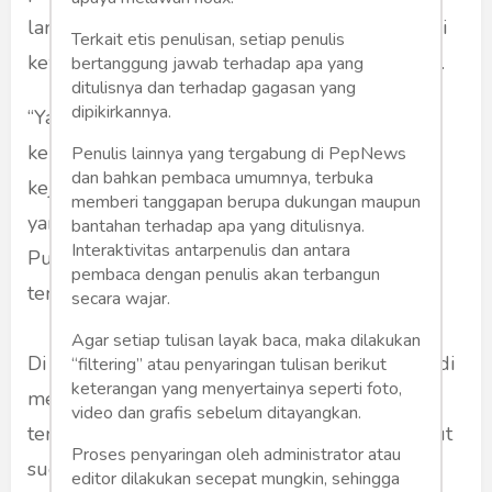
lanjut dia, pihak penegak hukum yang memiliki
Terkait etis penulisan, setiap penulis
kewenangan untuk menyelidiki kasus tersebut.
bertanggung jawab terhadap apa yang
ditulisnya dan terhadap gagasan yang
dipikirkannya.
“Yang kami harapkan dari PPATK kalau
kemudian ada kasus per kasus tolong lapor ke
Penulis lainnya yang tergabung di PepNews
dan bahkan pembaca umumnya, terbuka
kejaksaan, kepolisian, KPK atau pihak hukum
memberi tanggapan berupa dukungan maupun
yang bisa tindaklanjuti temuan tersebut,” kata
bantahan terhadap apa yang ditulisnya.
Interaktivitas antarpenulis dan antara
Puan, seperti dilansir berbagai media online
pembaca dengan penulis akan terbangun
tersebut.
secara wajar.
Agar setiap tulisan layak baca, maka dilakukan
Di tempat yang sama, Politikus PDIP Johan Budi
“filtering” atau penyaringan tulisan berikut
keterangan yang menyertainya seperti foto,
mengaku terkejut terkait temuan PPATK
video dan grafis sebelum ditayangkan.
tersebut. Ia beranggapan bahwa kasus tersebut
Proses penyaringan oleh administrator atau
sudah berlangsung beberapa kali hingga
editor dilakukan secepat mungkin, sehingga