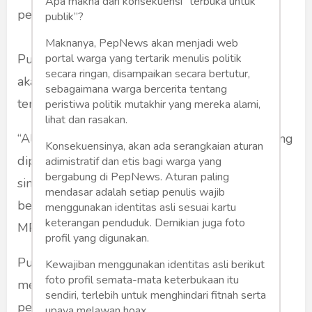
Apa makna dan konsekuensi “terbuka untuk
perjudian di luar negeri ke publik.
publik”?
Maknanya, PepNews akan menjadi web
Puan menyatakan, bila diumumkan ke publik
portal warga yang tertarik menulis politik
secara ringan, disampaikan secara bertutur,
akan berpotensi menimbulkan simpang siur di
sebagaimana warga bercerita tentang
tengah-tengah masyarakat.
peristiwa politik mutakhir yang mereka alami,
lihat dan rasakan.
“Alangkah baiknya kalau hal-hal itu tak langsung
Konsekuensinya, akan ada serangkaian aturan
dipublikasikan ke publik karena menimbulkan
adimistratif dan etis bagi warga yang
bergabung di PepNews. Aturan paling
simpangsiur atau praduga bersalah pada yang
mendasar adalah setiap penulis wajib
bersangkutan,” kata Puan di Kompleks
menggunakan identitas asli sesuai kartu
keterangan penduduk. Demikian juga foto
MPR/DPR, Senayan, Jakarta, Senin (16/12).
profil yang digunakan.
Puan berharap, agar Kemendagri dan PPATK
Kewajiban menggunakan identitas asli berikut
foto profil semata-mata keterbukaan itu
menyampaikan nama-nama tersebut ke pihak
sendiri, terlebih untuk menghindari fitnah serta
penegak hukum ketimbang ke publik. Sebab,
upaya melawan hoax.