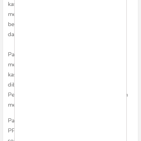
kasino di negara-negara tertentu. Kemudian
mereka menunggu hingga jam operasi kasino
berakhir untuk kembali menukarkan koin ke
dalam bentuk uang tunai.
Para oknum kepala daerah tersebut akan
mendapat uang tunai plus tanda terima dari
kasino. Setelah itu, tumpukan uang tunai itu
diboyong ke Tanah Air dengan status legal.
Pencucian uang yang dilakukan seperti ini akan
mengurangi potensi penerimaan negara.
Pasalnya, aset mereka menjadi sulit terdeteksi.
PPATK menyebutkan, dana yang disimpan
sejumlah kepala daerah dalam rekening