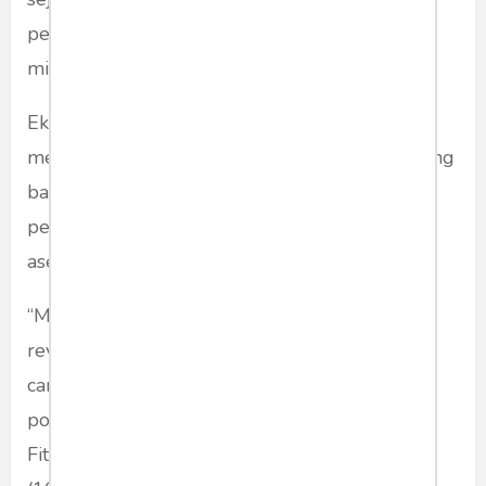
permainan kasino luar negeri mencapai Rp 50
miliar.
Ekonom Universitas Indonesia Fithra Faisal
mengatakan modus pencucian uang ini terbilang
baru. Dengan skema yang lebih canggih, maka
pemerintah semakin sulit melacak keberadaan
aset yang seharusnya terkena pajak.
“Modusnya memang berkembang, mulai
revolusi dari yang standard sekarang lebih
canggih. Ini dari sisi pemerintahan ada sisi
potensi penerimaan pajak yang hilang,” ucap
Fithra kepada
CNNIndonesia.com
, Senin