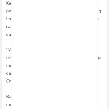
Ketua PPATK Kiagus Badaruddin mengatakan
pencucian uang via kasino jadi modus baru yang
terendus pihaknya tahun ini. Dia bilang ada dua
cara yang digunakan oknum kepala daerah
dalam modus ini.
“Menyimpannya (uang tersebut) betul dalam
rekening kalau dia mau main dia tarik. Atau juga
menyimpannya dalam bentuk membelikannya
dalam koin,” kata Badaruddin , seperti dilansir
CNNIndonesia.com
, Senin (16/12/2019).
Badaruddin menyampaikan detail, pelaku
menukarkan uang hasil kejahatan dengan koin