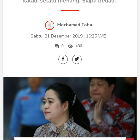
Humaniora
kalau, selalu menang. Siapa beliau?
Sketsa
Mochamad Toha
Tekno
Sabtu, 21 Desember 2019 | 16:25 WIB
Gaya
0
486
Wisata
Wanita