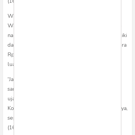
(16/12/2019).
Wakil Ketua Majelis Syuro PKS Hidayat Nur
Wahid mendesak PPATK, segera mengungkap
nama-nama kepala daerah yang diduga memiliki
dana berupa valuta asing dengan nominal setara
Rp 50 miliar di rekening permainan kasino di
luar negeri.
“Jangan setengah-setengah mengungkap, tapi
sampaikan sejelas-jelasnya dan sebut nama,”
ujar Hidayat saat ditemui di sela Rapat
Koordinasi Wilayah DPW PKS Jatim, di Surabaya,
seperti dilansir
CNNIndonesia.com
, Senin
(16/12/2019 08:29 WIB).