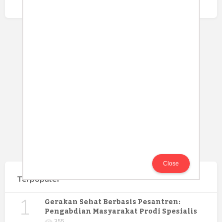
Close
Terpopuler
1
Gerakan Sehat Berbasis Pesantren:
Pengabdian Masyarakat Prodi Spesialis
Keperawatan Medikal Bedah UNIMUS di
355