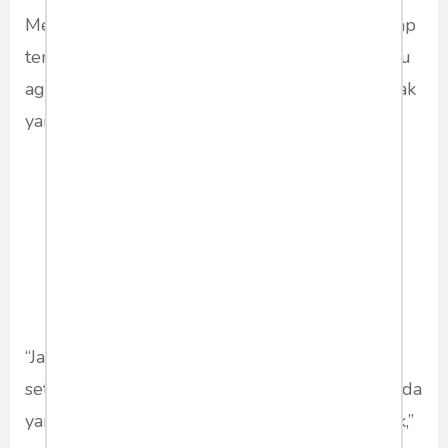
Menurut Hidayat, PPATK haruslah mengungkap
temuan itu dengan jelas dan transparan. Hal itu
agar publik tak resah dan justru menuduh pihak
yang tak terlibat.
“Jangan hanya dibuat nanggung, tapi buka
seterang benderang mungkin sehingga tidak ada
yang menjadi tertuduh karena menebak-nebak,”