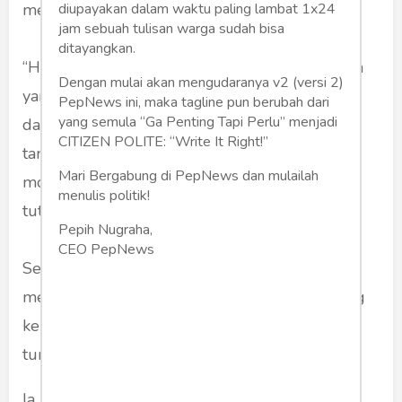
melibatkan banyak pejabat negara.
diupayakan dalam waktu paling lambat 1x24
jam sebuah tulisan warga sudah bisa
ditayangkan.
“Harus segera ditelusuri, karena kepala daerah
Dengan mulai akan mengudaranya v2 (versi 2)
yang mempunyai dana sampai puluhan miliar
PepNews ini, maka tagline pun berubah dari
yang semula “Ga Penting Tapi Perlu” menjadi
dan kemudian ditaruh di kasino, ini pasti ada
CITIZEN POLITE: “Write It Right!”
tanya besar, apakah ini dalam rangka untuk
Mari Bergabung di PepNews dan mulailah
money laundering atau uang dari mana ini?”
menulis politik!
tutur Johan.
Pepih Nugraha,
CEO PepNews
Senada dengan Puan, melihat hal itu, Johan
meminta agar PPATK menyampaikan langsung
ke penegak hukum aliran dana untuk diusut
tuntas.
Ia juga menyarankan agar Kemendagri dapat