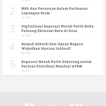
Pondok Pesantren Putra UNIMUS
2
Semarang
MBG dan Perannya dalam Perluasan
Lapangan Kerja
274
3
Digitalisasi Koperasi Merah Putih Buka
Peluang Ekonomi Baru di Desa
257
4
Rumah Subsidi dan Upaya Negara
Wujudkan Hunian Inklusif
244
5
Koperasi Merah Putih Didorong untuk
Perluas Distribusi Manfaat APBN
217