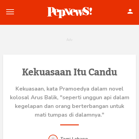
Politik
Kekuasaan Itu Candu
Konstitusi
Kekuasaan, kata Pramoedya dalam novel
Hankam
kolosal Arus Balik, "seperti unggun api dalam
kegelapan dan orang berterbangan untuk
Internasional
mati tumpas di dalamnya."
Bisnis
Tomi Lebang