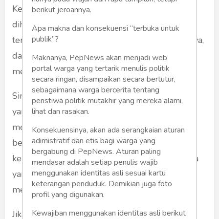
Kekuasaan itu candu. Melenakan. Sekadar
berikut jeroannya.
dihembus anginnya saja, orang-orang akan
Apa makna dan konsekuensi “terbuka untuk
publik”?
terpelanting ke awan, jadi mapan, jadi kaya-raya,
dan menggapai semua impian. Anginnya
Maknanya, PepNews akan menjadi web
portal warga yang tertarik menulis politik
membuai kerabat, keluarga, teman-teman.
secara ringan, disampaikan secara bertutur,
sebagaimana warga bercerita tentang
Singgasana kekuasaan itu bak seberkas cahaya
peristiwa politik mutakhir yang mereka alami,
yang begitu terang dan menyilaukan. Sinarnya
lihat dan rasakan.
melambai-lambai, laron-laron beterbangan,
Konsekuensinya, akan ada serangkaian aturan
adimistratif dan etis bagi warga yang
berkisar dan datang merubung. Terang cahaya
bergabung di PepNews. Aturan paling
kekuasaan bisa memberi harapan pada mereka
mendasar adalah setiap penulis wajib
menggunakan identitas asli sesuai kartu
yang putus asa, tapi panasnya juga bisa
keterangan penduduk. Demikian juga foto
memanggang mereka yang tak terbiasa.
profil yang digunakan.
Kewajiban menggunakan identitas asli berikut
Jika hari-hari ini ada suara-suara yang ingin