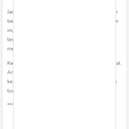
Jadi, sodara-sodara, kepada mereka yang masih
bermain-main dengan perpanjangan kekuasaan
ini, kita layak mengingatkan: jangan sampai
termakan tulah kekuasaan. Seperti laron yang
mengejar cahaya dan terjengkang kepanasan.
Kekuasaan, kata Pramoedya dalam novel kolosal
Arus Balik, "seperti unggun api dalam
kegelapan dan orang berterbangan untuk mati
tumpas di dalamnya."
***
politik
kekuasaan
presiden