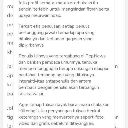
foto profil semata-mata keterbukaan itu
memperpanjang kekuasaan Presiden Jokowi,
sendiri, terlebih untuk menghindari fitnah serta
dengan aneka muslihat – tiga periode,
upaya melawan hoax.
perpanjangan masa jabatan, atau penundaan
Terkait etis penulisan, setiap penulis
bertanggung jawab terhadap apa yang
pemilu -- yang patut dicurigai adalah yang
ditulisnya dan terhadap gagasan yang
memiliki gagasan dan yang melontarkannya ke
dipikirkannya.
khalayak.
Penulis lainnya yang tergabung di PepNews
dan bahkan pembaca umumnya, terbuka
Jangan-jangan, orang-orang ini justru ketakutan,
memberi tanggapan berupa dukungan maupun
bantahan terhadap apa yang ditulisnya.
apabila Presiden Jokowi berhenti sesuai
Interaktivitas antarpenulis dan antara
konstitusi di tahun 2024, kekuasaan mereka di
pembaca dengan penulis akan terbangun
partai atau di kumpulan juga tumbang?
secara wajar.
Agar setiap tulisan layak baca, maka dilakukan
Jokowi sendiri jauh-jauh hari, setidaknya sudah
“filtering” atau penyaringan tulisan berikut
tiga kali menegaskan: “saya ini produk pemilihan
keterangan yang menyertainya seperti foto,
video dan grafis sebelum ditayangkan.
langsung”. Dan itu amanat reformasi. Karena itu,