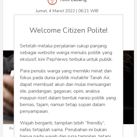
Humaniora
Jumat, 4 Maret 2022 | 06:21 WIB
Sketsa
0
274
Welcome Citizen Polite!
Tekno
Gaya
Setelah melalui perjalanan cukup panjang
sebagai website warga menulis politik yang
Wisata
ekslusif, kini PepNews terbuka untuk publik.
Para penulis warga yang memiliki minat dan
Wanita
fokus pada dunia politik mutakhir Tanah Air,
dapat membuat akun dan mulai menuangan
ide, pandangan, gagasan, opini, analisa
maupun riset dalam bentuk narasi politik yang
bernas, tajam, namun tetap sopan dalam
penyampaian.
Wajah berganti, tampilan lebih “friendly”,
Ilustrasi mabuk (Foto: liputan6.com)
nafas tetaplah sama. Perubahan ini bukan
hanya pada wajah dan rupa tampilan, tetapi