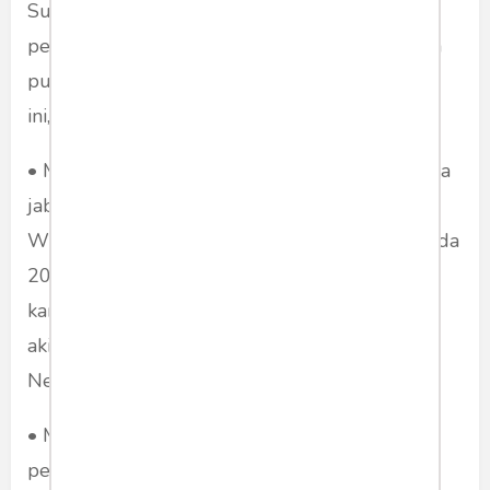
Suara rakyat – juga saya – jelas: menolak
perpanjangan kekuasaan, dengan muslihat apa
pun. Survey LSI terbaru yang dikeluarkan hari
ini, 3 Maret 2022 menyebutkan:
• Mayoritas warga menolak perpanjangan masa
jabatan presiden sehingga Presiden Joko
Widodo harus mengakhiri masa jabatannya pada
2024 sesuai konstitusi (berkisar 68-71%), baik
karena alasan pandemi, pemulihan ekonomi
akibat pandemi, atau pembangunan Ibu Kota
Negara baru.
• Mayoritas warga juga lebih setuju bahwa
pergantian kepemimpinan nasional melalui