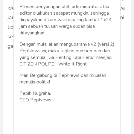
Proses penyaringan oleh administrator atau
ide amendemen konstitusi pun sudah ditolaknya
editor dilakukan secepat mungkin, sehingga
jauh-jauh hari. Alasannya sederhana: “Apakah ini
diupayakan dalam waktu paling lambat 1x24
jam sebuah tulisan warga sudah bisa
tidak akan melebar ke mana-mana? Bukan
ditayangkan.
sekadar amendemen untuk kembali ke garis-
Dengan mulai akan mengudaranya v2 (versi 2)
garis besar haluan negara?”
PepNews ini, maka tagline pun berubah dari
yang semula “Ga Penting Tapi Perlu” menjadi
CITIZEN POLITE: “Write It Right!”
Suara-suara untuk
Mari Bergabung di PepNews dan mulailah
melanggengkan kekuasaan
menulis politik!
Presiden hari-hari ini datang
Pepih Nugraha,
dari para pecandu yang
CEO PepNews
khawatir kehilangan
nikmatnya kekuasaan.