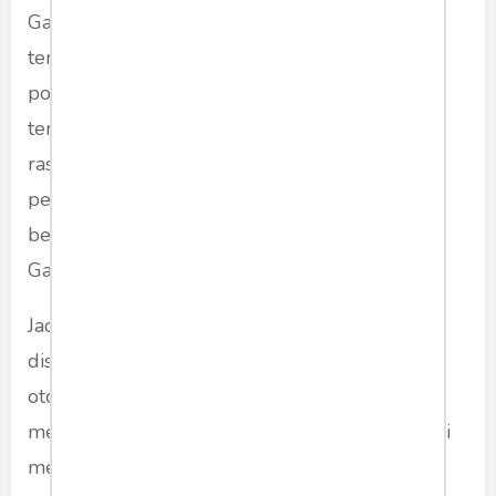
Ganjar, rakyat Jatim senang dengan PDIP yang
terbukti solid dan Ganjar dalam perjalanan
politik dikenal loyal. Di sinilah rakyat Jatim
terpesona dengan PDIP dan Ganjar berbeda
rasanya saat berhadapan dengan duo
pengkhianat Anies-Cak Imin atau pemimpin
berwajah otoriter seperti Prabowo. Apalagi
Ganjar tergolong dekat dengan NU.
Jadi drama kelincahan Cak Imin bermanuver,
disatu sisi membongkar wajah Prabowo yang
otoriter, dan disisi lain, Anies kembali
menampilkan wajah aslinya yang begitu piawai
memainkan jurus srigala berbulu domba.