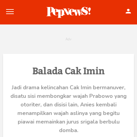
Politik
Balada Cak Imin
Konstitusi
Jadi drama kelincahan Cak Imin bermanuver,
Hankam
disatu sisi membongkar wajah Prabowo yang
otoriter, dan disisi lain, Anies kembali
Internasional
menampilkan wajah aslinya yang begitu
piawai memainkan jurus srigala berbulu
Bisnis
domba.