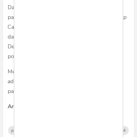
Dalam manuver itu, Cak Imin justru menjadi
pahlawan masa depan. Publik pun paham, sikap
Cak Imin yang harus meninggalkan Prabowo,
dan memanasnya Anies dengan AHY dan
Demokrat adalah kesalahan terbesar kalkulasi
politik Surya Paloh dan Anies Baswedan.
Mereka tidak paham bahwa sejatinya Cak Imin
adalah anak Megawati yang menaruh loyalitas
pada Jokowi.
Anton DH Nugrahanto
politik
muhaiminiskandar
cawapres
pilpres2024