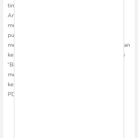
tim demokrat menolak berkomunikasi dengan
Anies. Di sinilah kemudian SBY secara spontan
melakukan kejeniusannya berpidato di depan
publik dan berjuta-juta publik terpesona lalu
mereka bersimpati pada SBY dan menumpahkan
kekesalan pada Anies. Kini Anies selain dijuluki
“Bapak Politik Identitas” ada gelar baru yang
melekat “Bapak Pengkhianatan”. Ada
kemungkinan SBY dan Demokrat merapat ke
PDIP.
Ribuan baliho bergambar
Anies sontak diturunkan
secara massif di wilayah-