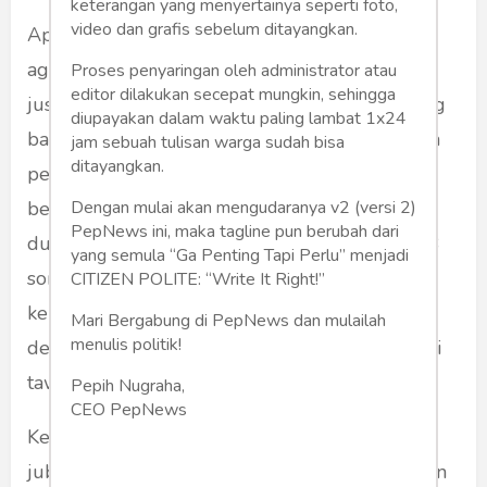
keterangan yang menyertainya seperti foto,
video dan grafis sebelum ditayangkan.
Apalagi, PKB berharap selama setahun lebih
agar Cak Imin di cawapres-kan Prabowo. Tapi
Proses penyaringan oleh administrator atau
editor dilakukan secepat mungkin, sehingga
justru dihancurkan sikap otoriter Prabowo yang
diupayakan dalam waktu paling lambat 1x24
bahkan mengganti nama koalisi tanpa meminta
jam sebuah tulisan warga sudah bisa
ditayangkan.
pertimbangan PKB, ini karena kegembiraan
Dengan mulai akan mengudaranya v2 (versi 2)
berlebih ketika Gerindra mendapatkan
PepNews ini, maka tagline pun berubah dari
dukungan Golkar dan PAN tapi kemudian PKB
yang semula “Ga Penting Tapi Perlu” menjadi
sontak meninggalkan Gerindra. Di sinilah
CITIZEN POLITE: “Write It Right!”
kebingungan Prabowo bermula karena justru
Mari Bergabung di PepNews dan mulailah
menulis politik!
dengan kepergian PKB justru menaikkan posisi
tawar Golkar di koalisi.
Pepih Nugraha,
CEO PepNews
Kemarahan Demokrat meledak karena ucapan
jubir Sudirman Said yang menyatakan AHY dan