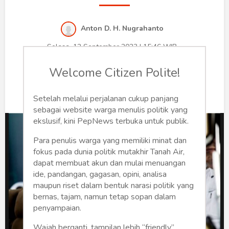
Humaniora
Sketsa
Anton D. H. Nugrahanto
Selasa, 12 September 2023 | 15:46 WIB
Tekno
0
166
Welcome Citizen Polite!
Gaya
Wisata
Setelah melalui perjalanan cukup panjang
sebagai website warga menulis politik yang
Wanita
ekslusif, kini PepNews terbuka untuk publik.
Para penulis warga yang memiliki minat dan
fokus pada dunia politik mutakhir Tanah Air,
dapat membuat akun dan mulai menuangan
ide, pandangan, gagasan, opini, analisa
maupun riset dalam bentuk narasi politik yang
bernas, tajam, namun tetap sopan dalam
penyampaian.
Wajah berganti, tampilan lebih “friendly”,