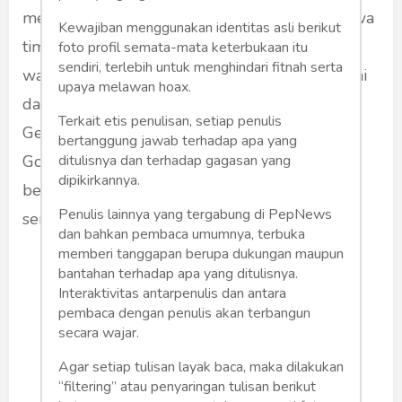
membuat suara Prabowo tergerus habis di jawa
Kewajiban menggunakan identitas asli berikut
timur, kekuatiran ini terbaca dari tim Prabowo,
foto profil semata-mata keterbukaan itu
sendiri, terlebih untuk menghindari fitnah serta
walaupun Prabowo di panggung terlihat santai
upaya melawan hoax.
dan penuh ketawa tapi situasinya di tubuh
Terkait etis penulisan, setiap penulis
Gerindra acak adut, ditambah semakin kuatnya
bertanggung jawab terhadap apa yang
ditulisnya dan terhadap gagasan yang
Golkar bikin Prabowo harus hati-hati dan ini
dipikirkannya.
berkonsekuensi terhadap biaya politik yang
Penulis lainnya yang tergabung di PepNews
semakin melambung tinggi.
dan bahkan pembaca umumnya, terbuka
memberi tanggapan berupa dukungan maupun
bantahan terhadap apa yang ditulisnya.
Interaktivitas antarpenulis dan antara
pembaca dengan penulis akan terbangun
secara wajar.
Agar setiap tulisan layak baca, maka dilakukan
“filtering” atau penyaringan tulisan berikut