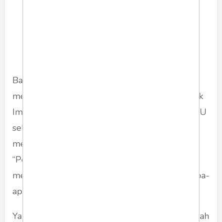
wilayah kantung suara
demokrat disinilah suara
Anies tergerus habis.
Bahkan strategi dari Surya Paloh untuk
menyembunyikan PKS dari deklarasi Anies-Cak
Imin sudah terbaca publik. Orang Jatim yang NU
selama ini alergi dengan PKS bukan saja
menolak Cak Imin yang dikenal sebagai
“Pengkhianat Gus Dur” . Justru dengan
merapatnya Anies ke Jatim, tidak akan dapat apa-
apa dari Jatim.
Yang diuntungkan dari dinamika politik ini adalah