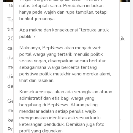
nafas tetaplah sama. Perubahan ini bukan
Muhaimin Iskandar (Foto: tvonenews.com)
hanya pada wajah dan rupa tampilan, tetapi
berikut jeroannya.
Terlepas dari kasus KPK yang sudah naik ke
tingkat penyidikan kasus kardus durian tahun
Apa makna dan konsekuensi “terbuka untuk
publik”?
2012 sehingga Cak Imin butuh kendaraan politik
Maknanya, PepNews akan menjadi web
capres 2024 untuk menghindari penangkapan
portal warga yang tertarik menulis politik
dan gerak singkat Cak Imin justru
secara ringan, disampaikan secara bertutur,
menghancurkan Anies Baswedan maka perlu
sebagaimana warga bercerita tentang
peristiwa politik mutakhir yang mereka alami,
dicermati titik-titik kehancuran Anies tandem
lihat dan rasakan.
dengan Cak Imin.
Konsekuensinya, akan ada serangkaian aturan
adimistratif dan etis bagi warga yang
Gerak cepat Cak Imin menghianati Prabowo
bergabung di PepNews. Aturan paling
membawa kerugian bagi Prabowo, lambannya
mendasar adalah setiap penulis wajib
menggunakan identitas asli sesuai kartu
keputusan mengadopsi Cak Imin jadi cawapres
keterangan penduduk. Demikian juga foto
Prabowo karena sikap otoriter Prabowo
profil yang digunakan.