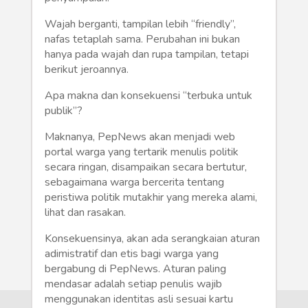
Humaniora
Wajah berganti, tampilan lebih “friendly”,
Sketsa
nafas tetaplah sama. Perubahan ini bukan
hanya pada wajah dan rupa tampilan, tetapi
Tekno
berikut jeroannya.
Apa makna dan konsekuensi “terbuka untuk
Gaya
publik”?
Wisata
Maknanya, PepNews akan menjadi web
portal warga yang tertarik menulis politik
Wanita
secara ringan, disampaikan secara bertutur,
sebagaimana warga bercerita tentang
peristiwa politik mutakhir yang mereka alami,
lihat dan rasakan.
Konsekuensinya, akan ada serangkaian aturan
adimistratif dan etis bagi warga yang
bergabung di PepNews. Aturan paling
mendasar adalah setiap penulis wajib
menggunakan identitas asli sesuai kartu