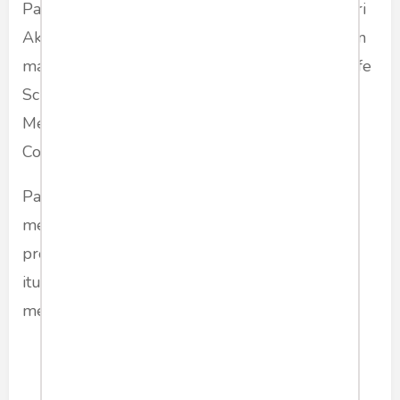
Pada tanggal 21 Januari 2020, tiga peneliti dari
Akademi Ilmu Pengetahuan China menerbitkan
makalah bersama dalam jurnal "Sains China Life
Sciences", yang ditulis dalam bahasa Inggris.
Mereka mengungkapkan kebenaran tentang
Coronavirus novel.
Para peneliti terkejut ketika mereka
membandingkan protein S-SARS dengan
protein S-Wuhan CoV dan menemukan bahwa
itu tidak mengubah komposisi struktural virus
meskipun empat asam amino diganti.
Penemuan ini juga