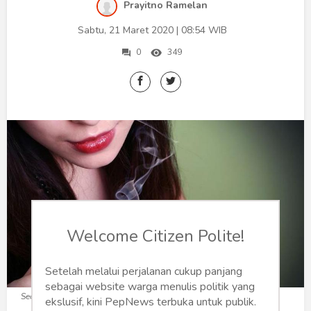
Humaniora
Prayitno Ramelan
Sabtu, 21 Maret 2020 | 08:54 WIB
Sketsa
0
349
Tekno
Gaya
Wisata
Wanita
Welcome Citizen Polite!
Setelah melalui perjalanan cukup panjang
sebagai website warga menulis politik yang
Secangkir kopi (Foto: liputan6.com)
ekslusif, kini PepNews terbuka untuk publik.