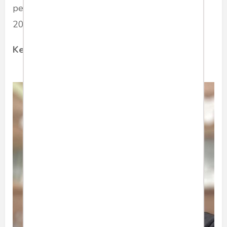
perkiraan, gejolak akan terjadi hingga 12 Mei
2020. Ini menarik, dari persepsi intelstrat.
Kesimpulan