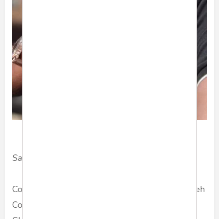
Saya dan secangkir kopi (Foto: Dok. pribadi)
Covid-19 adalah penyakit yang ditimbulkan oleh
Coronavirus SARS-CoV-2, yang oleh peneliti