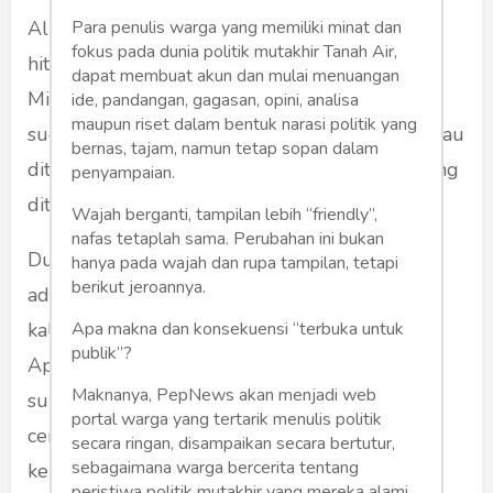
Para penulis warga yang memiliki minat dan
Allah menciptakan segala sesuatu dengan
fokus pada dunia politik mutakhir Tanah Air,
hitungan yang sering diluar nalar manusia.
dapat membuat akun dan mulai menuangan
Misalnya kita makan durian, bau durian walau
ide, pandangan, gagasan, opini, analisa
maupun riset dalam bentuk narasi politik yang
sudah dicuci dengan sabun tetap bau. Tetapi bau
bernas, tajam, namun tetap sopan dalam
ditangan lenyap begitu kita cuci dengan air yang
penyampaian.
ditaruh dlm kulit dalam buah durian.
Wajah berganti, tampilan lebih “friendly”,
nafas tetaplah sama. Perubahan ini bukan
Dunia kini sedang diserang virus yang belum
hanya pada wajah dan rupa tampilan, tetapi
berikut jeroannya.
ada obat atau vaksinnya. Kebetulan sudah dua
Apa makna dan konsekuensi “terbuka untuk
kali saya mencoba saat flu, kopi itu obatnya.
publik”?
Apakah kopi diciptakan Allah untuk sekedar
Maknanya, PepNews akan menjadi web
suka-suka? Ada rahasia kopi yang perlu kita
portal warga yang tertarik menulis politik
cermati bersama, yang mungkin bisa jadi obat
secara ringan, disampaikan secara bertutur,
sebagaimana warga bercerita tentang
kelas Dewa.
peristiwa politik mutakhir yang mereka alami,