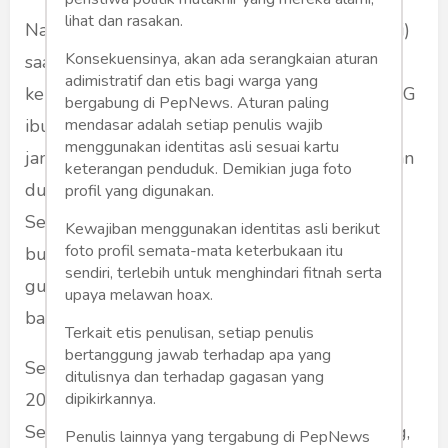
lihat dan rasakan.
Nah, singkat kata, saya dapat info dari Uti (isteri)
Konsekuensinya, akan ada serangkaian aturan
saat kena flu, pilek, bersin-bersin, mulai meler,
adimistratif dan etis bagi warga yang
kepala agak sakit, katanya ada kiriman dari WAG
bergabung di PepNews. Aturan paling
mendasar adalah setiap penulis wajib
ibu-ibu. "Coba ini ada cara manjur tradisional,
menggunakan identitas asli sesuai kartu
jangan obat terus, sudah tua" kata Uti. Disiapkan
keterangan penduduk. Demikian juga foto
dua - tiga gelas air hangat, diminum sekaligus.
profil yang digunakan.
Seduh 1 cangkir kopi panas, segala merk kopi
Kewajiban menggunakan identitas asli berikut
foto profil semata-mata keterbukaan itu
bubuk (jangan kopi instant), kopi pahit tanpa
sendiri, terlebih untuk menghindari fitnah serta
gula pasir, wajib diminum selagi agak panas
upaya melawan hoax.
baru bermanfaat.
Terkait etis penulisan, setiap penulis
bertanggung jawab terhadap apa yang
Setelah proses minum kopi tadi, dalam waktu
ditulisnya dan terhadap gagasan yang
dipikirkannya.
20-30 menit kita akan buang air kecil (pipis).
Secara perlahan, badan jadi terasa agak enteng,
Penulis lainnya yang tergabung di PepNews