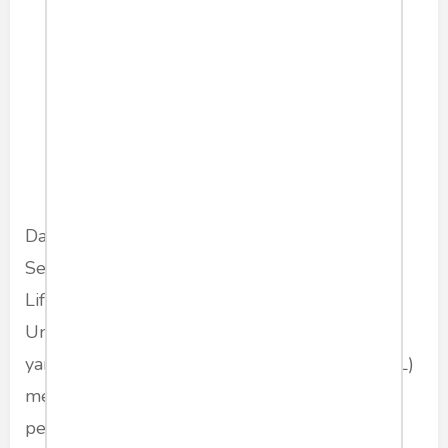
menjelaskan bahwa desain
CoV Wuhan sangat menular.
Poin kunci dari semua temuan
ini adalah bahwa "Empat S-
protein penting telah diganti
di Wuhan Coronavirus".
Dalam studi pendahuluan yang diterbitkan
Selasa (3/3/2020), para ilmuwan di School of
Life Sciences dan Institut Pasteur Shanghai
Universitas Peking menemukan bahwa jenis
yang lebih agresif dari coronavirus baru (type L)
menyumbang korban dengan total sekitar 70
persen kasus SARS-CoV-2 di seluruh