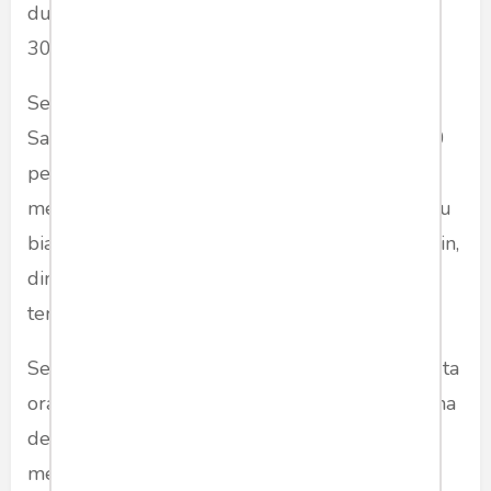
dunia.Sedangkan tipe S menyumbang sisanya,
30 persen kasus virus corona.
Sementara di Amerika, The Private Goldman
Sachs dalam konperensi persnya kepada 1.500
pengusaha dunia pada Kamis (12/3/2020)
menyebutkan bahwa Virus ini setara dengan flu
biasa (Rhinovirus) dan ada lagi sekitar 200 strain,
dimana sebagian besar orang Amerika akan
terpapar 2-4 kali per tahun.
Sekitar 70% warga Jerman akan terkena (58 juta
orang). Puncak-virus diperkirakan terjadi selama
delapan minggu ke depan, setelah itu akan
menurun. Berarti Goldman Sach menyebutkan