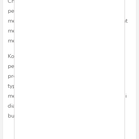
China disebut sebagai SARS, hanya ada
penyuntikan tertentu, mengubah dan
menjadikan Wuhan Coronavirus menjadi sangat
menular. Sementara di lsin sisi, Goldman Sach
menyebutnya ini setara dengan flu biasa.
Komposisi struktural virus menurut peneliti-
peneliti China tidak diubah, maka empat-S
protein penting telah direkayasa (menjadi L
type). Dengan demikian, ini virus 'flu' dan
memungkinkan dapat diobati dengan teori kopi
diatas. Maaf ini pemikiran logika, karena saya
bukan ahli virus, hanya menganalisis data.