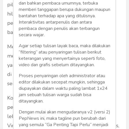
dan bahkan pembaca umumnya, terbuka
pileknya hilang, nafas longgar, sakit kepala
memberi tanggapan berupa dukungan maupun
hilang, ok juga ini cara. Resep ini beberapa kali
bantahan terhadap apa yang ditulisnya.
Interaktivitas antarpenulis dan antara
pernah dipraktikkan ke sanak keluarga, teman,
pembaca dengan penulis akan terbangun
bahkan pembantu, manjur.
secara wajar.
Agar setiap tulisan layak baca, maka dilakukan
Mengapa? kata teori itu, Kopi tanpa gula pasir
“filtering” atau penyaringan tulisan berikut
memicu kita cepat pipis, ditambah air hangat
keterangan yang menyertainya seperti foto,
video dan grafis sebelum ditayangkan.
yang kita minum, membuat virus yang
di dalam tubuh kita, terkuras keluar lewat air
Proses penyaringan oleh administrator atau
editor dilakukan secepat mungkin, sehingga
seni (
maybe?
).
diupayakan dalam waktu paling lambat 1x24
jam sebuah tulisan warga sudah bisa
Kopi pahit tanpa gula pasir adalah
additive
,
ditayangkan.
penambah semangat, sehingga membuat kita
Dengan mulai akan mengudaranya v2 (versi 2)
lebih "aware". Rasa kantuk telah dihilangkan,
PepNews ini, maka tagline pun berubah dari
yang semula “Ga Penting Tapi Perlu” menjadi
Virus telah terkuras sebagian sewaktu kita pipis,