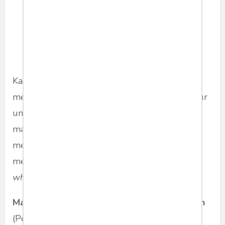
Karena beberapa orang yang disarankan
mencoba sebelumnya, teori minum kopi manjur
untuk mengatasi flu, kalau ini dicoba dan bisa
manjur untuk Covid-19, maka kita tidak perlu
menunggu dua bulan lagi saat vaksin virus itu
mereka lempar ke pasaran. Selamat mencoba,
who knows?
Marsda Pur Prayitno Wongsodidjojo Ramelan
(Penggemar Kopi)