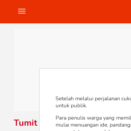
Politik
Konstitusi
Hankam
In
Setelah melalui perjalanan cuk
untuk publik.
Para penulis warga yang memili
Tumit
mulai menuangan ide, pandangan,