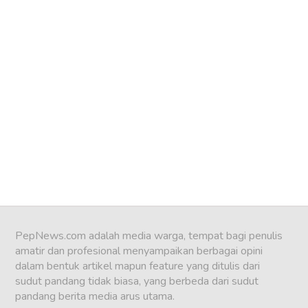
PepNews.com adalah media warga, tempat bagi penulis
amatir dan profesional menyampaikan berbagai opini
dalam bentuk artikel mapun feature yang ditulis dari
sudut pandang tidak biasa, yang berbeda dari sudut
pandang berita media arus utama.