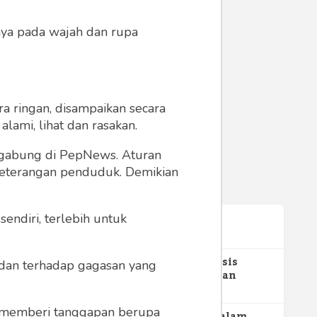
anya pada wajah dan rupa
a ringan, disampaikan secara
lami, lihat dan rasakan.
ergabung di PepNews. Aturan
 keterangan penduduk. Demikian
endiri, terlebih untuk
Terpopuler
1
Gerakan Sehat Berbasis
a dan terhadap gagasan yang
Pesantren: Pengabdian
Masyarakat Prodi Spesialis
352
Keperawatan Medikal Bedah
 memberi tanggapan berupa
UNIMUS di Pondok Pesantren