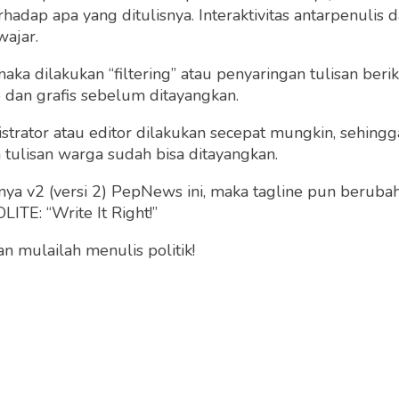
dap apa yang ditulisnya. Interaktivitas antarpenulis
wajar.
 maka dilakukan “filtering” atau penyaringan tulisan ber
o dan grafis sebelum ditayangkan.
strator atau editor dilakukan secepat mungkin, sehin
tulisan warga sudah bisa ditayangkan.
a v2 (versi 2) PepNews ini, maka tagline pun berubah
ITE: “Write It Right!”
 mulailah menulis politik!