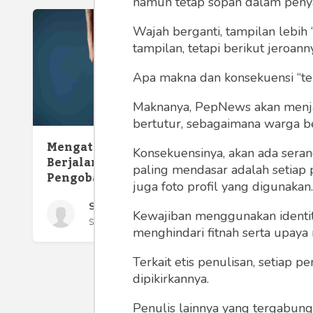
namun tetap sopan dalam peny
Wajah berganti, tampilan lebih 
tampilan, tetapi berikut jeroann
Apa makna dan konsekuensi “te
Maknanya, PepNews akan menjadi
bertutur, sebagaimana warga ber
Mengatasi Tumit Sakit Saat
Konsekuensinya, akan ada seran
Berjalan: Tips dan
paling mendasar adalah setiap 
Pengobatan
juga foto profil yang digunakan.
Soni Masteri
Kewajiban menggunakan identitas
Selasa 24 Oct, 2023
menghindari fitnah serta upaya
Terkait etis penulisan, setiap
dipikirkannya.
Penulis lainnya yang tergabu