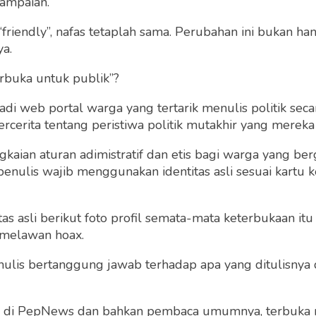
ampaian.
“friendly”, nafas tetaplah sama. Perubahan ini bukan h
ya.
rbuka untuk publik”?
 web portal warga yang tertarik menulis politik secar
cerita tentang peristiwa politik mutakhir yang mereka a
gkaian aturan adimistratif dan etis bagi warga yang b
penulis wajib menggunakan identitas asli sesuai kartu
 asli berikut foto profil semata-mata keterbukaan itu s
 melawan hoax.
 penulis bertanggung jawab terhadap apa yang ditulisny
ng di PepNews dan bahkan pembaca umumnya, terbuka