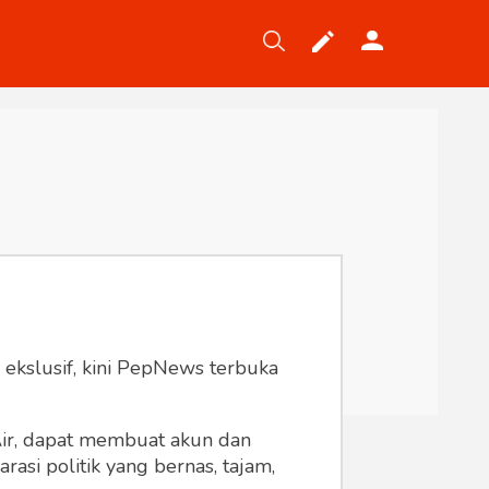
Tekno
Gaya
Wisata
Wanita
 ekslusif, kini PepNews terbuka
 Air, dapat membuat akun dan
asi politik yang bernas, tajam,