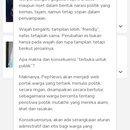
Humaniora
Efek Anti-inflamasi
maupun riset dalam bentuk narasi politik yang
Suko Waspodo
bernas, tajam, namun tetap sopan dalam
Sketsa
Senin 6 Feb, 2023
penyampaian.
Tekno
Wajah berganti, tampilan lebih “friendly”,
nafas tetaplah sama. Perubahan ini bukan
Gaya
hanya pada wajah dan rupa tampilan, tetapi
Penemu Susu Khusus Anak Autis Ini
berikut jeroannya.
Begitu Membela Anak Autisnya
Wisata
Dahlan Iskan
Apa makna dan konsekuensi “terbuka untuk
Kamis 15 Nov, 2018
publik”?
Wanita
Maknanya, PepNews akan menjadi web
portal warga yang tertarik menulis politik
secara ringan, disampaikan secara bertutur,
sebagaimana warga bercerita tentang
peristiwa politik mutakhir yang mereka alami,
lihat dan rasakan.
Konsekuensinya, akan ada serangkaian aturan
adimistratif dan etis bagi warga yang