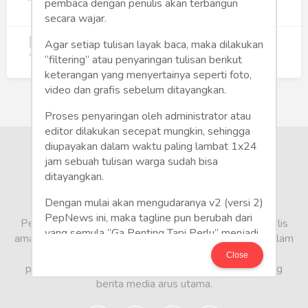
Wujudkan Hunian Inklusif
pembaca dengan penulis akan terbangun
240
secara wajar.
5
Koperasi Merah Putih Didorong untuk
Agar setiap tulisan layak baca, maka dilakukan
Perluas Distribusi Manfaat APBN
“filtering” atau penyaringan tulisan berikut
214
keterangan yang menyertainya seperti foto,
video dan grafis sebelum ditayangkan.
Proses penyaringan oleh administrator atau
editor dilakukan secepat mungkin, sehingga
diupayakan dalam waktu paling lambat 1x24
jam sebuah tulisan warga sudah bisa
ditayangkan.
Dengan mulai akan mengudaranya v2 (versi 2)
PepNews ini, maka tagline pun berubah dari
PepNews.com adalah media warga, tempat bagi penulis
yang semula “Ga Penting Tapi Perlu” menjadi
amatir dan profesional menyampaikan berbagai opini dalam
CITIZEN POLITE: “Write It Right!”
bentuk artikel mapun feature yang ditulis dari sudut
Close
pandang tidak biasa, yang berbeda dari sudut pandang
Mari Bergabung di PepNews dan mulailah
berita media arus utama.
menulis politik!