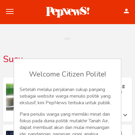
Susu
Politik
Welcome Citizen Polite!
Konstitusi
Keunggulan Susu Kambing Dibanding
Setelah melalui perjalanan cukup panjang
Susu Sapi: Manfaat dan Nilai Tambah
Hankam
sebagai website warga menulis politik yang
Kesehatan
ekslusif, kini PepNews terbuka untuk publik.
Kholiq Fadhilah
Internasional
Sabtu 27 May, 2023
Para penulis warga yang memiliki minat dan
fokus pada dunia politik mutakhir Tanah Air,
Bisnis
dapat membuat akun dan mulai menuangan
Kopi dengan Susu Mungkin Memiliki
ide, pandangan, gagasan, opini, analisa