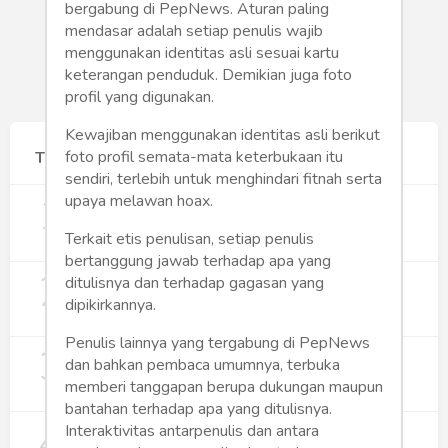
bergabung di PepNews. Aturan paling
mendasar adalah setiap penulis wajib
menggunakan identitas asli sesuai kartu
keterangan penduduk. Demikian juga foto
profil yang digunakan.
Kewajiban menggunakan identitas asli berikut
foto profil semata-mata keterbukaan itu
Terpopuler
sendiri, terlebih untuk menghindari fitnah serta
1
Gerakan Sehat Berbasis Pesantren:
upaya melawan hoax.
Pengabdian Masyarakat Prodi Spesialis
Keperawatan Medikal Bedah UNIMUS di
Terkait etis penulisan, setiap penulis
352
Pondok Pesantren Putra UNIMUS
bertanggung jawab terhadap apa yang
2
Semarang
MBG dan Perannya dalam Perluasan
ditulisnya dan terhadap gagasan yang
Lapangan Kerja
dipikirkannya.
274
Penulis lainnya yang tergabung di PepNews
3
Digitalisasi Koperasi Merah Putih Buka
dan bahkan pembaca umumnya, terbuka
Peluang Ekonomi Baru di Desa
memberi tanggapan berupa dukungan maupun
257
bantahan terhadap apa yang ditulisnya.
4
Rumah Subsidi dan Upaya Negara
Interaktivitas antarpenulis dan antara