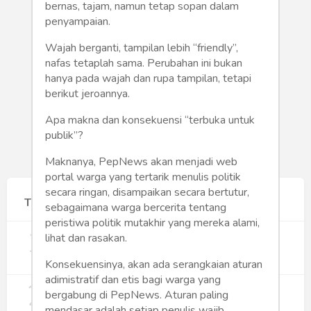
Humaniora
bernas, tajam, namun tetap sopan dalam
penyampaian.
Sketsa
Wajah berganti, tampilan lebih “friendly”,
nafas tetaplah sama. Perubahan ini bukan
Tekno
hanya pada wajah dan rupa tampilan, tetapi
berikut jeroannya.
Gaya
Apa makna dan konsekuensi “terbuka untuk
Wisata
publik”?
Maknanya, PepNews akan menjadi web
Wanita
portal warga yang tertarik menulis politik
secara ringan, disampaikan secara bertutur,
Terpopuler
sebagaimana warga bercerita tentang
peristiwa politik mutakhir yang mereka alami,
1
Gerakan Sehat Berbasis Pesantren:
lihat dan rasakan.
Pengabdian Masyarakat Prodi Spesialis
Keperawatan Medikal Bedah UNIMUS di
357
Konsekuensinya, akan ada serangkaian aturan
Pondok Pesantren Putra UNIMUS
adimistratif dan etis bagi warga yang
2
Semarang
MBG dan Perannya dalam Perluasan
bergabung di PepNews. Aturan paling
Lapangan Kerja
mendasar adalah setiap penulis wajib