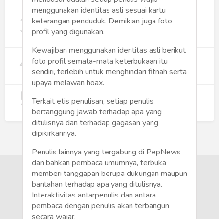
274
menggunakan identitas asli sesuai kartu
3
Digitalisasi Koperasi Merah Putih Buka
keterangan penduduk. Demikian juga foto
Peluang Ekonomi Baru di Desa
profil yang digunakan.
257
Kewajiban menggunakan identitas asli berikut
4
Rumah Subsidi dan Upaya Negara
foto profil semata-mata keterbukaan itu
Wujudkan Hunian Inklusif
sendiri, terlebih untuk menghindari fitnah serta
246
upaya melawan hoax.
5
Koperasi Merah Putih Didorong untuk
Terkait etis penulisan, setiap penulis
Perluas Distribusi Manfaat APBN
bertanggung jawab terhadap apa yang
218
ditulisnya dan terhadap gagasan yang
dipikirkannya.
Penulis lainnya yang tergabung di PepNews
dan bahkan pembaca umumnya, terbuka
memberi tanggapan berupa dukungan maupun
bantahan terhadap apa yang ditulisnya.
Interaktivitas antarpenulis dan antara
pembaca dengan penulis akan terbangun
secara wajar.