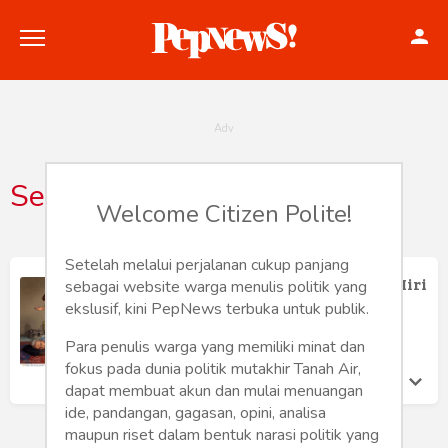
Senigrafis
Welcome Citizen Polite!
Politik
Konstitusi
Setelah melalui perjalanan cukup panjang
Grafis Masa Kanak-kanak Karya Ali Miri
sebagai website warga menulis politik yang
Hankam
Andi Setiono Mangoenprasodjo
ekslusif, kini PepNews terbuka untuk publik.
Minggu 17 Nov, 2019
Para penulis warga yang memiliki minat dan
Internasional
fokus pada dunia politik mutakhir Tanah Air,
dapat membuat akun dan mulai menuangan
Bisnis
ide, pandangan, gagasan, opini, analisa
maupun riset dalam bentuk narasi politik yang