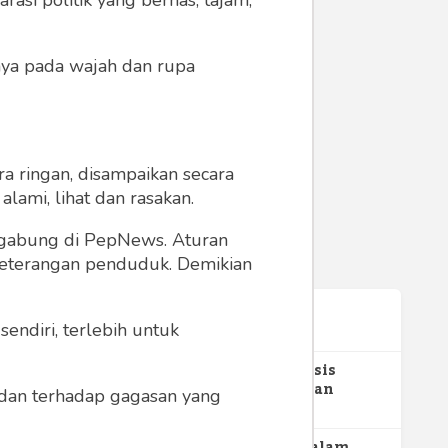
asi politik yang bernas, tajam,
anya pada wajah dan rupa
a ringan, disampaikan secara
lami, lihat dan rasakan.
ergabung di PepNews. Aturan
 keterangan penduduk. Demikian
Terpopuler
endiri, terlebih untuk
ahkan
1
Gerakan Sehat Berbasis
s
Pesantren: Pengabdian
a dan terhadap gagasan yang
Masyarakat Prodi Spesialis
352
Keperawatan Medikal Bedah
UNIMUS di Pondok Pesantren