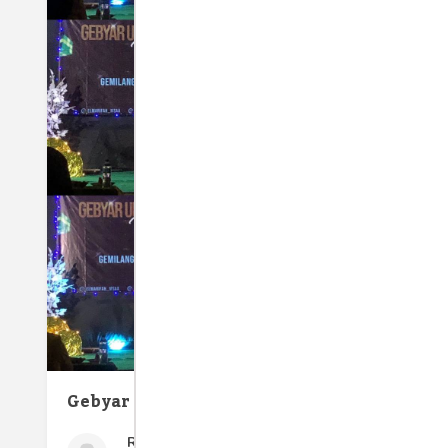
Pening
dengam
Gebyar UPKM
RW_Umam