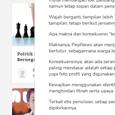
mulai menuangan ide, pandangan,
namun tetap sopan dalam peny
Wajah berganti, tampilan lebih 
tampilan, tetapi berikut jeroann
Apa makna dan konsekuensi “te
Maknanya, PepNews akan menjadi
bertutur, sebagaimana warga ber
Politik sebagai Seni
Bernegara
Konsekuensinya, akan ada seran
Sejarah
paling mendasar adalah setiap 
Suko Waspodo
Membo
juga foto profil yang digunakan.
Rabu 11 Oct, 2023
dalam 
Kewajiban menggunakan identitas
menghindari fitnah serta upaya
Terkait etis penulisan, setiap
dipikirkannya.