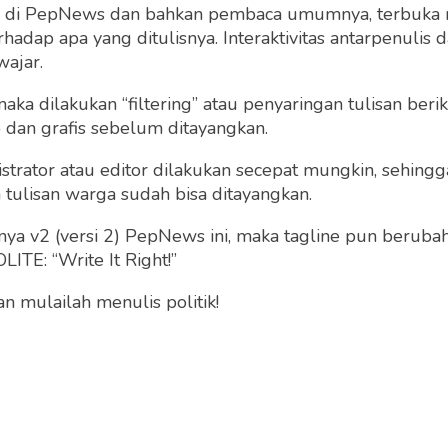
ng di PepNews dan bahkan pembaca umumnya, terbuka
Selasa 29 Nov, 2022
dap apa yang ditulisnya. Interaktivitas antarpenulis
wajar.
 maka dilakukan “filtering” atau penyaringan tulisan ber
o dan grafis sebelum ditayangkan.
strator atau editor dilakukan secepat mungkin, sehin
tulisan warga sudah bisa ditayangkan.
ertunjukan Online
a v2 (versi 2) PepNews ini, maka tagline pun berubah
ITE: “Write It Right!”
Sunardian Wirodono
Kamis 11 Nov, 2021
 mulailah menulis politik!
Milad JDFI
RW_Umam
Selasa 28 Sep, 2021