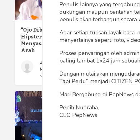
Penulis lainnya yang tergabu
dukungan maupun bantahan terha
penulis akan terbangun secara 
"Ojo Dibandingke", Lagu
Agar setiap tulisan layak baca,
Hipster dengan Efek yang
menyertainya seperti foto, vide
Menyasar Acak ke Segala
Arah
Proses penyaringan oleh admini
paling lambat 1x24 jam sebuah 
Andi Setiono
Seni P
Mangoenprasodjo
Dengan mulai akan mengudarany
Minggu 28 Aug, 2022
Tapi Perlu” menjadi CITIZEN POL
Mari Bergabung di PepNews dan
Pepih Nugraha,
CEO PepNews