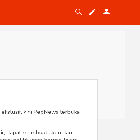
Tekno
Gaya
Wisata
Wanita
 ekslusif, kini PepNews terbuka
 Air, dapat membuat akun dan