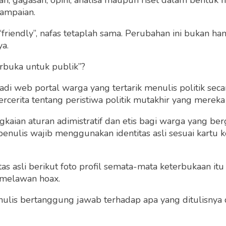
 gagasan, opini, analisa maupun riset dalam bentuk nar
ampaian.
“friendly”, nafas tetaplah sama. Perubahan ini bukan h
ya.
rbuka untuk publik”?
 web portal warga yang tertarik menulis politik secar
cerita tentang peristiwa politik mutakhir yang mereka a
gkaian aturan adimistratif dan etis bagi warga yang b
 Seni Lukis:
penulis wajib menggunakan identitas asli sesuai kartu
ngkar Keindahan
Sebuah Kanvas
 asli berikut foto profil semata-mata keterbukaan itu s
Dengan Artificial
Warta Up
Inteligence, Menump
 melawan hoax.
Keheningan ke Kanva
Kamis 18 May, 2023
 penulis bertanggung jawab terhadap apa yang ditulisny
Lukisan
Denny JA