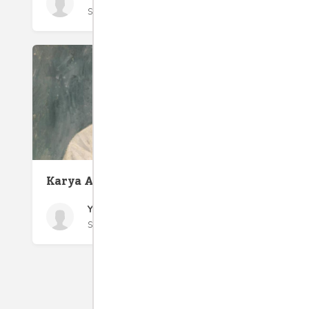
Selasa 28 Sep, 2021
Mungki
Bermuk
Karya Agung
Yudi Latif
Sabtu 26 May, 2018