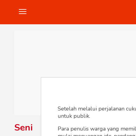
Politik
Konstitusi
Hankam
In
Setelah melalui perjalanan cuk
untuk publik.
Seni
Para penulis warga yang memili