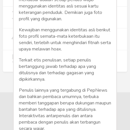
274
menggunakan identitas asli sesuai kartu
3
Digitalisasi Koperasi Merah Putih Buka
keterangan penduduk. Demikian juga foto
Peluang Ekonomi Baru di Desa
profil yang digunakan.
257
Kewajiban menggunakan identitas asli berikut
4
Rumah Subsidi dan Upaya Negara
foto profil semata-mata keterbukaan itu
Wujudkan Hunian Inklusif
sendiri, terlebih untuk menghindari fitnah serta
240
upaya melawan hoax.
5
Koperasi Merah Putih Didorong untuk
Terkait etis penulisan, setiap penulis
Perluas Distribusi Manfaat APBN
bertanggung jawab terhadap apa yang
214
ditulisnya dan terhadap gagasan yang
dipikirkannya.
Penulis lainnya yang tergabung di PepNews
dan bahkan pembaca umumnya, terbuka
memberi tanggapan berupa dukungan maupun
bantahan terhadap apa yang ditulisnya.
Interaktivitas antarpenulis dan antara
pembaca dengan penulis akan terbangun
secara wajar.