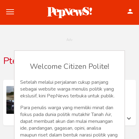
Ptelidamandalahijaya
Welcome Citizen Polite!
Politik
Konstitusi
Setelah melalui perjalanan cukup panjang
PT. Elida Mandalahi Jaya Perusahan
sebagai website warga menulis politik yang
Transportir Resmi Pertamina
Hankam
ekslusif, kini PepNews terbuka untuk publik.
Willy Julian
Sabtu 24 Feb, 2024
Para penulis warga yang memiliki minat dan
Internasional
fokus pada dunia politik mutakhir Tanah Air,
dapat membuat akun dan mulai menuangan
Bisnis
ide, pandangan, gagasan, opini, analisa
maupun riset dalam bentuk narasi politik yang