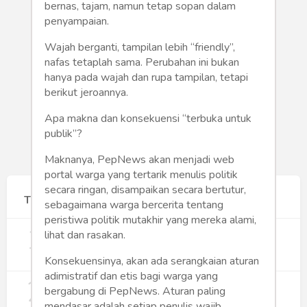
Humaniora
bernas, tajam, namun tetap sopan dalam
penyampaian.
Sketsa
Wajah berganti, tampilan lebih “friendly”,
nafas tetaplah sama. Perubahan ini bukan
Tekno
hanya pada wajah dan rupa tampilan, tetapi
berikut jeroannya.
Gaya
Apa makna dan konsekuensi “terbuka untuk
Wisata
publik”?
Maknanya, PepNews akan menjadi web
Wanita
portal warga yang tertarik menulis politik
secara ringan, disampaikan secara bertutur,
Terpopuler
sebagaimana warga bercerita tentang
peristiwa politik mutakhir yang mereka alami,
1
Gerakan Sehat Berbasis Pesantren:
lihat dan rasakan.
Pengabdian Masyarakat Prodi Spesialis
Keperawatan Medikal Bedah UNIMUS di
352
Konsekuensinya, akan ada serangkaian aturan
Pondok Pesantren Putra UNIMUS
adimistratif dan etis bagi warga yang
2
Semarang
MBG dan Perannya dalam Perluasan
bergabung di PepNews. Aturan paling
Lapangan Kerja
mendasar adalah setiap penulis wajib