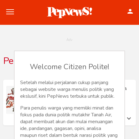
Penemuanilmiah
Welcome Citizen Polite!
Politik
Konstitusi
Setelah melalui perjalanan cukup panjang
Meta-Riset dan Kisah Lain Penemuan
sebagai website warga menulis politik yang
Ilmiah
Hankam
ekslusif, kini PepNews terbuka untuk publik.
Mohammad Imam Farisi
Sabtu 22 Jan, 2022
Para penulis warga yang memiliki minat dan
Internasional
fokus pada dunia politik mutakhir Tanah Air,
dapat membuat akun dan mulai menuangan
Bisnis
ide, pandangan, gagasan, opini, analisa
maupun riset dalam bentuk narasi politik yang