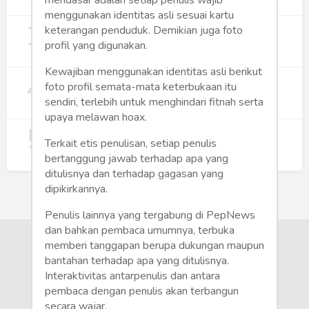
274
menggunakan identitas asli sesuai kartu
3
Digitalisasi Koperasi Merah Putih Buka
keterangan penduduk. Demikian juga foto
Peluang Ekonomi Baru di Desa
profil yang digunakan.
257
Kewajiban menggunakan identitas asli berikut
4
Rumah Subsidi dan Upaya Negara
foto profil semata-mata keterbukaan itu
Wujudkan Hunian Inklusif
sendiri, terlebih untuk menghindari fitnah serta
246
upaya melawan hoax.
5
Koperasi Merah Putih Didorong untuk
Terkait etis penulisan, setiap penulis
Perluas Distribusi Manfaat APBN
bertanggung jawab terhadap apa yang
218
ditulisnya dan terhadap gagasan yang
dipikirkannya.
Penulis lainnya yang tergabung di PepNews
dan bahkan pembaca umumnya, terbuka
memberi tanggapan berupa dukungan maupun
bantahan terhadap apa yang ditulisnya.
Interaktivitas antarpenulis dan antara
pembaca dengan penulis akan terbangun
secara wajar.