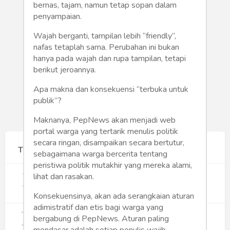
Humaniora
bernas, tajam, namun tetap sopan dalam
penyampaian.
Sketsa
Wajah berganti, tampilan lebih “friendly”,
nafas tetaplah sama. Perubahan ini bukan
Tekno
hanya pada wajah dan rupa tampilan, tetapi
berikut jeroannya.
Gaya
Apa makna dan konsekuensi “terbuka untuk
Wisata
publik”?
Maknanya, PepNews akan menjadi web
Wanita
portal warga yang tertarik menulis politik
secara ringan, disampaikan secara bertutur,
Terpopuler
sebagaimana warga bercerita tentang
peristiwa politik mutakhir yang mereka alami,
1
Gerakan Sehat Berbasis Pesantren:
lihat dan rasakan.
Pengabdian Masyarakat Prodi Spesialis
Keperawatan Medikal Bedah UNIMUS di
357
Konsekuensinya, akan ada serangkaian aturan
Pondok Pesantren Putra UNIMUS
adimistratif dan etis bagi warga yang
2
Semarang
MBG dan Perannya dalam Perluasan
bergabung di PepNews. Aturan paling
Lapangan Kerja
mendasar adalah setiap penulis wajib