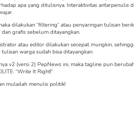
dap apa yang ditulisnya. Interaktivitas antarpenulis
wajar.
 maka dilakukan “filtering” atau penyaringan tulisan ber
o dan grafis sebelum ditayangkan.
strator atau editor dilakukan secepat mungkin, sehin
tulisan warga sudah bisa ditayangkan.
a v2 (versi 2) PepNews ini, maka tagline pun berubah
ITE: “Write It Right!”
 mulailah menulis politik!