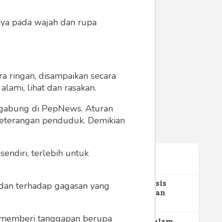
anya pada wajah dan rupa
a ringan, disampaikan secara
lami, lihat dan rasakan.
ergabung di PepNews. Aturan
 keterangan penduduk. Demikian
endiri, terlebih untuk
Terpopuler
1
Gerakan Sehat Berbasis
a dan terhadap gagasan yang
Pesantren: Pengabdian
Masyarakat Prodi Spesialis
352
Keperawatan Medikal Bedah
 memberi tanggapan berupa
UNIMUS di Pondok Pesantren