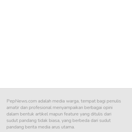
PepNews.com adalah media warga, tempat bagi penulis
amatir dan profesional menyampaikan berbagai opini
dalam bentuk artikel mapun feature yang ditulis dari
sudut pandang tidak biasa, yang berbeda dari sudut
pandang berita media arus utama.