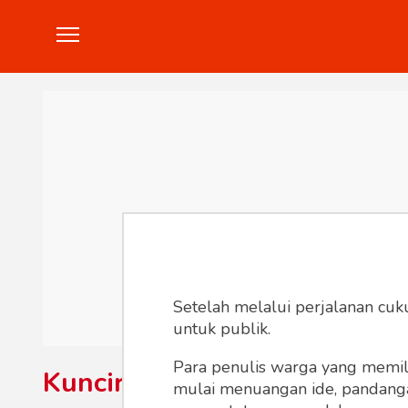
Politik
Konstitusi
Hankam
In
Setelah melalui perjalanan cuk
untuk publik.
Para penulis warga yang memili
Kuncirumahpintar
mulai menuangan ide, pandangan,