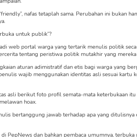
ampaian.
“friendly”, nafas tetaplah sama. Perubahan ini bukan h
ya.
rbuka untuk publik”?
 web portal warga yang tertarik menulis politik secar
cerita tentang peristiwa politik mutakhir yang mereka a
gkaian aturan adimistratif dan etis bagi warga yang b
penulis wajib menggunakan identitas asli sesuai kartu
 asli berikut foto profil semata-mata keterbukaan itu s
 melawan hoax.
 penulis bertanggung jawab terhadap apa yang ditulisny
ng di PepNews dan bahkan pembaca umumnya, terbuka