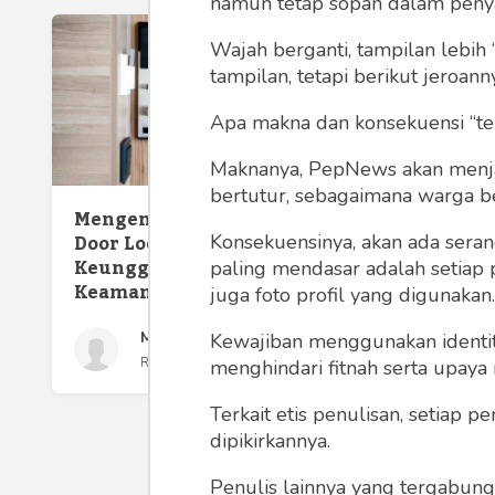
namun tetap sopan dalam peny
Wajah berganti, tampilan lebih 
tampilan, tetapi berikut jeroann
Apa makna dan konsekuensi “te
Maknanya, PepNews akan menjadi
bertutur, sebagaimana warga ber
Mengenal Konsep Smart
Door Lock dan
Konsekuensinya, akan ada seran
Keunggulannya dalam
paling mendasar adalah setiap 
Keamanan Rumah
juga foto profil yang digunakan.
MIRA AYU DWI CAHYANI
Kewajiban menggunakan identitas
Rabu 26 Jul, 2023
menghindari fitnah serta upaya
Terkait etis penulisan, setiap
dipikirkannya.
Penulis lainnya yang tergabu