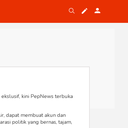
Tekno
Gaya
Wisata
Wanita
 ekslusif, kini PepNews terbuka
 Air, dapat membuat akun dan
asi politik yang bernas, tajam,