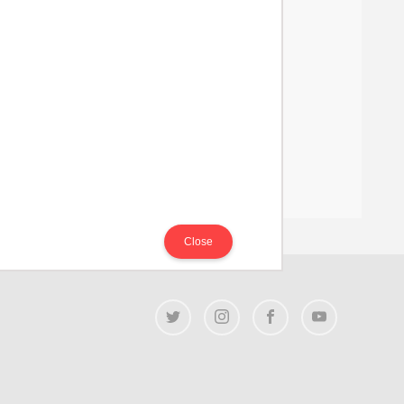
Close