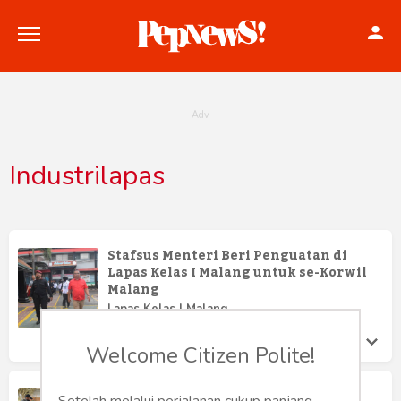
Industrilapas
Politik
Konstitusi
Stafsus Menteri Beri Penguatan di
Lapas Kelas I Malang untuk se-Korwil
Hankam
Malang
Lapas Kelas I Malang
Internasional
Jumat 17 Nov, 2023
Welcome Citizen Polite!
Bisnis
Pelatihan Batik WBP Lapas Kelas I
Setelah melalui perjalanan cukup panjang