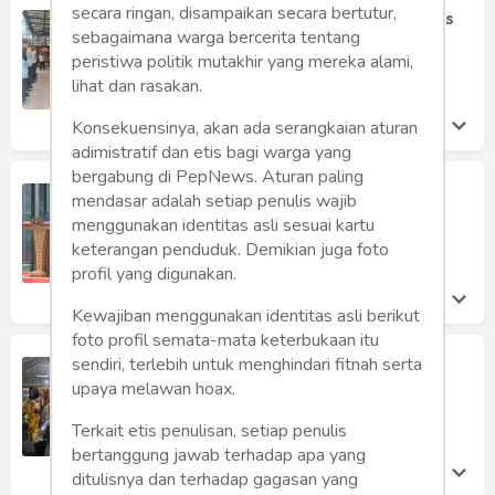
secara ringan, disampaikan secara bertutur,
Suka Cita Purna Tugas Pegawai Lapas
sebagaimana warga bercerita tentang
Kelas I Malang
peristiwa politik mutakhir yang mereka alami,
Lapas Kelas I Malang
lihat dan rasakan.
Jumat 3 Nov, 2023
Konsekuensinya, akan ada serangkaian aturan
adimistratif dan etis bagi warga yang
bergabung di PepNews. Aturan paling
Peringatan Hari Sumpah Pemuda di
mendasar adalah setiap penulis wajib
Lapas Kelas I Malang
menggunakan identitas asli sesuai kartu
Lapas Kelas I Malang
keterangan penduduk. Demikian juga foto
Sabtu 28 Oct, 2023
profil yang digunakan.
Kewajiban menggunakan identitas asli berikut
foto profil semata-mata keterbukaan itu
DWP Lapas Kelas I Malang Lihat
sendiri, terlebih untuk menghindari fitnah serta
Kegiatan Bimbingan Kerja WBP
upaya melawan hoax.
Lapas Kelas I Malang
Terkait etis penulisan, setiap penulis
Sabtu 28 Oct, 2023
bertanggung jawab terhadap apa yang
ditulisnya dan terhadap gagasan yang