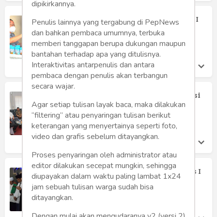
dipikirkannya.
Rehabilitasi Medis, WBP Lapas Kelas I
Penulis lainnya yang tergabung di PepNews
Malang Tes Urine Tahap 3
dan bahkan pembaca umumnya, terbuka
Lapas Kelas I Malang
memberi tanggapan berupa dukungan maupun
Kamis 26 Oct, 2023
bantahan terhadap apa yang ditulisnya.
Interaktivitas antarpenulis dan antara
pembaca dengan penulis akan terbangun
secara wajar.
Polresta Malang dan Jaksa Koordinasi
Lapas Kelas I Malang, Ada Apa?
Agar setiap tulisan layak baca, maka dilakukan
“filtering” atau penyaringan tulisan berikut
Lapas Kelas I Malang
Kamis 26 Oct, 2023
keterangan yang menyertainya seperti foto,
video dan grafis sebelum ditayangkan.
Proses penyaringan oleh administrator atau
editor dilakukan secepat mungkin, sehingga
Sambut Hari Santri, WBP Lapas Kelas I
diupayakan dalam waktu paling lambat 1x24
Malang Gelar Sholawat Al Banjari
jam sebuah tulisan warga sudah bisa
Lapas Kelas I Malang
ditayangkan.
Senin 23 Oct, 2023
Dengan mulai akan mengudaranya v2 (versi 2)