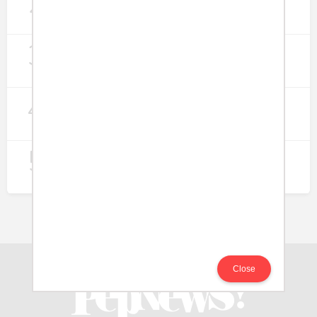
2
Lapangan Kerja
274
3
Digitalisasi Koperasi Merah Putih Buka
Peluang Ekonomi Baru di Desa
257
4
Rumah Subsidi dan Upaya Negara
Wujudkan Hunian Inklusif
240
5
Koperasi Merah Putih Didorong untuk
Perluas Distribusi Manfaat APBN
214
Close