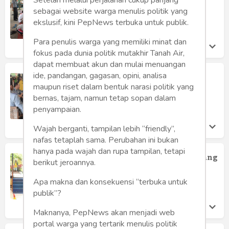
Humaniora
Malang Bersertifikat KKNI
sebagai website warga menulis politik yang
Lapas Kelas I Malang
ekslusif, kini PepNews terbuka untuk publik.
Sketsa
Jumat 17 Nov, 2023
Para penulis warga yang memiliki minat dan
Tekno
fokus pada dunia politik mutakhir Tanah Air,
dapat membuat akun dan mulai menuangan
Gaya
ide, pandangan, gagasan, opini, analisa
DWP Ikut Andil dalam Konsep Cafe
Baru Lapas Kelas I Malang
maupun riset dalam bentuk narasi politik yang
Wisata
bernas, tajam, namun tetap sopan dalam
Lapas Kelas I Malang
Sabtu 11 Nov, 2023
penyampaian.
Wanita
Wajah berganti, tampilan lebih “friendly”,
nafas tetaplah sama. Perubahan ini bukan
hanya pada wajah dan rupa tampilan, tetapi
New Pojok Kuliner Lapas Kelas I Malang
berikut jeroannya.
Dapat Support DWP
Lapas Kelas I Malang
Apa makna dan konsekuensi “terbuka untuk
Rabu 8 Nov, 2023
publik”?
Maknanya, PepNews akan menjadi web
portal warga yang tertarik menulis politik