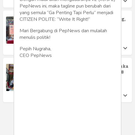
PepNews ini, maka tagline pun berubah dari
yang semula “Ga Penting Tapi Perlu” menjadi
Temu Rutin DWP Lapas Kelas I Malang,
CITIZEN POLITE: “Write It Right!”
Kenalan Anggota Baru
Mari Bergabung di PepNews dan mulailah
Lapas Kelas I Malang
menulis politik!
Sabtu 21 Oct, 2023
Pepih Nugraha,
CEO PepNews
SAE L'SIMA Lapas Kelas I Malang Dibuka
Ulang dengan Konsep Baru 1 2 3 2A 2B
Lapas Kelas I Malang
Rabu 18 Oct, 2023
LOAD MORE