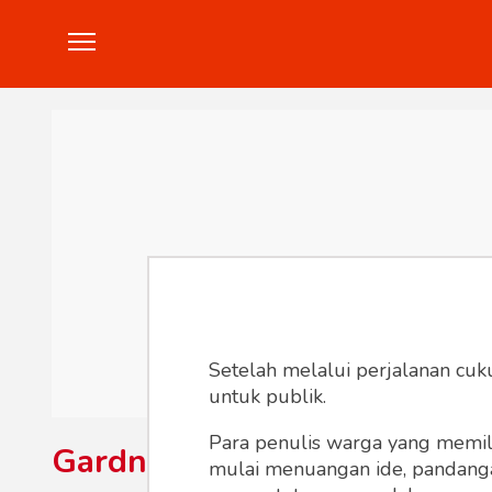
Politik
Konstitusi
Hankam
In
Setelah melalui perjalanan cuk
untuk publik.
Para penulis warga yang memili
Gardner
mulai menuangan ide, pandangan,