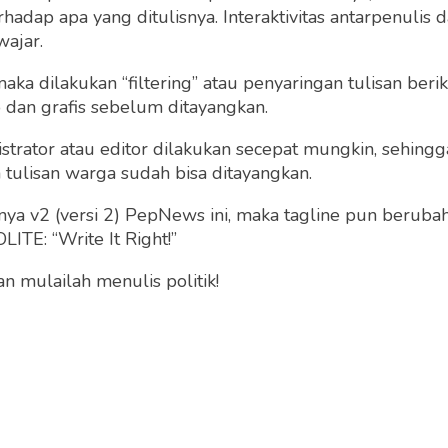
dap apa yang ditulisnya. Interaktivitas antarpenulis
wajar.
 maka dilakukan “filtering” atau penyaringan tulisan ber
o dan grafis sebelum ditayangkan.
strator atau editor dilakukan secepat mungkin, sehin
tulisan warga sudah bisa ditayangkan.
a v2 (versi 2) PepNews ini, maka tagline pun berubah
ITE: “Write It Right!”
 mulailah menulis politik!