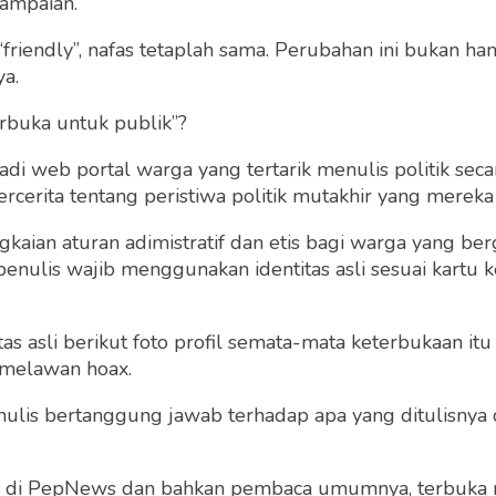
ampaian.
“friendly”, nafas tetaplah sama. Perubahan ini bukan h
ya.
rbuka untuk publik”?
 web portal warga yang tertarik menulis politik secar
cerita tentang peristiwa politik mutakhir yang mereka a
gkaian aturan adimistratif dan etis bagi warga yang b
penulis wajib menggunakan identitas asli sesuai kartu
 asli berikut foto profil semata-mata keterbukaan itu s
 melawan hoax.
 penulis bertanggung jawab terhadap apa yang ditulisny
ng di PepNews dan bahkan pembaca umumnya, terbuka