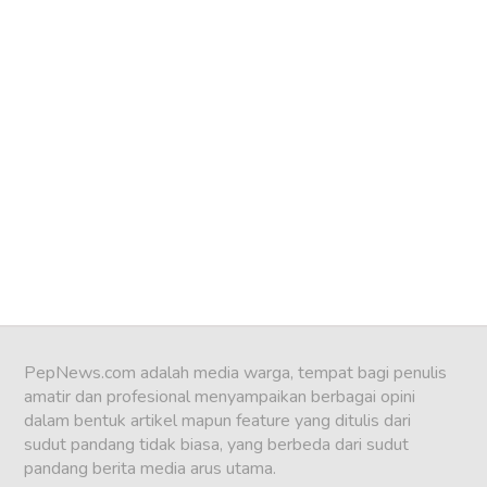
PepNews.com adalah media warga, tempat bagi penulis
amatir dan profesional menyampaikan berbagai opini
dalam bentuk artikel mapun feature yang ditulis dari
sudut pandang tidak biasa, yang berbeda dari sudut
pandang berita media arus utama.