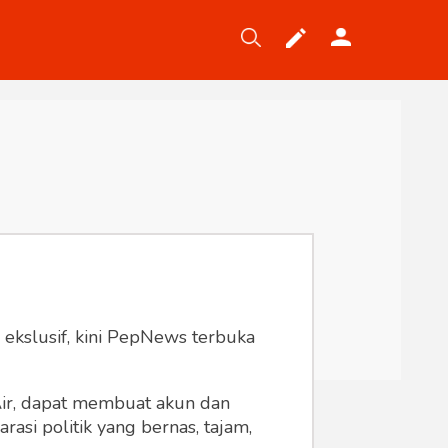
Tekno
Gaya
Wisata
Wanita
 ekslusif, kini PepNews terbuka
 Air, dapat membuat akun dan
asi politik yang bernas, tajam,