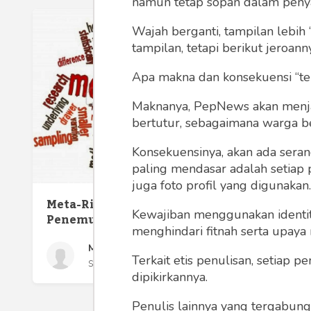
namun tetap sopan dalam peny
Wajah berganti, tampilan lebih 
tampilan, tetapi berikut jeroann
Apa makna dan konsekuensi “te
Maknanya, PepNews akan menjadi
bertutur, sebagaimana warga ber
Konsekuensinya, akan ada seran
paling mendasar adalah setiap 
juga foto profil yang digunakan.
Meta-Riset dan Kisah Lain
Kewajiban menggunakan identitas
Penemuan Ilmiah
menghindari fitnah serta upaya
Mohammad Imam Farisi
Terkait etis penulisan, setiap
Sabtu 22 Jan, 2022
dipikirkannya.
Penulis lainnya yang tergabu