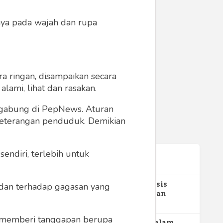
anya pada wajah dan rupa
a ringan, disampaikan secara
lami, lihat dan rasakan.
ergabung di PepNews. Aturan
 keterangan penduduk. Demikian
endiri, terlebih untuk
Terpopuler
1
Gerakan Sehat Berbasis
a dan terhadap gagasan yang
Pesantren: Pengabdian
Masyarakat Prodi Spesialis
352
Keperawatan Medikal Bedah
 memberi tanggapan berupa
UNIMUS di Pondok Pesantren