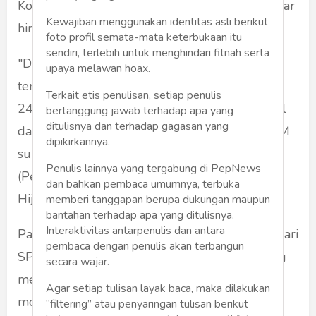
Korban diduga tergelincir akibat tumpahan solar
Kewajiban menggunakan identitas asli berikut
hingga membuat jalan licin.
foto profil semata-mata keterbukaan itu
sendiri, terlebih untuk menghindari fitnah serta
"Dari informasi yang dihimpun tumpahan solar
upaya melawan hoax.
tersebut berada tidak jauh dari SPBU
Terkait etis penulisan, setiap penulis
24.351137 Lembah Hijau yang diduga berasal
bertanggung jawab terhadap apa yang
ditulisnya dan terhadap gagasan yang
dari salah satu kendaraan modifikasi mafia BBM
dipikirkannya.
subsidi diduga usai melakukan pengisian
Penulis lainnya yang tergabung di PepNews
(Pengecoran ) di SPBU 24.351137 Lembah
dan bahkan pembaca umumnya, terbuka
Hijau.
memberi tanggapan berupa dukungan maupun
bantahan terhadap apa yang ditulisnya.
Interaktivitas antarpenulis dan antara
Pasalnya " tumpahan solar berada tidak jauh dari
pembaca dengan penulis akan terbangun
SPBU 24.351137 Lembah Hijau diduga sering
secara wajar.
membuka jalur pengecoran para mobil
Agar setiap tulisan layak baca, maka dilakukan
modifikasi pada pukul 6.30 wib pagi hingga
“filtering” atau penyaringan tulisan berikut