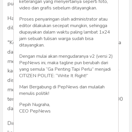
keterangan yang menyertainya seperti foto,
pukul 10.00 wib .
video dan grafis sebelum ditayangkan.
Hal tersebut di ungkapkan salah satu warga
Proses penyaringan oleh administrator atau
editor dilakukan secepat mungkin, sehingga
dilokasi kecelakaan kepada media .
diupayakan dalam waktu paling lambat 1x24
jam sebuah tulisan warga sudah bisa
"Kemungkinan tumpahan solar tersebut diduga
ditayangkan.
dari mobil - mobil modifikasi mas "yang sering
Dengan mulai akan mengudaranya v2 (versi 2)
melakukan pengisian di SPBU Lembah Hijau
PepNews ini, maka tagline pun berubah dari
yang semula “Ga Penting Tapi Perlu” menjadi
karena setiap pagi - pagi untuk pengisian solar
CITIZEN POLITE: “Write It Right!”
disitu ada beberapa kendaraan bulak - balik
Mari Bergabung di PepNews dan mulailah
melakukan pengisian tiap paginya yang sering
menulis politik!
terlihat rutin ada kendaraan jenis Coldiesel.L300
Pepih Nugraha,
dan Pajero hitam .ungkapnya kepada media
CEO PepNews
Dirinya pun jelaskan terkadang kendaraan