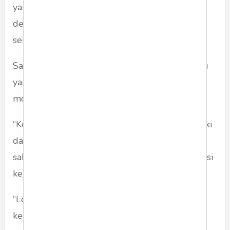
yang tergelincir akibat ceceran solar ditambah
dengan hujan yang lumayan deras di pagi itu
sehingga kondisi jalanpun semakin licin.
Satu diantaranya memakan korban seorang ibu
yang tergelincir dan masuk ke dalam kolong
mobil yang sedang melintas.
“Korban luka berat, sepertinya patah tulang kaki
dan saat itu juga langsung dibawa ke rumah
sakit,” kata seorang warga yang ditemui di lokasi
kejadian.
“Lokasi kejadian memang sering terjadi
kecelakaan, tapi sudah langsung disiram pasir