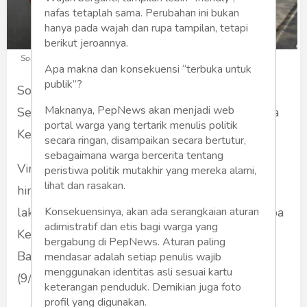
nafas tetaplah sama. Perubahan ini bukan
hanya pada wajah dan rupa tampilan, tetapi
berikut jeroannya.
Solar tumpah 5 motor tergelincir,
Apa makna dan konsekuensi “terbuka untuk
publik”?
Solar Tumpah 5 Pemotor Tergelincir , Warga
Maknanya, PepNews akan menjadi web
Sebut SPBU 24.351137 Lembah Hijau Diduga
portal warga yang tertarik menulis politik
Kerap Layani Mobil Pengecor
secara ringan, disampaikan secara bertutur,
sebagaimana warga bercerita tentang
Viral seorang pengendara jatuh tergeluncir
peristiwa politik mutakhir yang mereka alami,
lihat dan rasakan.
hingga masuk kolong mobil , dimana peristiwa
Konsekuensinya, akan ada serangkaian aturan
laka lantas tersebut terjadi di jalan Raden Imba
adimistratif dan etis bagi warga yang
Kesuma Ratu Sukadanaham ,Tanjung Karang
bergabung di PepNews. Aturan paling
Barat ,akibat tumpahan BBM jenis Solar .Senin
mendasar adalah setiap penulis wajib
menggunakan identitas asli sesuai kartu
(9/9/2024)
keterangan penduduk. Demikian juga foto
profil yang digunakan.