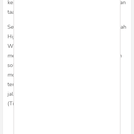
keselamatan diri dan orang lain. Tetap patuh dan
taati aturan berlalu lintas,” pungkasnya.
Sementara pengawas SPBU 24.351137 Lembah
Hijau saat di konfirmasi media melalui via
WhatsApp dirinya enggan berkomentar tidak
menjawab konfirmasi terkait dugaan tumpahan
solar tersebut diduga berasal dari kendaraan
modifikasi usai melakukan pengisian di SPBU
tersebut dan dugaan SPBU sering membuka
jalur pengecoran bagi kendaraan modifikasi .
(Tim)
politik
hankam