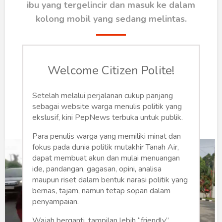
Humaniora
ibu yang tergelincir dan masuk ke dalam
kolong mobil yang sedang melintas.
Sketsa
Tekno
Rendi
Welcome Citizen Polite!
Gaya
Senin, 28 Oktober 2024 | 06:09 WIB
0
70
Wisata
Setelah melalui perjalanan cukup panjang
sebagai website warga menulis politik yang
Wanita
ekslusif, kini PepNews terbuka untuk publik.
Para penulis warga yang memiliki minat dan
fokus pada dunia politik mutakhir Tanah Air,
dapat membuat akun dan mulai menuangan
ide, pandangan, gagasan, opini, analisa
maupun riset dalam bentuk narasi politik yang
bernas, tajam, namun tetap sopan dalam
penyampaian.
Wajah berganti, tampilan lebih “friendly”,