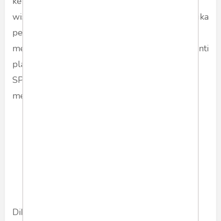
kendaraan mereka sandar parkir di atas depan
wisata lembah hijau menunggu SPBU membuka
pengisian BBM jenis solar ,kami juga sering
melihat kendaraan yang sering mengisi Menganti
plat nopol kendaraan mereka tidak jauh dari
SPBU tersebut.tutup Jaka pengendara sering
melakukan pengisian di SPBU tersebut.
Diketahui di lokasi kejadian terdapat 5 motor