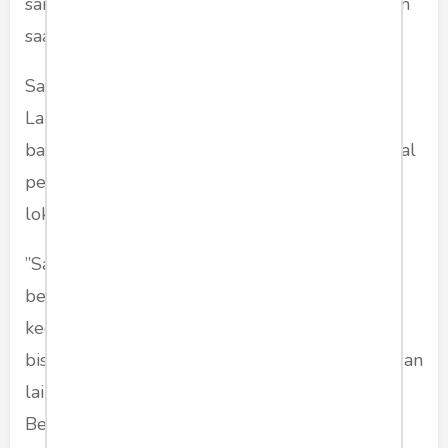
sama petugas dari Polresta,” ujarnya warga lain
saat dilokasi.
Saat dikonfirmasi, Kasatlantas Polresta Bandar
Lampung, Kompol Ridho Rafika mengatakan
bahwa anggotanya telah melakukan upaya awal
penanggulangan dengan menyiram pasir di
lokasi kejadian tersebut.
”Saya menghimbau pengendara agar lebih
berhati-hati dalam berkendara. Faktor
kecelakaan dapat disebabkan oleh banyak hal,
bisa karena kondisi cuaca, hujan, kondisi jalan dan
lain-lain.
Berkendaralah dengan memperhatikan