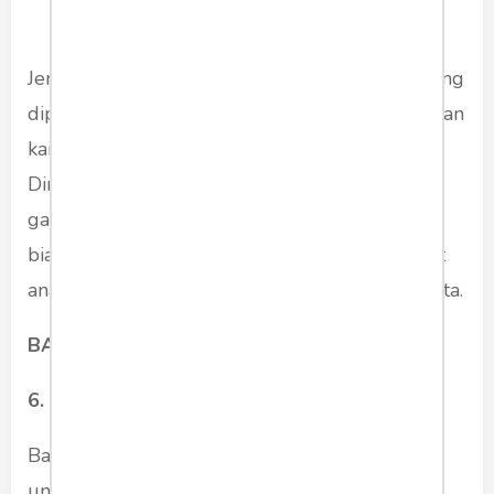
Jenis kain corduroy terbuat dari kapas tebal yang
dipelintir serta memiliki tekstur halus. Jadi Bahan
kain Corduroy ini berasal dari tali berumbai.
Dimana jika dilihat seperti saluran berbentuk
garis yang ada di sepanjang kainnya. Corduroy
biasanya dipakai untuk bahan pembuatan jaket
anak, sweater, celana panjang, dan blazer wanita.
BACA JUGA:
Mengenal bahan hyget
6. Twist Drill
Bahan twist drill ini adalah bahan yang cocok
untuk membuat jaket almamater. Jaket