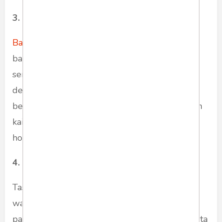
3. Baby Terry
Baby terry
merupakan salah satu kain yang
bagus serta adem untuk jaket dengan daya
serap air tinggi. Kain ini terbuat dari katun
dengan permukaannya yang lembut, agak
berbulu, tipis, dan memiliki lipatan serat. Bahan
kain ini sangat cocok untuk sweater, jaket, dan
hoodie untuk bayi.
4. Taslan
Taslan merupakan bahan kain yang sifatnya
waterproof dan tahan angin. Berbeda dengan
parasut, kain taslan lebih tebal, ringan, kuat serta