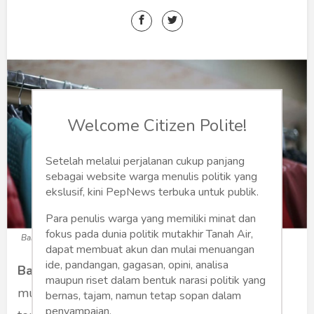
Humaniora
Sketsa
Tekno
Gaya
Welcome Citizen Polite!
Wisata
Setelah melalui perjalanan cukup panjang
Wanita
sebagai website warga menulis politik yang
ekslusif, kini PepNews terbuka untuk publik.
Para penulis warga yang memiliki minat dan
fokus pada dunia politik mutakhir Tanah Air,
Bahan Kain Untuk Jaket
dapat membuat akun dan mulai menuangan
ide, pandangan, gagasan, opini, analisa
Bahan kain untuk jaket
- Di negara empat
maupun riset dalam bentuk narasi politik yang
musim penggunaan jaket sangat penting,
bernas, tajam, namun tetap sopan dalam
penyampaian.