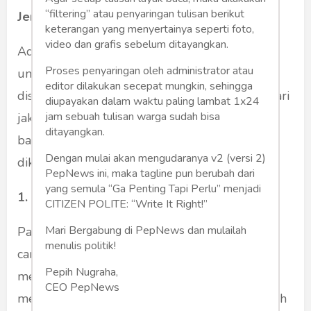
“filtering” atau penyaringan tulisan berikut
Jenis Kain untuk Bahan Jaket
keterangan yang menyertainya seperti foto,
video dan grafis sebelum ditayangkan.
Ada beberapa jenis kain yang biasa digunakan
Proses penyaringan oleh administrator atau
untuk membuat jaket. Jenis kain ini akan
editor dilakukan secepat mungkin, sehingga
disesuaikan dengan fungsi dan penggunaan dari
diupayakan dalam waktu paling lambat 1x24
jam sebuah tulisan warga sudah bisa
jaket tersebut. Berikut ini beberapa kain yang
ditayangkan.
bagus dan adem untuk jaket yang harus
Dengan mulai akan mengudaranya v2 (versi 2)
diketahui.
PepNews ini, maka tagline pun berubah dari
yang semula “Ga Penting Tapi Perlu” menjadi
1. Fleece
CITIZEN POLITE: “Write It Right!”
Mari Bergabung di PepNews dan mulailah
Pada umumnya
kain fleece
terbuat dari
menulis politik!
campuran wool dan cotton. Bahan kain ini
Pepih Nugraha,
memiliki tekstur lembut, berbulu halus,
CEO PepNews
menyerap air serta dapat menahan panas tubuh