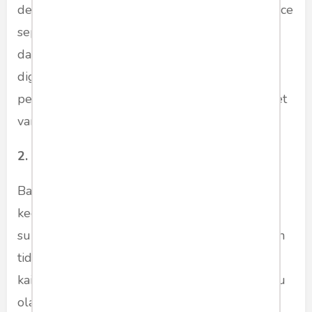
dengan baik. Terdapat beberapa jenis kain fleece
seperti cotton fleece, CVC fleece, polar fleece,
dan polyester fleece. Jenis kain ini banyak
digunakan oleh
konveksi jaket custom
untuk
pembuatan jaket sweater, jaket anak-anak, jaket
varsity.
2. Parasut
Bahan kain parasut ini terbilang cenderung
kedap air dan sangat tipis. Hal ini membuatnya
sulit untuk menyerap keringat dengan baik dan
tidak cocok digunakan ketika cuaca panas. Jenis
kain biasanya digunakan untuk jaket motor atau
olahraga, jaket varsity, serta hoodie.