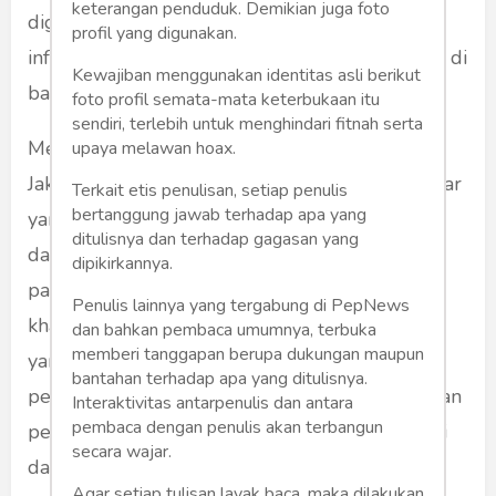
keterangan penduduk. Demikian juga foto
digunakan untuk kegiatan outdoor. Untuk
profil yang digunakan.
informasi lebih jelasnya, perhatikan penjelasan di
Kewajiban menggunakan identitas asli berikut
bawah ini.
foto profil semata-mata keterbukaan itu
sendiri, terlebih untuk menghindari fitnah serta
Mengenal Bahan Kain untuk Jaket
upaya melawan hoax.
Jaket merupakan salah satu jenis pakaian terluar
Terkait etis penulisan, setiap penulis
bertanggung jawab terhadap apa yang
yang berfungsi untuk menghangatkan tubuh
ditulisnya dan terhadap gagasan yang
dari cuaca yang ekstrim, baik dingin maupun
dipikirkannya.
panas. Pakaian tebal ini memiliki karakteristik
Penulis lainnya yang tergabung di PepNews
khas yang berbeda dari jenis fashion lain. Kain
dan bahkan pembaca umumnya, terbuka
memberi tanggapan berupa dukungan maupun
yang bagus dan adem untuk jaket juga sangat
bantahan terhadap apa yang ditulisnya.
penting untuk diperhatikan. Hal ini karena bahan
Interaktivitas antarpenulis dan antara
pembaca dengan penulis akan terbangun
pembuatan jaket ini disesuaikan dengan fungsi
secara wajar.
dan penggunaannya.
Agar setiap tulisan layak baca, maka dilakukan