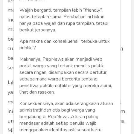
terutama pada musim dingin atau winter yang
membutuhkan pakaian tebal. Begitu pula di
Wajah berganti, tampilan lebih “friendly”,
nafas tetaplah sama. Perubahan ini bukan
Indonesia, memasuki musim penghujan jaket
hanya pada wajah dan rupa tampilan, tetapi
mulai banyak dipakai. Selain stylish, jaket juga
berikut jeroannya.
berfungsi untuk menghangatkan tubuh dari
Apa makna dan konsekuensi “terbuka untuk
publik”?
cuaca dingin. Oleh karena itu, memilih kain yang
bagus dan adem untuk jaket tidak boleh
Maknanya, PepNews akan menjadi web
portal warga yang tertarik menulis politik
sembarangan.
secara ringan, disampaikan secara bertutur,
sebagaimana warga bercerita tentang
Jaket kini sudah mulai dibuat dengan desain
peristiwa politik mutakhir yang mereka alami,
yang menarik dan fashionable tanpa
lihat dan rasakan.
menghilangkan fungsi utamanya. Pakaian tebal
Konsekuensinya, akan ada serangkaian aturan
adimistratif dan etis bagi warga yang
ini memiliki beberapa jenis bahan yang beragam
bergabung di PepNews. Aturan paling
untuk disesuaikan dengan kebutuhan pengguna.
mendasar adalah setiap penulis wajib
menggunakan identitas asli sesuai kartu
Misalnya jaket berbahan parasut lebih cocok