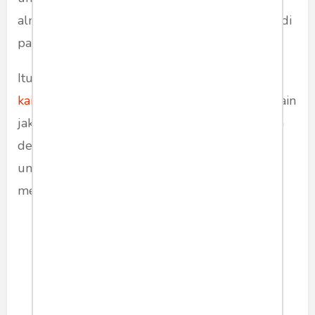
almamater ini bentuknya seperti jas dan biasa di
pakai untuk kampus.
Itulah ulasan mengenai beberapa jenis
bahan
kain untuk jaket
yang harus diketahui. Bahan kain
jaket ini cukup beragam dan dapat disesuaikan
dengan penggunaan dan fungsinya. Pastikan
untuk memilih kain yang tepat sebelum
membeli jaket agar tidak salah pakai.
gaya
garment
textile
Share article: