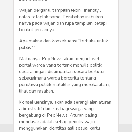
Humaniora
Wajah berganti, tampilan lebih “friendly”,
Sketsa
nafas tetaplah sama. Perubahan ini bukan
hanya pada wajah dan rupa tampilan, tetapi
Tekno
berikut jeroannya.
Apa makna dan konsekuensi “terbuka untuk
Gaya
publik”?
Wisata
Maknanya, PepNews akan menjadi web
portal warga yang tertarik menulis politik
Wanita
secara ringan, disampaikan secara bertutur,
sebagaimana warga bercerita tentang
peristiwa politik mutakhir yang mereka alami,
lihat dan rasakan.
Konsekuensinya, akan ada serangkaian aturan
adimistratif dan etis bagi warga yang
bergabung di PepNews. Aturan paling
mendasar adalah setiap penulis wajib
menggunakan identitas asli sesuai kartu