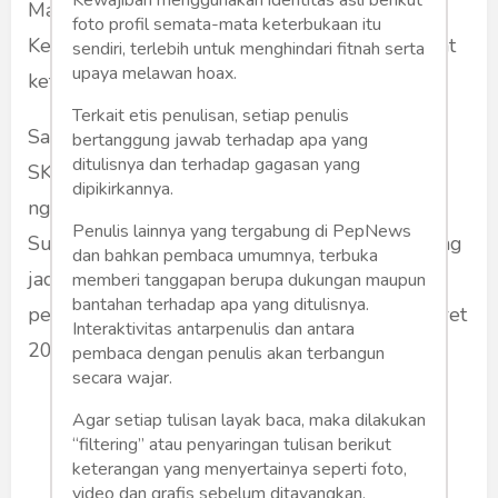
Malem Jumat (23/3/2022), mantan Menteri
foto profil semata-mata keterbukaan itu
Kelautan dan Perikanan Susi Pudjiastuti berniat
sendiri, terlebih untuk menghindari fitnah serta
upaya melawan hoax.
ketemu dan ngobrol bareng Emha.
Terkait etis penulisan, setiap penulis
Saya dan Tira (istri) ikut rombongan Pak Ishadi
bertanggung jawab terhadap apa yang
ditulisnya dan terhadap gagasan yang
SK pendiri Trans TV yang juga berniat sama,
dipikirkannya.
ngobrol dengan Cak Nun. Akhirnya kami, Bu
Penulis lainnya yang tergabung di PepNews
Susi, Pak Ishadi dan rombongan pun bergabung
dan bahkan pembaca umumnya, terbuka
jadi penonton teater Cak Nun, yang bersiap
memberi tanggapan berupa dukungan maupun
bantahan terhadap apa yang ditulisnya.
pentas di panggung TBY mulai 25 dan 26 Maret
Interaktivitas antarpenulis dan antara
2022 ini.
pembaca dengan penulis akan terbangun
secara wajar.
Agar setiap tulisan layak baca, maka dilakukan
“filtering” atau penyaringan tulisan berikut
keterangan yang menyertainya seperti foto,
video dan grafis sebelum ditayangkan.