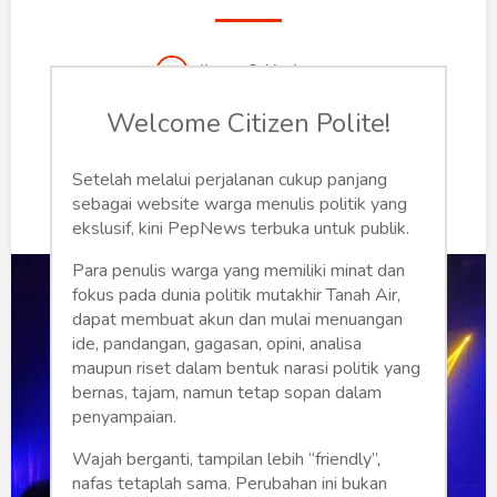
Humaniora
Sketsa
Jimmy S. Harianto
Tekno
Jumat, 25 Maret 2022 | 19:12 WIB
Welcome Citizen Polite!
0
288
Gaya
Setelah melalui perjalanan cukup panjang
sebagai website warga menulis politik yang
Wisata
ekslusif, kini PepNews terbuka untuk publik.
Wanita
Para penulis warga yang memiliki minat dan
fokus pada dunia politik mutakhir Tanah Air,
dapat membuat akun dan mulai menuangan
ide, pandangan, gagasan, opini, analisa
maupun riset dalam bentuk narasi politik yang
bernas, tajam, namun tetap sopan dalam
penyampaian.
Wajah berganti, tampilan lebih “friendly”,
nafas tetaplah sama. Perubahan ini bukan