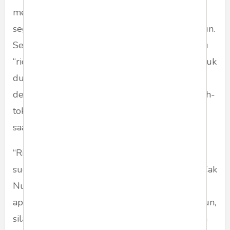
menggambarkan sikap ‘ridho’ menghadapi
segala situasi di Indonesia saat ini,” kata Cak Nun.
Seperti juga sikap Cak Nun kini, yang mengaku
“ridho” mau diapain pun oleh siapapun, termasuk
dunia medsos yang seolah “mengadu” dia
dengan berbagai pihak, termasuk dengan tokoh-
tokoh politik yang memimpin negeri Indonesia
saat ini.
“Ridho itu memang kata kuncinya, kalau kita
sudah tidak bisa berbuat apa-apa lagi…,” kata Cak
Nun. Wis, pokoke sak karepmu. Mau berbuat
apa. “Bahkan aku mau dibunuh, atau diapain pun,
silakan,” kata Cak Nun, yang sebenarnya geram