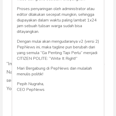
Proses penyaringan oleh administrator atau
editor dilakukan secepat mungkin, sehingga
diupayakan dalam waktu paling lambat 1x24
jam sebuah tulisan warga sudah bisa
ditayangkan.
Dengan mulai akan mengudaranya v2 (versi 2)
PepNews ini, maka tagline pun berubah dari
yang semula “Ga Penting Tapi Perlu” menjadi
CITIZEN POLITE: “Write It Right!”
“Ini sekadar Reriungan saja…,” kata Emha Ainun
Mari Bergabung di PepNews dan mulailah
Nadjib, 69, yang ketika muda dikenal sebagai
menulis politik!
seniman dan juga ustadz ‘mbeling’ dari
Pepih Nugraha,
Yogyakarta.
CEO PepNews
Sekitar setengah jam lebih
Cak Nun menerima kami