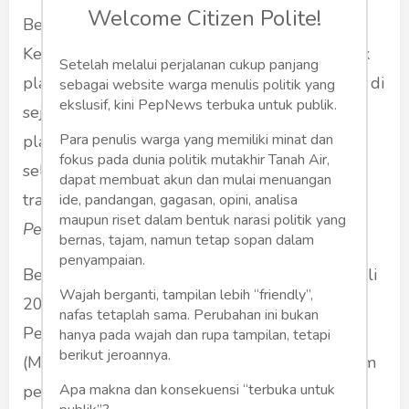
Welcome Citizen Polite!
Belakangan ini, media massa cetak/elektronik
Kembali diramaikan oleh berita tentang praktik
Setelah melalui perjalanan cukup panjang
plagiarisme di kalangan perguruan tinggi (PT) di
sebagai website warga menulis politik yang
ekslusif, kini PepNews terbuka untuk publik.
sejumlah kota besar di Indonesia. Fenomena
Para penulis warga yang memiliki minat dan
plagiarisme ini menghentak dunia PT yang
fokus pada dunia politik mutakhir Tanah Air,
selama ini selalu dinisbatkan sebagai penjaga
dapat membuat akun dan mulai menuangan
tradisi dan marwah akademik. “
Benteng
ide, pandangan, gagasan, opini, analisa
maupun riset dalam bentuk narasi politik yang
Pencegahan Plagiarisme"
.
bernas, tajam, namun tetap sopan dalam
penyampaian.
Berita tentang plagiarisme muncul pertama kali
Wajah berganti, tampilan lebih “friendly”,
2010 di sebuah PTS di Bogor, dan Yogyakarta.
nafas tetaplah sama. Perubahan ini bukan
Peristiwa ini membuat Majelis Guru Besar
hanya pada wajah dan rupa tampilan, tetapi
berikut jeroannya.
(MGB) dan Dewan Guru Besar (DGB) dari enam
Apa makna dan konsekuensi “terbuka untuk
perguruan tinggi Badan Hukum Milik Negara