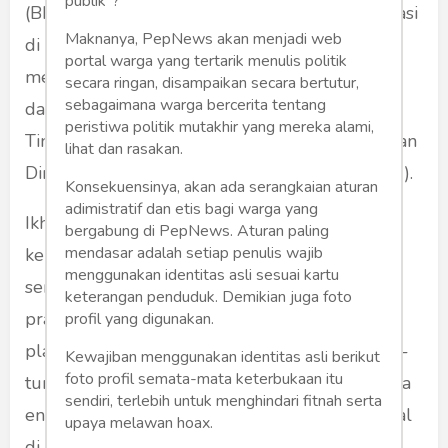
publik”?
(BHMN) turun tangan dan melakukan koordinasi
Maknanya, PepNews akan menjadi web
di kampus UGM. Kemendiknas pun akhirnya
portal warga yang tertarik menulis politik
mengeluarkan peraturan tentang Pencegahan
secara ringan, disampaikan secara bertutur,
sebagaimana warga bercerita tentang
dan Penanggulangan Plagiat di Perguruan
peristiwa politik mutakhir yang mereka alami,
Tinggi (2010). Disusul kemudian dengan edaran
lihat dan rasakan.
Dirjen Dikti tentang validasi karya ilmiah (2011).
Konsekuensinya, akan ada serangkaian aturan
adimistratif dan etis bagi warga yang
Ikhtiar yuridis-formal dengan sanksi tegas
bergabung di PepNews. Aturan paling
mendasar adalah setiap penulis wajib
kepada setiap pelanggarnya, tidak dengan
menggunakan identitas asli sesuai kartu
sendirinya mengurangi atau menghentikan
keterangan penduduk. Demikian juga foto
praktik plagiarisme. Tragedi demi tragedi
profil yang digunakan.
plagiarisme masih saja terjadi. Secara berturut-
Kewajiban menggunakan identitas asli berikut
foto profil semata-mata keterbukaan itu
turut, sejak 2014 hingga saat ini, setidaknya ada
sendiri, terlebih untuk menghindari fitnah serta
enam berita plagiarism di sejumlah PT terkenal
upaya melawan hoax.
di Bandung, Jakarta, Aceh, Malang, Yogyakarta,