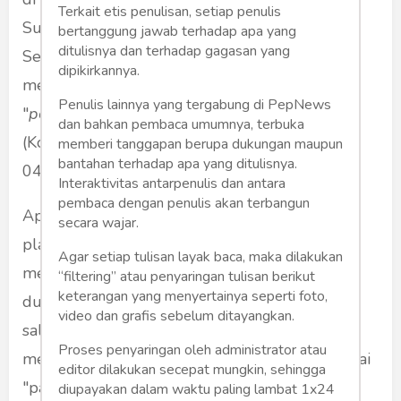
Terkait etis penulisan, setiap penulis
Surabaya, Solo, Bogor, Kendari, Banda Aceh,
bertanggung jawab terhadap apa yang
ditulisnya dan terhadap gagasan yang
Semarang, dan Medan. Bahkan di antaranya
dipikirkannya.
melibatkan Rektor dengan dugaan
Penulis lainnya yang tergabung di PepNews
"
persekongkolan akademisi dan politikus"
dan bahkan pembaca umumnya, terbuka
(Kompas.com, 02/10/2017; Tempo.co,
memberi tanggapan berupa dukungan maupun
bantahan terhadap apa yang ditulisnya.
04/02/2021).
Interaktivitas antarpenulis dan antara
pembaca dengan penulis akan terbangun
Apapun penyelesaian akhir kasus-kasus
secara wajar.
plagiarisme tersebut, hal ini merupakan
Agar setiap tulisan layak baca, maka dilakukan
mendung kelabu, tragedi yang menyelimuti
“filtering” atau penyaringan tulisan berikut
keterangan yang menyertainya seperti foto,
dunia akademik dan intelektualitas kita. Tak
video dan grafis sebelum ditayangkan.
salah, jika Damanik (Kompas.com, 19/02/2010)
Proses penyaringan oleh administrator atau
menyebut plagiarisme sudah mewabah sebagai
editor dilakukan secepat mungkin, sehingga
"pandemi" yang tidak hanya terjadi di PT di
diupayakan dalam waktu paling lambat 1x24