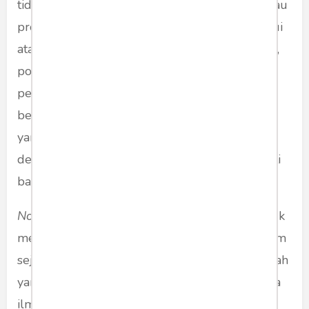
tidak, dalam pengertian personal, akademik atau
profesional. "
Knowing
" atau proses mengetahui
atau meneliti terkait dengan apakah perspektif,
point of view, teori, metode/model/paradigma
penelitian yang digunakan berbeda, baru, atau
belum pernah digunakan. "
Known
" atau objek
yang diteliti (formal atau material) terkait
dengan apakah masalah yang dikaji atau diteliti
baru atau belum pernah diteliti.
Novelty/originality
tidak melarang penulis untuk
merujuk karya-karya ilmiah sebelumnya. Dalam
sejarah keilmuan, tidak ada satupun karya ilmiah
yang tidak merujuk atau mengutip karya-karya
ilmiah sebelumnya. Bahkan, merujuk atau