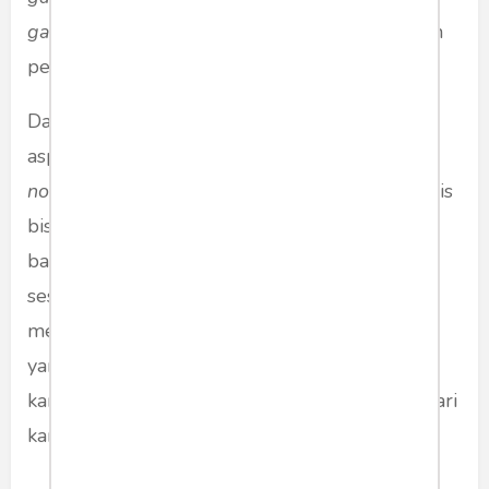
gap
) sebelum menetapkan fokus atau masalah
penelitian melalui penelusuran referensi.
Dalam kaitan ini, sitasi merupakan salah satu
aspek penting terkait dengan plagiarisme dan
novelty/originality.
Melalui sitasi seorang penulis
bisa menemukan rumpang utuk diisi temuan
baru. Sebuah ilmu tidak berkembang dari
sesuatu yang sama sekali tidak ada atau baru,
melainkan dibangun dari dan atas dasar ilmu
yang sudah ada. Karenanya, tidak ada satupun
karya ilmiah yang sama sekali baru, terlepas dari
karya-karya ilmiah sebelumnya.