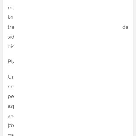
mengutip merupakan sebuah "kewajiban,
keniscayaan" untuk menjaga kesinambungan
tradisi keilmuan, dan untuk menunjukkan kepada
sidang pembaca ada/tidaknya "
state of the art"
disiplin ilmu dari setiap karya ilmiah yg ditulis.
Plagiarisme dan Model Sitasi
Untuk memperoleh ketiga aspek
novelty/originality
, sangat penting bagi setiap
penulis untuk melakukan kajian intensif atas
aspek
knower, knowing, d
an
known
melalui
analisis kesenjangan (
gap
) yang ada pada teori
(
theory gap
), hasil-hasil penelitian (
research
gap),
dan fenomena di lapangan (
phenomena