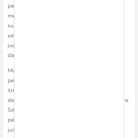
perspektif,
point of view
, teori,
metode/model/paradigma yang memiliki
substansi jawaban, penjelasan atau deskripsi
yang sama atas pertanyaan atau masalah yang
juga sama, tanpa ada perbedaan sama sekali
dalam derajat/kualitas substansinya.
Model sitasi ini hanya memperlihatkan
pertumbuhan eksponensial dari karya-karya
ilmiah yang dikutip, tetapi dengan
derajat/kualitas substansi yang sama atau setara.
Sitasi flat ini juga lazim digunakan dalam
pengembangan ilmu model verifikasi dan
justifikasi Bacon.