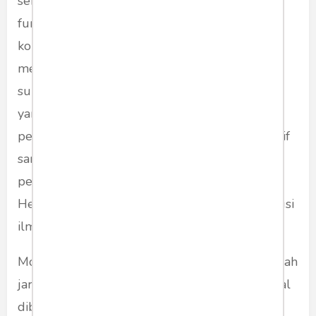
sebuah jaringan sitasi yang secara struktural-
fungsional dibangun oleh penulis secara
konsensual dari perspektif,
point of view,
teori,
metode/model/paradigma yang memiliki
substansi jawaban, penjelasan atau deskripsi
yang berbeda, bahkan bertentangan atas
pertanyaan atau masalah yang secara substantif
sama. Sitasi cyclical ini lazim digunakan dalam
pengembangan ilmu model dialektika-kritis
Hegel dan Marx, falsifikasi Popper, atau revolusi
ilmu Kuhn.
Model
flat
. Sitasi model ini menghasilkan sebuah
jaringan sitasi yang secara struktural-fungsional
dibangun oleh penulis secara konsensual dari