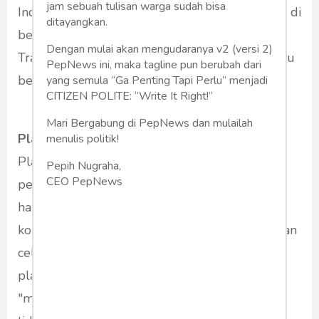
jam sebuah tulisan warga sudah bisa
Indonesia, tetapi juga di PT besar dan tersohor di
ditayangkan.
berbagai negara seperti Amerika dan Inggris.
Dengan mulai akan mengudaranya v2 (versi 2)
Tragisnya, di antara para plagiatnya adalah guru
PepNews ini, maka tagline pun berubah dari
besar (profesor).
yang semula “Ga Penting Tapi Perlu” menjadi
CITIZEN POLITE: “Write It Right!”
Mari Bergabung di PepNews dan mulailah
Plagiarisme dan Kebaruan
menulis politik!
Plagiarisme, kata Riyanto merupakan “tindakan
Pepih Nugraha,
CEO PepNews
pencurian kreativitas intelektual, mencuri hak-
hak kebebasan orang lain, dan memiliki
konsekuensi etis-deontologis sebagai perbuatan
cela" (Kompas.com, 24/02/2010). Self-
plagiarisme kata pengamat politik Gerung
"membuat ilmu pengetahuan tidak tumbuh,