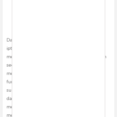
Dalam konteks kebaruan dan pengembangan
iptek, sitasi tidak hanya dimaknai sebatas
mengutip atau merujuk karya ilmiah orang lain
secara beretika. Sitasi dalam karya ilmiah
merupakan sebuah jaringan struktural-
fungsional dari beragam argumen teoretik-
substantif yang dibangun secara konsensual
dalam pemikiran penulis dengan tujuan untuk
menerima (
recieve
), mengukuhkan (
confirm
),
memverifikasi (
verify
) dan/atau