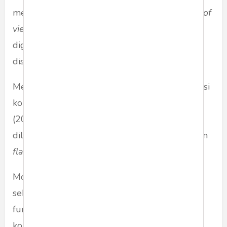
menolak/membantah (
refute
) perspektif,
point of
view,
teori, metode/model/paradigma yang
digunakan penulis di dalam karya ilmiah yang
disitasi.
Menggunakan model struktur temporal formasi
konsensus akademik dari Shwed & Bearman
(2010), ada tiga model formasi sitasi yang bisa
dilakukan oleh penulis, yaitu
spiral, cyclical
, dan
flat
.
Model
spiral
. Sitasi model ini menghasilkan
sebuah jaringan sitasi yang secara struktural-
fungsional dibangun oleh penulis secara
konsensual dari perspektif,
point of view,
teori,