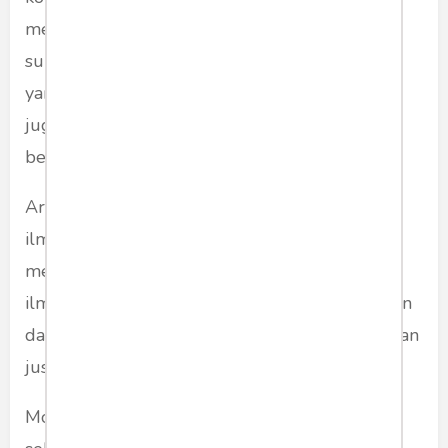
metode/model/paradigma yang memiliki
substansi jawaban, penjelasan atau deskripsi
yang sama atas pertanyaan atau masalah yang
juga sama, tetapi derajat/kualitas substansinya
berbeda dan berjenjang.
Artinya, derajat/kualitas substansi suatu karya
ilmiah yang dikutip lebih baik, lebih tinggi atau
merupakan hasil revisi/perbaikan dari karya
ilmiah yang lain. Sitasi
spiral
ini lazim digunakan
dalam pengembangan ilmu model verifikasi dan
justifikasi Bacon.
Model
cyclical
. Sitasi model ini menghasilkan