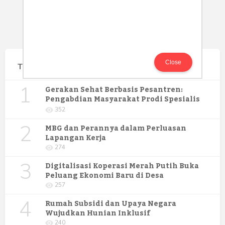
Close
Terpopuler
1
Gerakan Sehat Berbasis Pesantren:
Pengabdian Masyarakat Prodi Spesialis
Keperawatan Medikal Bedah UNIMUS di
352
Pondok Pesantren Putra UNIMUS
2
Semarang
MBG dan Perannya dalam Perluasan
Lapangan Kerja
274
3
Digitalisasi Koperasi Merah Putih Buka
Peluang Ekonomi Baru di Desa
257
4
Rumah Subsidi dan Upaya Negara
Wujudkan Hunian Inklusif
240