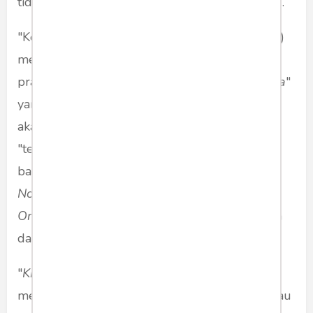
tidak berkembang" (Kompas.com, 24/02/2010).
"Kebaruan" (
novelty
) atau keaselian (
originality
)
merupakan salah satu kata kunci mengapa
praktik plagiarisme merupakan "
forbidden area
"
yang tidak boleh dilanggar oleh setiap insan
akademik. Kebaruan terkait dengan adanya
"temuan baru" yang memiliki kontribusi baik
bagi keilmuan maupun bagi kehidupan.
Novelty/originality
dalam makna "
Novum
Organum
" Francis Bacon (1629) bisa diperoleh
dari tiga aspek, knower, knowing, dan known.
"
Knower
" atau subjek yang mengetahui atau
meneliti terkait dengan apakah subjek baru atau