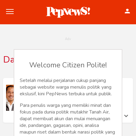
Dannypomanto
Welcome Citizen Polite!
Politik
Konstitusi
Setelah melalui perjalanan cukup panjang
Nasihat tentang Pilkada di Media
sebagai website warga menulis politik yang
Sosial
Hankam
ekslusif, kini PepNews terbuka untuk publik.
Muh Rusdy
Senin 9 Nov, 2020
Para penulis warga yang memiliki minat dan
Internasional
fokus pada dunia politik mutakhir Tanah Air,
dapat membuat akun dan mulai menuangan
Bisnis
ide, pandangan, gagasan, opini, analisa
maupun riset dalam bentuk narasi politik yang