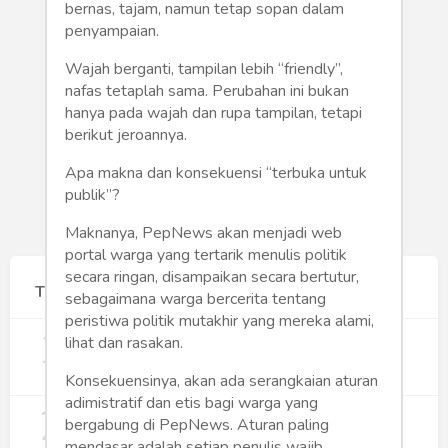
Humaniora
bernas, tajam, namun tetap sopan dalam
penyampaian.
Sketsa
Wajah berganti, tampilan lebih “friendly”,
nafas tetaplah sama. Perubahan ini bukan
Tekno
hanya pada wajah dan rupa tampilan, tetapi
berikut jeroannya.
Gaya
Apa makna dan konsekuensi “terbuka untuk
Wisata
publik”?
Maknanya, PepNews akan menjadi web
Wanita
portal warga yang tertarik menulis politik
secara ringan, disampaikan secara bertutur,
Terpopuler
sebagaimana warga bercerita tentang
peristiwa politik mutakhir yang mereka alami,
1
Gerakan Sehat Berbasis Pesantren:
lihat dan rasakan.
Pengabdian Masyarakat Prodi Spesialis
Keperawatan Medikal Bedah UNIMUS di
352
Konsekuensinya, akan ada serangkaian aturan
Pondok Pesantren Putra UNIMUS
adimistratif dan etis bagi warga yang
2
Semarang
MBG dan Perannya dalam Perluasan
bergabung di PepNews. Aturan paling
Lapangan Kerja
mendasar adalah setiap penulis wajib