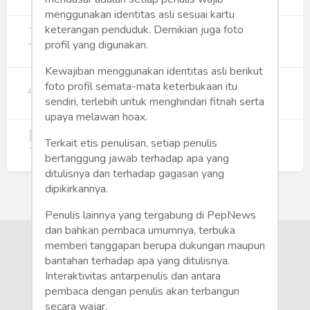
274
menggunakan identitas asli sesuai kartu
3
Digitalisasi Koperasi Merah Putih Buka
keterangan penduduk. Demikian juga foto
Peluang Ekonomi Baru di Desa
profil yang digunakan.
257
Kewajiban menggunakan identitas asli berikut
4
Rumah Subsidi dan Upaya Negara
foto profil semata-mata keterbukaan itu
Wujudkan Hunian Inklusif
sendiri, terlebih untuk menghindari fitnah serta
240
upaya melawan hoax.
5
Koperasi Merah Putih Didorong untuk
Terkait etis penulisan, setiap penulis
Perluas Distribusi Manfaat APBN
bertanggung jawab terhadap apa yang
214
ditulisnya dan terhadap gagasan yang
dipikirkannya.
Penulis lainnya yang tergabung di PepNews
dan bahkan pembaca umumnya, terbuka
memberi tanggapan berupa dukungan maupun
bantahan terhadap apa yang ditulisnya.
Interaktivitas antarpenulis dan antara
pembaca dengan penulis akan terbangun
secara wajar.