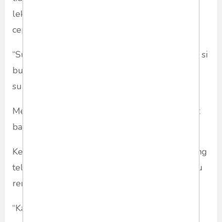
lekat-lekat. Ia merasa waktu berjalan begitu
cepat.
“Sudah pulas.” kata sang istri sambil menunjuk si
bungsu, dan memberi isyarat mata pada
suaminya.
Mereka melangkah ke kamar. Seperti saat-saat
baru menikah.
Keduanya rebah di ranjang di dalam kamar yang
telah terkunci dan tertutup rapat. Dihiasi lampu
remang-remang mereka bercakap-cakap.
“Kamu capek?”