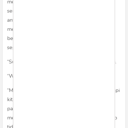
mengomentari orang-orang yang memborong
sembako yang diberitakan di televisi sebagai
antisipasi bila wabah penyakit semakin
memburuk di kemudian hari. “Ketika benar-
benar terjadi, orang-orang sebenarnya tak
sepanik itu.” ia melanjutkan komentarnya.
“Sudahlah, habiskan kopimu.” sambungnya lagi.
“Well, apa yang harus kita lakukan malam ini?”
“Matikan tivinya, putar musik atau radio saja. Tapi
kita temani si bungsu tidur lebih dulu. Besuk
pagi dia mulai ujian sekolah.” Sang suami
mengiyakan dan menunggui si bungsu terlelap
tidurnya. Dipandanginya wajah polos anak itu