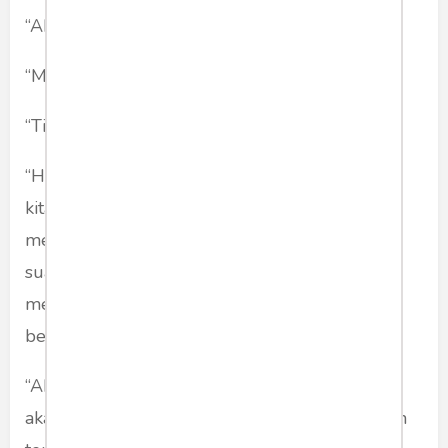
“Aku realistis saja.”
“Maksudmu?”
“Tidak ada yang salah dengan menikah lagi.”
“Hmm… kamu tak beda jauh dengan tetangga
kita yang menikah lagi setelah suaminya
meninggal belum genap empat bulan.” sang
suami menanggapi dengan senyum tipis tanpa
menduga jawaban istrinya yang seperti tanpa
beban.
“Aku gak bisa memastikan keputusan apa yang
akan aku ambil terhadap peristiwa yang belum