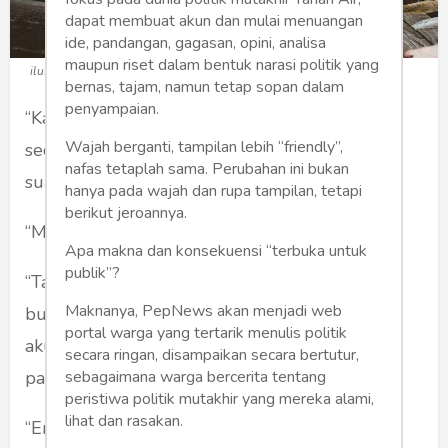
dapat membuat akun dan mulai menuangan
ide, pandangan, gagasan, opini, analisa
maupun riset dalam bentuk narasi politik yang
ilustrasi: pixabay.com
bernas, tajam, namun tetap sopan dalam
penyampaian.
“Kalau bulan ini aku mati, apakah kamu akan
Wajah berganti, tampilan lebih “friendly”,
secepatnya mencari penggantiku?” seorang
nafas tetaplah sama. Perubahan ini bukan
suami bertanya pada istrinya.
hanya pada wajah dan rupa tampilan, tetapi
berikut jeroannya.
“Mengapa tetiba kamu menanyakan hal itu?”
Apa makna dan konsekuensi “terbuka untuk
publik”?
“Tak perlu alasan besar untuk menanyakannya
Maknanya, PepNews akan menjadi web
bukan? Kita tahu semua orang akan mati, dan
portal warga yang tertarik menulis politik
aku merasa saat ini perlu menanyakannya
secara ringan, disampaikan secara bertutur,
padamu.”
sebagaimana warga bercerita tentang
peristiwa politik mutakhir yang mereka alami,
lihat dan rasakan.
“Entahlah.”