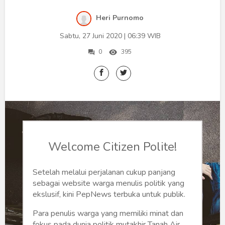
Humaniora
Heri Purnomo
Sketsa
Sabtu, 27 Juni 2020 | 06:39 WIB
Tekno
0
395
Gaya
Wisata
Wanita
Welcome Citizen Polite!
Setelah melalui perjalanan cukup panjang
sebagai website warga menulis politik yang
ekslusif, kini PepNews terbuka untuk publik.
Para penulis warga yang memiliki minat dan
fokus pada dunia politik mutakhir Tanah Air,