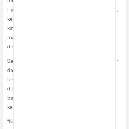
terjadi. Bisa jadi akan menikah, bisa juga tidak.
Paling tidak aku perlu waktu untuk mengambil
keputusan yang terbaik. Dan tak perlu aku
katakan sekarang.” jawab istrinya sembari
mendekatkan secangkir kopi yang sudah mulai
dingin di hadapan suaminya.
Sementara semua chanel televisi sepanjang hari
dan malam tak bosan berlomba menyiarkan
berita tentang virus COVID-19. Banyak orang
dilanda kepanikan dan menyebarkan berita-
berita yang sering dibumbui hoax karena
ketakutan akan mati.
“Kita tak perlu seperti itu.” sambung istri