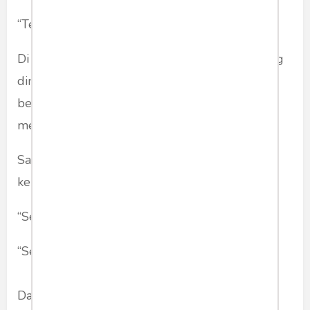
“Tentu saja.”
Di atas kasur yang empuk dan suhu udara yang
dingin, perlahan kedua tangan mereka saling
bertautan. Kepala dan tubuh mereka pun
menyusul bersentuhan.
Satu jam kemudian sang suami mengecup
kening istrinya.
“Selamat malam, istriku.”
“Selamat malam, suamiku.”
Dan mereka pun terkulai lemas, seolah tak