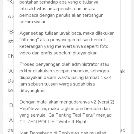
“Kamu serius?”
bantahan terhadap apa yang ditulisnya.
Interaktivitas antarpenulis dan antara
pembaca dengan penulis akan terbangun
Aku mengangguk.
secara wajar.
“Bagaimana kalau aku yang mati lebih dulu?”
Agar setiap tulisan layak baca, maka dilakukan
“filtering” atau penyaringan tulisan berikut
istrinya balik bertanya.
keterangan yang menyertainya seperti foto,
video dan grafis sebelum ditayangkan.
Ehm…
Proses penyaringan oleh administrator atau
“Aku akan melanjutkan membesarkan anak-anak.
editor dilakukan secepat mungkin, sehingga
diupayakan dalam waktu paling lambat 1x24
Dan mengunjungi kuburanmu setiap kali ada
jam sebuah tulisan warga sudah bisa
kesempatan.”
ditayangkan.
Dengan mulai akan mengudaranya v2 (versi 2)
“Dan kamu akan secepatnya menikah lagi?”
PepNews ini, maka tagline pun berubah dari
yang semula “Ga Penting Tapi Perlu” menjadi
“Aku tidak tahu. Dulu aku sempat berpikir
CITIZEN POLITE: “Write It Right!”
demikian. Tetapi semakin hari aku mengganggap
Mari Bergabung di PepNews dan mulailah