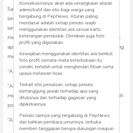
Konsekuensinya, akan ada serangkaian aturan
Sang istri sejenak terdiam. Ia sibuk menyedu
adimistratif dan etis bagi warga yang
bergabung di PepNews. Aturan paling
secangkir kopi robusta Lampung dengan
mendasar adalah setiap penulis wajib
setengah sendok teh gula pasir. Sang suami
menggunakan identitas asli sesuai kartu
keterangan penduduk. Demikian juga foto
menatap keningnya, seperti mencoba menebak
profil yang digunakan.
apa yang sedang dipikirkan istrinya. Atau sedang
Kewajiban menggunakan identitas asli berikut
mengendapkan pertanyaan?
foto profil semata-mata keterbukaan itu
sendiri, terlebih untuk menghindari fitnah serta
“Apa yang kamu pikirkan?” desak sang suami.
upaya melawan hoax.
Terkait etis penulisan, setiap penulis
“Ah, tidak apa-apa.” jawabnya sembari
bertanggung jawab terhadap apa yang
meletakkan secangkir kopi dengan tatakan putih
ditulisnya dan terhadap gagasan yang
dipikirkannya.
polos di atas karpet di ruang keluarga.
Penulis lainnya yang tergabung di PepNews
“Aku ingin mendengarkan jawabanmu.”
dan bahkan pembaca umumnya, terbuka
memberi tanggapan berupa dukungan maupun