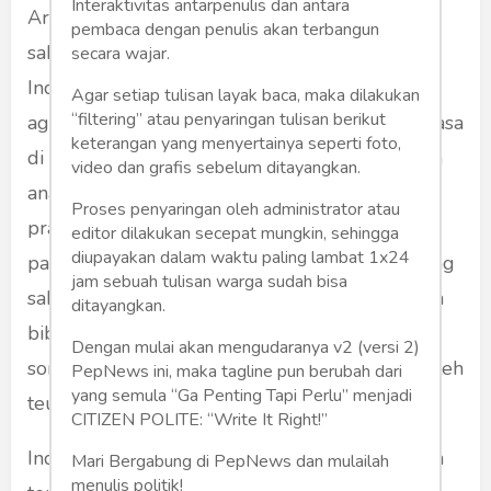
Interaktivitas antarpenulis dan antara
Ari si cikal teh umurna nincak 14 taun,
pembaca dengan penulis akan terbangun
sakeudeung deui rengse sakola SMP Annisa.
secara wajar.
Indungna keukeuh hayang sakola nu poles
Agar setiap tulisan layak baca, maka dilakukan
“filtering” atau penyaringan tulisan berikut
agama jeung ugamana alus, da meureun rumasa
keterangan yang menyertainya seperti foto,
di imah mah kurang waktu jang mere atikan ka
video dan grafis sebelum ditayangkan.
anak sorangan. Ari kuring mah mikirna sarwa
Proses penyaringan oleh administrator atau
praktis wae, kapanan sakola nu alus teh
editor dilakukan secepat mungkin, sehingga
diupayakan dalam waktu paling lambat 1x24
pabalatak di Jakarta, na ngadon jauh-jauh neang
jam sebuah tulisan warga sudah bisa
sakola ka Cirebon? Memang di Cirebon teh aya
ditayangkan.
bibina si kakang, nyaeta pun adi pituin kuring
Dengan mulai akan mengudaranya v2 (versi 2)
sorangan. Tapi, kapanan jarak Jakarta-Cirebon teh
PepNews ini, maka tagline pun berubah dari
yang semula “Ga Penting Tapi Perlu” menjadi
teu bisa disebut deukeut.
CITIZEN POLITE: “Write It Right!”
Indung budak teu sirikna ngagorowok jejeritan
Mari Bergabung di PepNews dan mulailah
menulis politik!