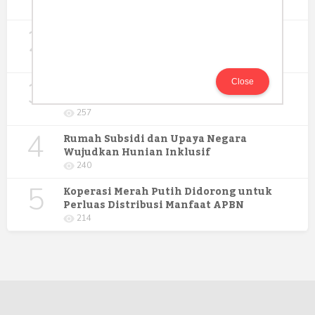
Keperawatan Medikal Bedah UNIMUS di
352
Pondok Pesantren Putra UNIMUS
2
Semarang
MBG dan Perannya dalam Perluasan
Lapangan Kerja
274
3
Digitalisasi Koperasi Merah Putih Buka
Close
Peluang Ekonomi Baru di Desa
257
4
Rumah Subsidi dan Upaya Negara
Wujudkan Hunian Inklusif
240
5
Koperasi Merah Putih Didorong untuk
Perluas Distribusi Manfaat APBN
214