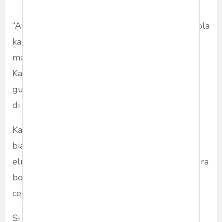
“Ayah kunaon Bunda maksa Kakang kedah sakola
ka Cirebon?” pokna teh. Cekeng teh, “Ari
maksadna mah sae Kang bunda teh, supados
Kakang tiasa disiplin. Kapanan Kakang mah
gugah ge sesah, solat subuh sok kasiangan. Ari
di asrama mah ke disiplin.”
Kasawang kukuring da budak teh memang teu
biasa pajauh ti kolot, kari-kari ayeuna rek tolab
elmu di Cirebon. “Sok ayeuna mah Kakang geura
bobo, tos wengi, enjing bilih kasiangan sakola,”
cekeng teh.
Si Kakang nurut sanajan bari nangkubkeun