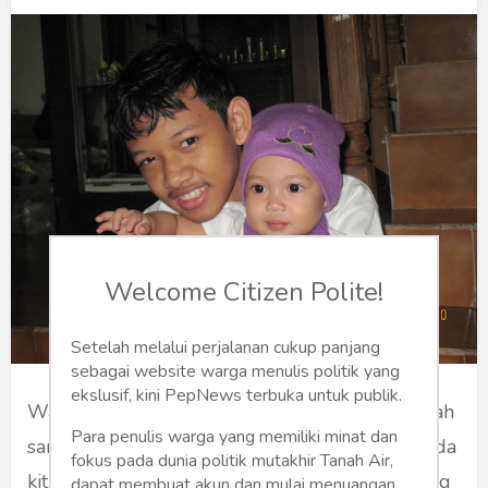
Humaniora
Sketsa
Tekno
Gaya
Wisata
Wanita
Welcome Citizen Polite!
Setelah melalui perjalanan cukup panjang
sebagai website warga menulis politik yang
ekslusif, kini PepNews terbuka untuk publik.
Wanci tengah peuting kuring karek nepi ka imah
Para penulis warga yang memiliki minat dan
sanggeus rengse ti pagawean. Sopopoena ge da
fokus pada dunia politik mutakhir Tanah Air,
kitu pagawean teh, nepi ka imah tengah peuting
dapat membuat akun dan mulai menuangan