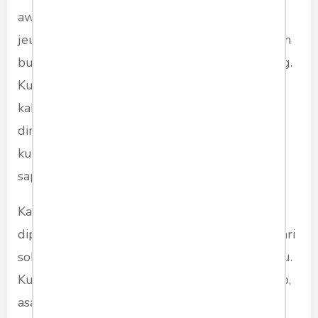
awakna sorangan, siga nu embung paamprok
jeung kuring. Sakali deui kuring ngusapan sirah
budak pinuh ku kanyaah satacan turun ti loteng.
Kuring rek nempo heula si bungsu, awewe, nu
kakara umur dua taun jalan. Budak nu
dingaranan Gadis teh geus sare tibra naker. Ku
kuring dicium, digalentor, da sono pisan ampir
sapopoe tara panggih.
Kadang mun keur sono pisan mah budak teh
dipaksa dipangku dinangna-nengne sanajan bari
sok kuniang hudang. “Ayah,” cenah bari lulungu.
Ku ngadenge sora budak ge kuring mah cukup,
asa jadi bapa teh. Kari ayeuna aya pasualan