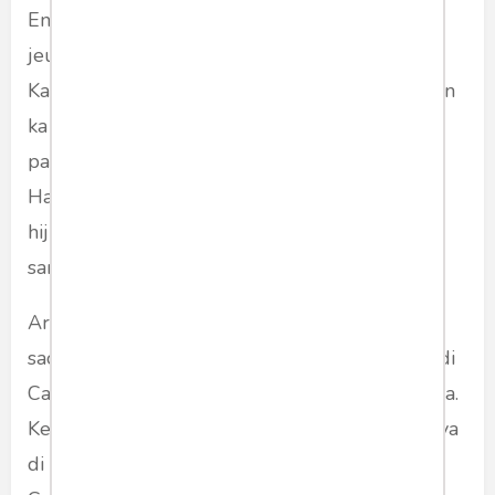
Enyaan, kuring mah sok rada beda pamadegan
jeung bojo sorangan ngeunaan sakolana si
Kakang. Baheula basa si Kakang rek diasupkeun
ka SMP, kahayang inyana mah disakolakeun ka
pasantren di Carita, Banten, nu jauh ti Jakarta.
Harita mah kuring teu panuju da anak kakara
hiji-hijina geus dijauhkeun ti indung-bapana,
sanajan enya keur sakola.
Ari bojo teu kalih nyonto tatangga nu anakna
saopat-opat, nu dua di antarana disakolakeun di
Carita tea. Enya da euweuh dua tetep ngari dua.
Keuna di kuring, mun si Kakang euweuh teh nya
di imah ngan ukur paduduaan wae meureun.