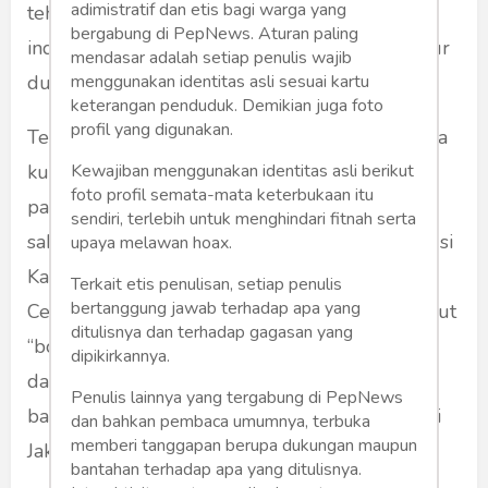
adimistratif dan etis bagi warga yang
teh?” cekeng teh bari sok diuk nyanghareup
bergabung di PepNews. Aturan paling
indung jeung budak. Si bungsu nu kakara umur
mendasar adalah setiap penulis wajib
menggunakan identitas asli sesuai kartu
dua taun mah geus ngagojod di pangkeng.
keterangan penduduk. Demikian juga foto
profil yang digunakan.
Teu aya nu ngawalon. Kuring nungguan. Kakara
Kewajiban menggunakan identitas asli berikut
kuring ngarti yen indung jeung budak teh
foto profil semata-mata keterbukaan itu
papada adu argumen ngeunaan dimana
sendiri, terlebih untuk menghindari fitnah serta
sakuduna Kakang sakola. Ari indungna hayang si
upaya melawan hoax.
Kakang disakolakeun ka sakola SMA Insan
Terkait etis penulisan, setiap penulis
bertanggung jawab terhadap apa yang
Cendikia nu ayana di Cirebon, sakola anu disebut
ditulisnya dan terhadap gagasan yang
“boarding school” tea. Ari pun anak siga nu teu
dipikirkannya.
daria da meureun manehna teh geus nyawang
Penulis lainnya yang tergabung di PepNews
bakal jauh ti indung-bapak jeung sobat dalit di
dan bahkan pembaca umumnya, terbuka
memberi tanggapan berupa dukungan maupun
Jakarta.
bantahan terhadap apa yang ditulisnya.