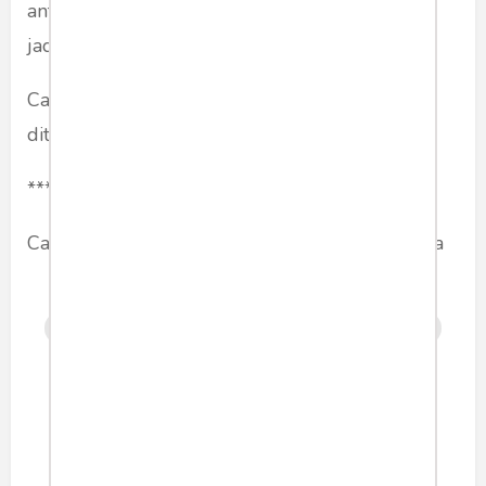
antara indung jeung budak, teuing kumaha
jadina tah.
Cag ah, geus tunduh pisan. Isukan Insya Allah
diteruskeun ieu carita teh.
***
Catetan: mangrupa catetan tina kahirupan nyata
anak
psikologi
orangtua
sunda
sekolah
pepsight
humaniora
Share article: