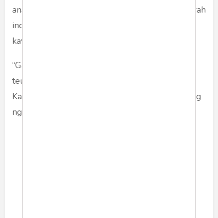
anak teh nu geus tangtu bakal ngalentab amarah
indungna. Bener, indung budak gogorowokan
kawas nu kasarumahan.
“Gandeng, sing era ku batur, ieu teh geus
teungah peuting!” cekeng teh rada heuras.
Kapaksa da dileuleuyan mah teu bisa. Si Kakang
ngagidig ka loteng, indungna ceurik. Duh…