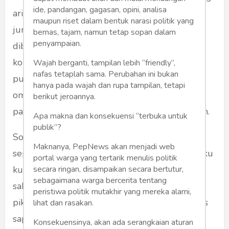
ide, pandangan, gagasan, opini, analisa
ari indit meh paburu-buru jeung
maupun riset dalam bentuk narasi politik yang
jurungkunungna panonpoe. Panto hareup
bernas, tajam, namun tetap sopan dalam
penyampaian.
dibuka ku sorangan da saban poe ge mawa
konci. Karek ge rek niiskeun kesang, kasampak
Wajah berganti, tampilan lebih “friendly”,
nafas tetaplah sama. Perubahan ini bukan
pun anak nu cikal, si Kakang, keur parea-rea
hanya pada wajah dan rupa tampilan, tetapi
omong
jeung indungna. Sigana mah aya
berikut jeroannya.
pasualan genting antara indung jeung anak teh.
Apa makna dan konsekuensi “terbuka untuk
publik”?
Sok kantong nu eusina alat-alat pagawean
Maknanya, PepNews akan menjadi web
seperti komputer tablet jeung telepon cekel ku
portal warga yang tertarik menulis politik
secara ringan, disampaikan secara bertutur,
kuring diteundeun na luhur meja. Awak
sebagaimana warga bercerita tentang
sakuduna mah hayang geura istirohat kusabab
peristiwa politik mutakhir yang mereka alami,
pikiran geus leuleus teu nangan alatan diperes
lihat dan rasakan.
sapopoe di tempat pagawean. “Aya noan ieu
Konsekuensinya, akan ada serangkaian aturan